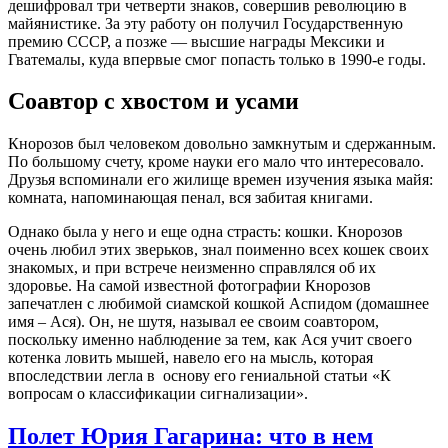
дешифровал три четверти знаков, совершив революцию в
майянистике. За эту работу он получил Государственную
премию СССР, а позже — высшие награды Мексики и
Гватемалы, куда впервые смог попасть только в 1990-е годы.
Соавтор с хвостом и усами
Кнорозов был человеком довольно замкнутым и сдержанным.
По большому счету, кроме науки его мало что интересовало.
Друзья вспоминали его жилище времен изучения языка майя:
комната, напоминающая пенал, вся забитая книгами.
Однако была у него и еще одна страсть: кошки. Кнорозов
очень любил этих зверьков, знал поименно всех кошек своих
знакомых, и при встрече неизменно справлялся об их
здоровье. На самой известной фотографии Кнорозов
запечатлен с любимой сиамской кошкой Аспидом (домашнее
имя – Ася). Он, не шутя, называл ее своим соавтором,
поскольку именно наблюдение за тем, как Ася учит своего
котенка ловить мышей, навело его на мысль, которая
впоследствии легла в основу его гениальной статьи «К
вопросам о классификации сигнализации».
Полет Юрия Гагарина: что в нем