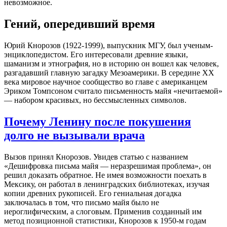
невозможное.
Гений, опередивший время
Юрий Кнорозов (1922-1999), выпускник МГУ, был ученым-
энциклопедистом. Его интересовали древние языки,
шаманизм и этнография, но в историю он вошел как человек,
разгадавший главную загадку Мезоамерики. В середине XX
века мировое научное сообщество во главе с американцем
Эриком Томпсоном считало письменность майя «нечитаемой»
— набором красивых, но бессмысленных символов.
Почему Ленину после покушения
долго не вызывали врача
Вызов принял Кнорозов. Увидев статью с названием
«Дешифровка письма майя — неразрешимая проблема», он
решил доказать обратное. Не имея возможности поехать в
Мексику, он работал в ленинградских библиотеках, изучая
копии древних рукописей. Его гениальная догадка
заключалась в том, что письмо майя было не
иероглифическим, а слоговым. Применив созданный им
метод позиционной статистики, Кнорозов к 1950-м годам