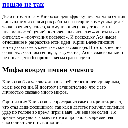
пошло не так
Дело в том что сам Кнорозов дешифровку письма майя считал
лишь одним из примеров работы его теории коммуникации. С
точки зрения ученого, коммуникация (как устное, так и
письменное общение) построена на сигналах – «посылах» и
сигналах – «получения посылов». И поскольку Ася имела
отношение к разработке этой идеи, Юрий Валентинович
хотел указать ее в качестве своего соавтора. Но это, конечно,
сочли чудачеством гения, и, разумеется, Ася в соавторы так и
не попала, что Кнорозова весьма рассердило.
Мифы вокруг имени ученого
Кнорозов был человеком в высшей степени неординарным,
как и все гении. И поэтому неудивительно, что с его
личностью связано много мифов.
Один из них Кнорозов распространял сам: он иронизировал,
что стал дешифровщиком, так как в детстве получил сильный
удар по голове во время игры в мяч. Он едва не ослеп. Но
зрение вернулось, а вместе с ним проявилась дремавшая
способность читать тайнопись.