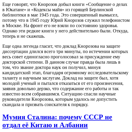
Еще говорят, что Кнорозов добыл книги «Сообщение о делах
в Юкатане» и «Кодексы майя» из горящей Берлинской
библиотеки в мае 1945 года. Это совершенный вымысел,
потому что в 1945 году Юрий Кнорозов служил телефонистом
в Москве. На фронт его не взяли по состоянию здоровья.
Однако эти редкие книги у него действительно были. Откуда,
теперь и не скажешь.
Еще одна легенда гласит, что доклад Кнорозова на защите
диссертации длился всего три минуты, по истечении которых
весь совет единогласно проголосовал за присуждение ему
докторской степени. В данном случае правда была лишь в
том, что звание доктора наук он получил, минуя
кандидатский этап, благодаря огромному исследовательскому
таланту и научным заслугам. Доклад на защите был, хотя
молодой ученый и пытался отказаться от его произнесения,
заявив довольно дерзко, что содержание его работы и так
известно всем собравшимся. Ситуацию спасли научные
руководители Кнорозова, которым удалось не допустить
скандала и призвать соискателя к порядку.
Мумия Сталина: почему СССР не
отдал её Китаю и Албании