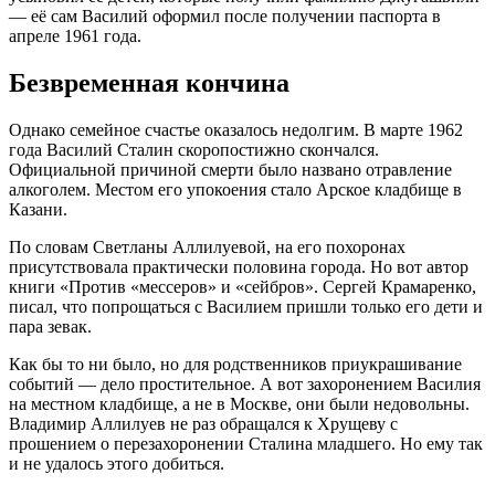
— её сам Василий оформил после получении паспорта в
апреле 1961 года.
Безвременная кончина
Однако семейное счастье оказалось недолгим. В марте 1962
года Василий Сталин скоропостижно скончался.
Официальной причиной смерти было названо отравление
алкоголем. Местом его упокоения стало Арское кладбище в
Казани.
По словам Светланы Аллилуевой, на его похоронах
присутствовала практически половина города. Но вот автор
книги «Против «мессеров» и «сейбров». Сергей Крамаренко,
писал, что попрощаться с Василием пришли только его дети и
пара зевак.
Как бы то ни было, но для родственников приукрашивание
событий — дело простительное. А вот захоронением Василия
на местном кладбище, а не в Москве, они были недовольны.
Владимир Аллилуев не раз обращался к Хрущеву с
прошением о перезахоронении Сталина младшего. Но ему так
и не удалось этого добиться.