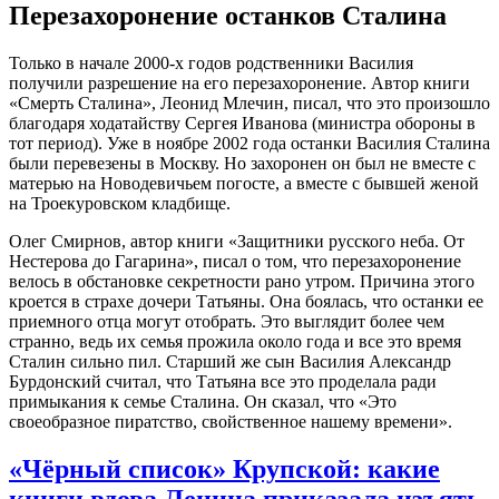
Перезахоронение останков Сталина
Только в начале 2000-х годов родственники Василия
получили разрешение на его перезахоронение. Автор книги
«Смерть Сталина», Леонид Млечин, писал, что это произошло
благодаря ходатайству Сергея Иванова (министра обороны в
тот период). Уже в ноябре 2002 года останки Василия Сталина
были перевезены в Москву. Но захоронен он был не вместе с
матерью на Новодевичьем погосте, а вместе с бывшей женой
на Троекуровском кладбище.
Олег Смирнов, автор книги «Защитники русского неба. От
Нестерова до Гагарина», писал о том, что перезахоронение
велось в обстановке секретности рано утром. Причина этого
кроется в страхе дочери Татьяны. Она боялась, что останки ее
приемного отца могут отобрать. Это выглядит более чем
странно, ведь их семья прожила около года и все это время
Сталин сильно пил. Старший же сын Василия Александр
Бурдонский считал, что Татьяна все это проделала ради
примыкания к семье Сталина. Он сказал, что «Это
своеобразное пиратство, свойственное нашему времени».
«Чёрный список» Крупской: какие
книги вдова Ленина приказала изъять