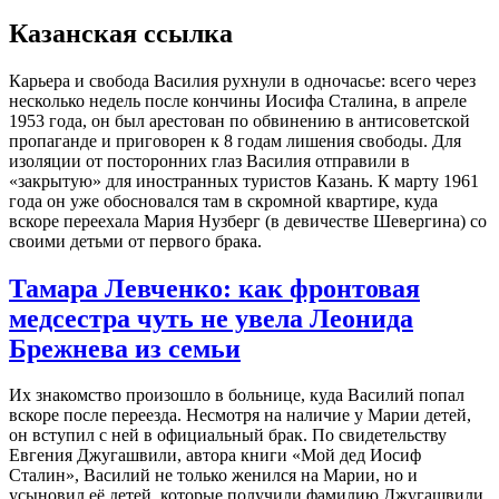
Казанская ссылка
Карьера и свобода Василия рухнули в одночасье: всего через
несколько недель после кончины Иосифа Сталина, в апреле
1953 года, он был арестован по обвинению в антисоветской
пропаганде и приговорен к 8 годам лишения свободы. Для
изоляции от посторонних глаз Василия отправили в
«закрытую» для иностранных туристов Казань. К марту 1961
года он уже обосновался там в скромной квартире, куда
вскоре переехала Мария Нузберг (в девичестве Шевергина) со
своими детьми от первого брака.
Тамара Левченко: как фронтовая
медсестра чуть не увела Леонида
Брежнева из семьи
Их знакомство произошло в больнице, куда Василий попал
вскоре после переезда. Несмотря на наличие у Марии детей,
он вступил с ней в официальный брак. По свидетельству
Евгения Джугашвили, автора книги «Мой дед Иосиф
Сталин», Василий не только женился на Марии, но и
усыновил её детей, которые получили фамилию Джугашвили