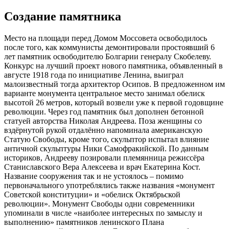
Создание памятника
Место на площади перед Домом Моссовета освободилось
после того, как коммунисты демонтировали простоявший 6
лет памятник освободителю Болгарии генералу Скобелеву.
Конкурс на лучший проект нового памятника, объявленный в
августе 1918 года по инициативе Ленина, выиграл
малоизвестный тогда архитектор Осипов. В предложенном им
варианте монумента центральное место занимал обелиск
высотой 26 метров, который возвели уже к первой годовщине
революции. Через год памятник был дополнен бетонной
статуей авторства Николая Андреева. Поза женщины со
вздёрнутой рукой отдалённо напоминала американскую
Статую Свободы, кроме того, скульптор испытал влияние
античной скульптуры Ники Самофракийской. По данным
историков, Андрееву позировали племянница режиссёра
Станиславского Вера Алексеева и врач Екатерина Кост.
Название сооружения так и не устоялось – помимо
первоначального употреблялись также названия «монумент
Советской конституции» и «обелиск Октябрьской
революции». Монумент Свободы одни современники
упоминали в числе «наиболее интересных по замыслу и
выполнению» памятников ленинского Плана