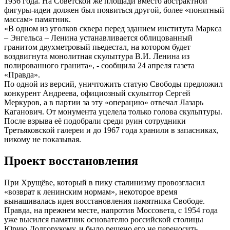
1936 года. На Советской же площади вместо абстрактной
фигуры-идеи должен был появиться другой, более «понятный
массам» памятник.
«В одном из уголков сквера перед зданием института Маркса
– Энгельса – Ленина устанавливается облицованный
гранитом двухметровый пьедестал, на котором будет
воздвигнута монолитная скульптура В.И. Ленина из
полированного гранита», - сообщила 24 апреля газета
«Правда».
По одной из версий, уничтожить статую Свободы предложил
конкурент Андреева, официозный скульптор Сергей
Меркуров, а в партии за эту «операцию» отвечал Лазарь
Каганович. От монумента уцелела только голова скульптуры.
После взрыва её подобрали среди руин сотрудники
Третьяковской галереи и до 1967 года хранили в запасниках,
никому не показывая.
Проект восстановления
При Хрущёве, который в пику сталинизму провозгласил
«возврат к ленинским нормам», некоторое время
вынашивалась идея восстановления памятника Свободе.
Правда, на прежнем месте, напротив Моссовета, с 1954 года
уже высился памятник основателю российской столицы
Юрию Долгорукому, и было решено его не переносить.