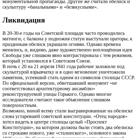
монументальной пропаганды. Другие же считали обелиск и
скульптуру «банальными» и «безвкусными».
Ликвидация
В 20-30-е годы на Советской площади часто проводились
митинги, с балкона у подножия статуи выступали ораторы, к
праздникам обелиск украшали огнями. Однако времена
менялись, и, видимо, даже художественно воплощённая идея
Свободы уже слишком явно контрастировала с тем режимом,
который установился в Советском Союзе.
В ночь с 20 на 21 апреля 1941 года рабочие заложили под
скульптурой взрывчатку и в одно мгновение уничтожили
памятник, успевший стать одним из символов столицы СССР.
По официальной версии, обветшавший монумент «не
соответствовал архитектурному ансамблю»
реконструируемой улицы Горького. Однако многие
исследователи считают такое объяснение слишком
поверхностным.
Возможно, виной всему стали выгравированные на обелиске
слова устаревшей советской конституции. «Отец народов»
хотел видеть в центре столицы целый «Проспект
Конституции», на котором должны были стоять два обелиска
со строками нового, уже «сталинского», основного закона