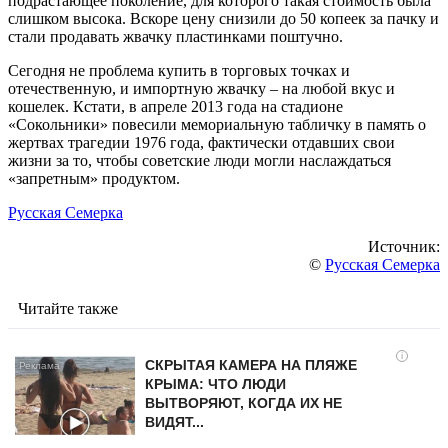
подрастающее поколение, для которого такая стоимость была
слишком высока. Вскоре цену снизили до 50 копеек за пачку и
стали продавать жвачку пластинками поштучно.
Сегодня не проблема купить в торговых точках и
отечественную, и импортную жвачку – на любой вкус и
кошелек. Кстати, в апреле 2013 года на стадионе
«Сокольники» повесили мемориальную табличку в память о
жертвах трагедии 1976 года, фактически отдавших свои
жизни за то, чтобы советские люди могли наслаждаться
«запретным» продуктом.
Русская Семерка
Источник:
©
Русская Семерка
Читайте также
i
СКРЫТАЯ КАМЕРА НА ПЛЯЖЕ
КРЫМА: ЧТО ЛЮДИ
ВЫТВОРЯЮТ, КОГДА ИХ НЕ
ВИДЯТ...