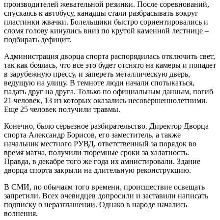
производителей жевательной резинки. После соревнований,
спускаясь к автобусу, канадцы стали разбрасывать вокруг
пластинки жвачки. Болельщики быстро сориентировались и
сломя голову кинулись вниз по крутой каменной лестнице –
подбирать дефицит.
Администрация дворца спорта распорядилась отключить свет,
так как боялась, что все это будет отснято на камеры и попадет
в зарубежную прессу, и запереть металлическую дверь,
ведущую на улицу. В темноте люди начали спотыкаться,
падать друг на друга. Только по официальным данным, погиб
21 человек, 13 из которых оказались несовершеннолетними.
Еще 25 человек получили травмы.
Конечно, было серьезное разбирательство. Директор Дворца
спорта Александр Борисов, его заместитель, а также
начальник местного РУВД, ответственный за порядок во
время матча, получили тюремные сроки за халатность.
Правда, в декабре того же года их амнистировали. Здание
дворца спорта закрыли на длительную реконструкцию.
В СМИ, по обычаям того времени, происшествие освещать
запретили. Всех очевидцев допросили и заставили написать
подписку о неразглашении. Однако в народе начались
волнения.