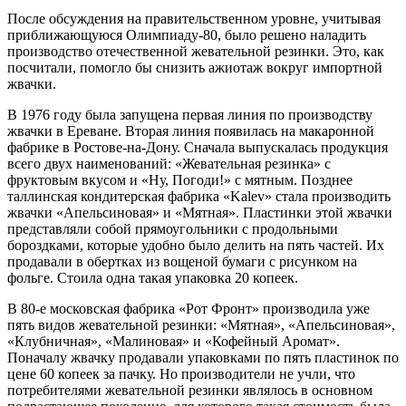
После обсуждения на правительственном уровне, учитывая
приближающуюся Олимпиаду-80, было решено наладить
производство отечественной жевательной резинки. Это, как
посчитали, помогло бы снизить ажиотаж вокруг импортной
жвачки.
В 1976 году была запущена первая линия по производству
жвачки в Ереване. Вторая линия появилась на макаронной
фабрике в Ростове-на-Дону. Сначала выпускалась продукция
всего двух наименований: «Жевательная резинка» с
фруктовым вкусом и «Ну, Погоди!» с мятным. Позднее
таллинская кондитерская фабрика «Kalev» стала производить
жвачки «Апельсиновая» и «Мятная». Пластинки этой жвачки
представляли собой прямоугольники с продольными
бороздками, которые удобно было делить на пять частей. Их
продавали в обертках из вощеной бумаги с рисунком на
фольге. Стоила одна такая упаковка 20 копеек.
В 80-е московская фабрика «Рот Фронт» производила уже
пять видов жевательной резинки: «Мятная», «Апельсиновая»,
«Клубничная», «Малиновая» и «Кофейный Аромат».
Поначалу жвачку продавали упаковками по пять пластинок по
цене 60 копеек за пачку. Но производители не учли, что
потребителями жевательной резинки являлось в основном