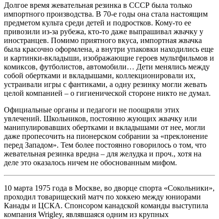
Долгое время жевательная резинка в СССР была только
импортного производства. В 70-е годы она стала настоящим
предметом культа среди детей и подростков. Кому-то ее
привозили из-за рубежа, кто-то даже выпрашивал жвачку у
иностранцев. Помимо приятного вкуса, импортная жвачка
была красочно оформлена, а внутри упаковки находились еще
и картинки-вкладыши, изображающие героев мультфильмов и
комиксов, футболистов, автомобили… Дети менялись между
собой обертками и вкладышами, коллекционировали их,
устраивали игры с фантиками, а одну резинку могли жевать
целой компанией – о гигиенической стороне никто не думал.
Официальные органы и педагоги не поощряли этих
увлечений. Школьников, постоянно жующих жвачку или
манипулировавших обертками и вкладышами от нее, могли
даже пропесочить на пионерском собрании за «преклонение
перед Западом». Тем более постоянно говорилось о том, что
жевательная резинка вредна – для желудка и проч., хотя на
деле это оказалось ничем не обоснованным мифом.
10 марта 1975 года в Москве, во дворце спорта «Сокольники»,
проходил товарищеский матч по хоккею между юниорами
Канады и ЦСКА. Спонсором канадской команды выступила
компания Wrigley, являвшаяся одним из крупных