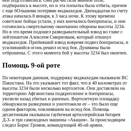
ней подготовились. Они расчистили минное поле,
подбирались к высоте, но и эта попытка была отбита, причем
с еще бОльшими потерями моджахедов. Двенадцатая по счету
атака началась 8 января, в 3 часа ночи. К этому времени
советские бойцы устали, у них кончались боеприпасы, и они
готовились смертельному окончанию обороны высоты 3234.
Но в это время подошел разведывательный взвод во главе с
лейтенантом Алексеем Смирновым, который откинул
моджахедов. Прибивший взвод вовремя подвез боеприпасы, и
усилившийся огонь решил исход боя. Душманы были
отброшены. С этого момента бой у высоты 3234 был окончен.
Помощь 9-ой роте
По некоторым данным, поддержку моджахедам оказывали ВС
Пакистана. На это указывает тот факт, что в 40 километрах от
высоты 3234 были несколько вертолетов. Они доставляли на
территорию Афганистана подкрепление и боеприпасы,
увозили назад убитых и раненых. Вертолетную площадку
обнаружили разведчики и уничтожили ее – это было еще
одним фактором, повлиявшим на исход боя. Помощь
десантникам оказывала гаубичная артиллерийская батарея
Д-3- и три самоходных машины «Акация». За происходящим
следил Борис Громов, командующий 40-ой армии.