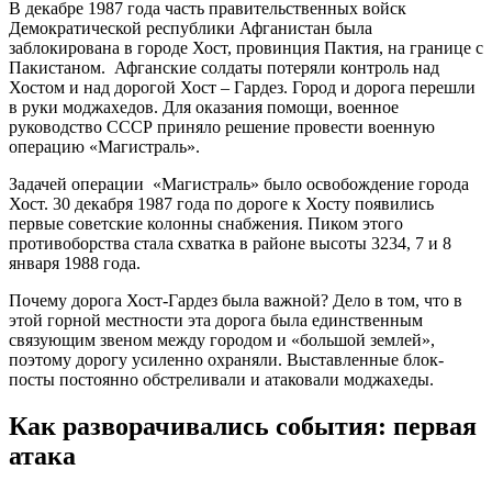
В декабре 1987 года часть правительственных войск
Демократической республики Афганистан была
заблокирована в городе Хост, провинция Пактия, на границе с
Пакистаном. Афганские солдаты потеряли контроль над
Хостом и над дорогой Хост – Гардез. Город и дорога перешли
в руки моджахедов. Для оказания помощи, военное
руководство СССР приняло решение провести военную
операцию «Магистраль».
Задачей операции «Магистраль» было освобождение города
Хост. 30 декабря 1987 года по дороге к Хосту появились
первые советские колонны снабжения. Пиком этого
противоборства стала схватка в районе высоты 3234, 7 и 8
января 1988 года.
Почему дорога Хост-Гардез была важной? Дело в том, что в
этой горной местности эта дорога была единственным
связующим звеном между городом и «большой землей»,
поэтому дорогу усиленно охраняли. Выставленные блок-
посты постоянно обстреливали и атаковали моджахеды.
Как разворачивались события: первая
атака