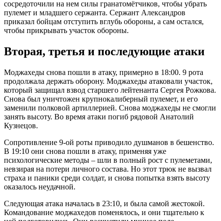
сосредоточили на нем силы гранатомётчиков, чтобы убрать
пулемет и младшего сержанта. Сержант Александров
приказал бойцам отступить вглубь обороны, а сам остался,
чтобы прикрывать участок обороны.
Вторая, третья и последующие атаки
Моджахеды снова пошли в атаку, примерно в 18:00. 9 рота
продолжала держать оборону. Моджахеды атаковали участок,
который защищал взвод старшего лейтенанта Сергея Рожкова.
Снова был уничтожен крупнокалиберный пулемет, и его
заменили полковой артиллерией. Снова моджахеды не смогли
занять высоту. Во время атаки погиб рядовой Анатолий
Кузнецов.
Сопротивление 9-ой роты приводило душманов в бешенство.
В 19:10 они снова пошли в атаку, применяя уже
психологические методы – шли в полный рост с пулеметами,
невзирая на потери личного состава. Но этот трюк не вызвал
страха и паники среди солдат, и снова попытка взять высоту
оказалось неудачной.
Следующая атака началась в 23:10, и была самой жестокой.
Командование моджахедов поменялось, и они тщательно к