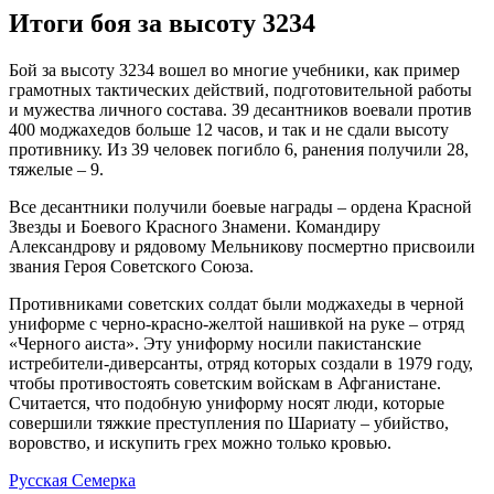
Итоги боя за высоту 3234
Бой за высоту 3234 вошел во многие учебники, как пример
грамотных тактических действий, подготовительной работы
и мужества личного состава. 39 десантников воевали против
400 моджахедов больше 12 часов, и так и не сдали высоту
противнику. Из 39 человек погибло 6, ранения получили 28,
тяжелые – 9.
Все десантники получили боевые награды – ордена Красной
Звезды и Боевого Красного Знамени. Командиру
Александрову и рядовому Мельникову посмертно присвоили
звания Героя Советского Союза.
Противниками советских солдат были моджахеды в черной
униформе с черно-красно-желтой нашивкой на руке – отряд
«Черного аиста». Эту униформу носили пакистанские
истребители-диверсанты, отряд которых создали в 1979 году,
чтобы противостоять советским войскам в Афганистане.
Считается, что подобную униформу носят люди, которые
совершили тяжкие преступления по Шариату – убийство,
воровство, и искупить грех можно только кровью.
Русская Семерка