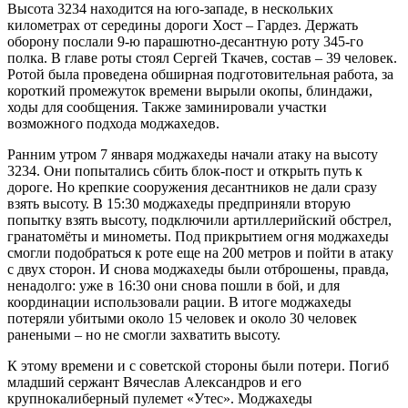
Высота 3234 находится на юго-западе, в нескольких
километрах от середины дороги Хост – Гардез. Держать
оборону послали 9-ю парашютно-десантную роту 345-го
полка. В главе роты стоял Сергей Ткачев, состав – 39 человек.
Ротой была проведена обширная подготовительная работа, за
короткий промежуток времени вырыли окопы, блиндажи,
ходы для сообщения. Также заминировали участки
возможного подхода моджахедов.
Ранним утром 7 января моджахеды начали атаку на высоту
3234. Они попытались сбить блок-пост и открыть путь к
дороге. Но крепкие сооружения десантников не дали сразу
взять высоту. В 15:30 моджахеды предприняли вторую
попытку взять высоту, подключили артиллерийский обстрел,
гранатомёты и минометы. Под прикрытием огня моджахеды
смогли подобраться к роте еще на 200 метров и пойти в атаку
с двух сторон. И снова моджахеды были отброшены, правда,
ненадолго: уже в 16:30 они снова пошли в бой, и для
координации использовали рации. В итоге моджахеды
потеряли убитыми около 15 человек и около 30 человек
ранеными – но не смогли захватить высоту.
К этому времени и с советской стороны были потери. Погиб
младший сержант Вячеслав Александров и его
крупнокалиберный пулемет «Утес». Моджахеды