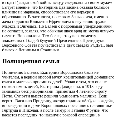
в годы Гражданской войны всюду следовала за своим мужем.
Бытует мнение, что Екатерина Давидовна оказала большое
влияние на маршала, способствовала его карьере и
образованию. В частности, по словам Зеньковича, именно
жена подвигла Климента Ефремовича к изучению трудов
Маркса и Энгельса. Но Балаев с подобными утверждениями
не согласен, заявляя, что обычная швея вряд ли могла чему-то
научить Ворошилова. Тем более, что уже к моменту
знакомства с Голдой будущий Председатель Президиума
Верховного Совета поучаствовал в двух съездах РСДРП, был
близок с Лениным и Сталиным.
Полноценная семья
По мнению Балаева, Екатерина Ворошилова была не
учителем, а верной опорой мужу, хранительницей домашнего
очага и матерью приемных детей. Узнав о том, что она не
сможет иметь детей, Екатерина Давидовна, в 1918 году
занимаясь беспризорниками, приметила 4-летнего сироту
Петю. Супруги вместе решили усыновить мальчика. Если
верить Василию Придеину, автору издания «Азбука вождей»,
впоследствии в доме Ворошиловых поселились племянники
Гертруда и Николай, а после Тимур и Татьяна Фрунзе. Что
касается последних, то накануне роковой операции, в