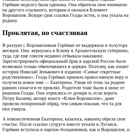
Горбман недолго была одинока. Она обратила свое внимание
на другого ссыльного, которым и оказался Климент
Ворошилов. Вскоре срок ссылки Голды истек, и она уехала на
родину.
Проклятая, но счастливая
В разлуке с Ворошиловым Горбман не выдержала и полутора
месяцев. Она вернулась к Климу в Архангельскую губернию,
туда, где еще совсем недавно отбывала наказание.
Зарегистрировать официальный брак в царской России было
возможно только обвенчавшись в церкви. Поэтому, как пишет
историк Николай Зенькович в издании «Самые секретные
родственники», Голда Горбман приняла православную веру и
получила новое имя — Екатерина. Узнав об этом, на родине
раввин синагоги ее проклял. Родители тоже были в шоке от
решения Голды. Они отреклись от дочери и, если верить
Петру Балаеву, автору книги «Клим Ворошилов», даже
провели похоронный обряд, тем самым показав, что та для
них умерла.
А новоиспеченная Екатерина, казалось, наконец обрела свое
счастье. После ссылки супруги вместе уехали в Луганск.
Горбман вступила в партию большевиков, как и Ворошилов, и