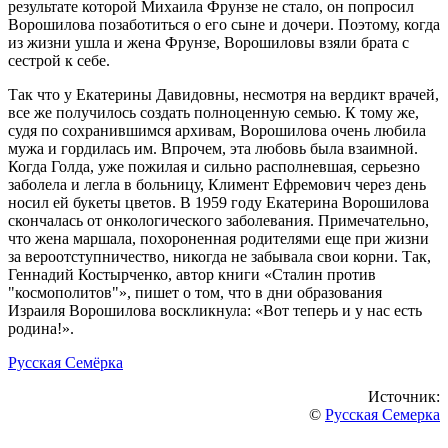
результате которой Михаила Фрунзе не стало, он попросил
Ворошилова позаботиться о его сыне и дочери. Поэтому, когда
из жизни ушла и жена Фрунзе, Ворошиловы взяли брата с
сестрой к себе.
Так что у Екатерины Давидовны, несмотря на вердикт врачей,
все же получилось создать полноценную семью. К тому же,
судя по сохранившимся архивам, Ворошилова очень любила
мужа и гордилась им. Впрочем, эта любовь была взаимной.
Когда Голда, уже пожилая и сильно располневшая, серьезно
заболела и легла в больницу, Климент Ефремович через день
носил ей букеты цветов. В 1959 году Екатерина Ворошилова
скончалась от онкологического заболевания. Примечательно,
что жена маршала, похороненная родителями еще при жизни
за вероотступничество, никогда не забывала свои корни. Так,
Геннадий Костырченко, автор книги «Сталин против
"космополитов"», пишет о том, что в дни образования
Израиля Ворошилова воскликнула: «Вот теперь и у нас есть
родина!».
Русская Семёрка
Источник:
©
Русская Семерка