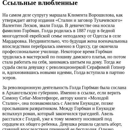
Ссыльные влюбленные
На самом деле супругу маршала Климента Ворошилова, как
утверждает автор издания «Сталин и заговор Тухачевского»
Валентин Лесков, звали Голда. В девичестве она носила
фамилию Горбман. Голда родилась в 1887 году в бедной
многодетной еврейской семье неподалеку от Одессы в селе
Мардаровка. Неудивительно, что будущая жена военачальника
впоследствии перебралась именно в Одессу, где окончила
профессиональное училище. Некоторое время Горбман
трудилась в мастерской по пошиву дамского платья, но потом
стала работать на себя, занимаясь шитьем на дому. Тогда же
судьба свела девушку с революционеркой Серафимой Гопнер
и, вдохновившись новыми идеями, Голда вступила в партию
эсеров.
За революционную деятельность Голда Горбман была сослана
в Архангельскую губернию. Именно в ссылке, если верить
Симону Себаг-Монтефиоре, автору книги «Молодой
Сталин», она познакомилась с Авелем Енукидзе, позже
прослывшим развратником. Между Горбман и Енукидзе
вспыхнул роман, который закончился трагедией. Авель
расстался с Голдой, уже к тому моменту носившей под
сердцем их общего ребенка. Девушка решила сделать аборт,
ставший впоследствии причиной ее бесплодия. Однако