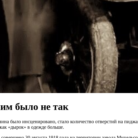
ним было не так
ина было инсценировано, стало количество отверстий на пиджак
 как «дырок» в одежде больше.
овершено 30 августа 1918 года на территории завода Михельсо