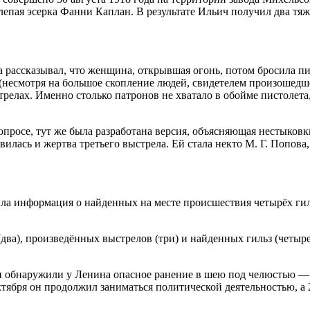
лепая эсерка Фанни Каплан. В результате Ильич получил два тя
рассказывал, что женщина, открывшая огонь, потом бросила пис
(несмотря на большое скопление людей, свидетелем произошедшег
елах. Именно столько патронов не хватало в обойме пистолета, 
росе, тут же была разработана версия, объясняющая нестыковк
илась и жертва третьего выстрела. Ей стала некто М. Г. Попова
ыла информация о найденных на месте происшествия четырёх гиль
ва), произведённых выстрелов (три) и найденных гильз (четыре
и обнаружили у Ленина опасное ранение в шею под челюстью — 
тября он продолжил заниматься политической деятельностью, а 