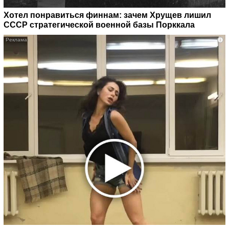
Хотел понравиться финнам: зачем Хрущев лишил
СССР стратегической военной базы Порккала
i