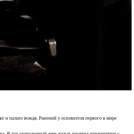
е и пальто вождя. Ранений у основателя первого в мире
на. В тот злополучный день вождь посетил предприятие с