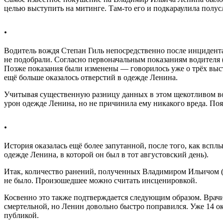
целью выступить на митинге. Там-то его и подкараулила полус
.
Водитель вождя Степан Гиль непосредственно после инцидента 
не подобрали. Согласно первоначальным показаниям водителя 
Позже показания были изменены — говорилось уже о трёх выстр
ещё больше оказалось отверстий в одежде Ленина.
Учитывая существенную разницу данных в этом щекотливом воп
урон одежде Ленина, но не причинила ему никакого вреда. Появ
.
История оказалась ещё более запутанной, после того, как вспл
одежде Ленина, в которой он был в тот августовский день).
Итак, количество ранений, полученных Владимиром Ильичом (д
не было. Произошедшее можно считать инсценировкой.
Косвенно это также подтверждается следующим образом. Врач
смертельной, но Ленин довольно быстро поправился. Уже 14 ок
публикой.