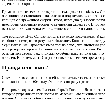
адреналина в крови.
Громких политических последствий тоже удалось избежать. Св
большинство становилось на колени и поднимало руки в знак с
японцев с выражением скорби. Затем, через два дня после по
некоторым сведениям носила «задушевный характер». Впрочем
русские покинули «страну восходящего солнца» и направились
Тем временем Цуда Сандзо попал на скамью подсудимых. В како
сообщить о смерти «в результате болезни». Большинство же д
меры наказания. Проблема была только в том, что японский уг
императорской крови. Но японской императорской крови. Расш
остался при своем. Так, японская судебная власть показала, ч
доволен. Впрочем, жить Сандзо оставалось всего четыре месяца
Правда или ложь?
С тех пор и до сегодняшних дней ходят слухи, что именно поку
японской войне в 1904 году. Это не так по ряду причин.
Во-первых, корнем всех бед стала борьба России и Японии за 
которые устремляют свои взоры на материк. Завершенный пере
именно Япония без объявления войны напала на русский флот в