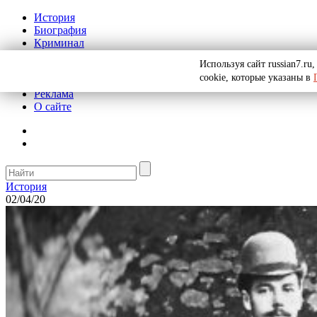
История
Биография
Криминал
СССР
Используя сайт russian7.r
Тайны
cookie, которые указаны в
Рекомендации
Реклама
О сайте
История
02/04/20