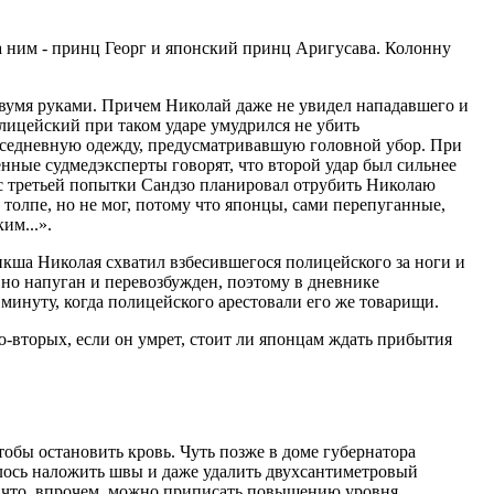
За ним - принц Георг и японский принц Аригусава. Колонну
 двумя руками. Причем Николай даже не увидел нападавшего и
олицейский при таком ударе умудрился не убить
овседневную одежду, предусматривавшую головной убор. При
менные судмедэксперты говорят, что второй удар был сильнее
о, с третьей попытки Сандзо планировал отрубить Николаю
 толпе, но не мог, потому что японцы, сами перепуганные,
им...».
икша Николая схватил взбесившегося полицейского за ноги и
вно напуган и перевозбужден, поэтому в дневнике
минуту, когда полицейского арестовали его же товарищи.
о-вторых, если он умрет, стоит ли японцам ждать прибытия
тобы остановить кровь. Чуть позже в доме губернатора
шлось наложить швы и даже удалить двухсантиметровый
ь, что, впрочем, можно приписать повышению уровня