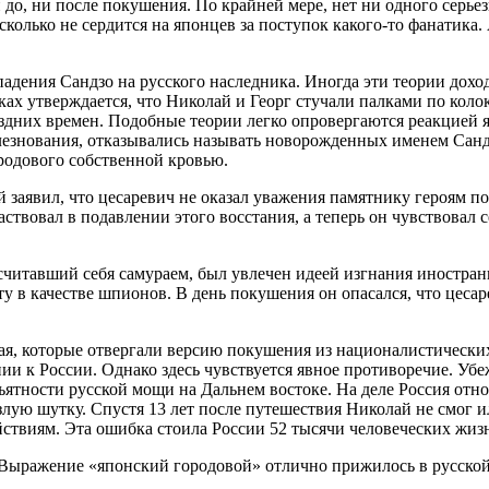
до, ни после покушения. По крайней мере, нет ни одного серьез
сколько не сердится на японцев за поступок какого-то фанатика
дения Сандзо на русского наследника. Иногда эти теории доходя
х утверждается, что Николай и Георг стучали палками по колок
поздних времен. Подобные теории легко опровергаются реакцией
олезнования, отказывались называть новорожденных именем Санд
ородового собственной кровью.
 заявил, что цесаревич не оказал уважения памятнику героям п
ствовал в подавлении этого восстания, а теперь он чувствовал 
считавший себя самураем, был увлечен идеей изгнания иностран
ту в качестве шпионов. В день покушения он опасался, что цес
ая, которые отвергали версию покушения из националистически
ении к России. Однако здесь чувствуется явное противоречие. 
ятности русской мощи на Дальнем востоке. На деле Россия отно
лую шутку. Спустя 13 лет после путешествия Николай не смог ил
ствиям. Эта ошибка стоила России 52 тысячи человеческих жиз
 Выражение «японский городовой» отлично прижилось в русской