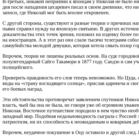
В-третьих, никакой неприязни к японцам у Николая не было ни 
дня после нападения цесаревич писал в своем дневнике, что ни
записи, где Николай мог быть вполне откровенен.
С другой стороны, существуют и разные теории о причинах напа
пьяни справил нужду на японскую святыню. В других источника
доказательства этих точек зрения, похожих на издевку более 
на иностранцев. А в этот раз они слали тысячи телеграмм соб
самоубийства молодой девушки, которая хотела смыть позор г
Впрочем, теории не лишены реальных основ. На суде городовой
полулегендарный Сайго Такамори в 1877 году. Сандзо и сам уча
полицейского.
Проверить правдивость его слов теперь невозможно. Но Цуда, 
виды на «страну восходящего солнца», прислав царевича и сви
его боевых наград.
Эти обстоятельства противоречат заявлением спутников Никол
власть, чьей бы она не была, не говоря уже об огромном уваж
Николая. Восточное путешествие породило в нем чувство необъ
западный мир. Подобная недальновидность сыграла с Россией з
патриотизм, ни их способность к неожиданным и коварным дей
Впрочем, неудачное покушение в Оцу оставило и другой след.