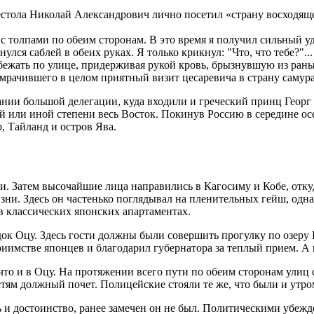
естола Николай Александрович лично посетил «страну восходяще
 толпами по обеим сторонам. В это время я получил сильный уд
улся саблей в обеих руках. Я только крикнул: "Что, что тебе?".
я бежать по улице, придерживая рукой кровь, брызнувшую из раны
мрачившего в целом приятный визит цесаревича в страну самура
пании большой делегации, куда входили и греческий принц Геор
ой или иной степени весь Восток. Покинув Россию в середине о
, Тайланд и остров Ява.
ки. Затем высочайшие лица направились в Кагосиму и Кобе, отк
жизни. Здесь он частенько поглядывал на пленительных гейш, од
 в классических японских апартаментах.
док Оцу. Здесь гости должны были совершить прогулку по озеру 
риимстве японцев и благодарил губернатора за теплый прием. А
то и в Оцу. На протяжении всего пути по обеим сторонам улиц с
ям должный почет. Полицейские стояли те же, что были и утром,
 и достоинство, ранее замечен он не был. Политическими убежд