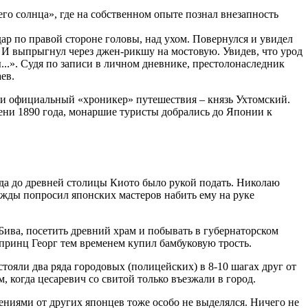
го солнца», где на собственном опыте познал внезапность
ар по правой стороне головы, над ухом. Повернулся и увидел
.. И выпрыгнул через джен-рикшу на мостовую. Увидев, что урод
...». Судя по записи в личном дневнике, престолонаследник
ев.
г и официальный «хроникер» путешествия – князь Ухтомский.
сени 1890 года, монаршие туристы добрались до Японии к
уда до древней столицы Киото было рукой подать. Николаю
нажды попросил японских мастеров набить ему на руке
Бива, посетить древний храм и побывать в губернаторском
 принц Георг тем временем купил бамбуковую трость.
тояли два ряда городовых (полицейских) в 8-10 шагах друг от
 когда цесаревич со свитой только въезжали в город.
ениями от других японцев тоже особо не выделялся. Ничего не