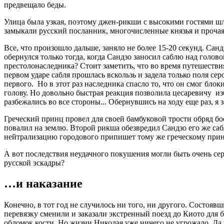
предвещало беды.
Улица была узкая, поэтому джен-рикши с высокими гостями шли
замыкали русский посланник, многочисленные князья и прочая 
Все, что произошло дальше, заняло не более 15-20 секунд. Са
обернулся только тогда, когда Сандзо заносил саблю над голов
престолонаследника? Стоит заметить, что во время путешеств
первом ударе сабля прошлась вскользь и задела только поля се
первого. Но в этот раз наследника спасло то, что он смог бло
голову. Но довольно быстрая реакция позволила цесаревичу из
разбежались во все стороны... Обернувшись на ходу еще раз, 
Греческий принц провел для своей бамбуковой трости обряд бо
повалил на землю. Второй рикша обезвредил Сандзо его же саб
нейтрализацию городового припишет тому же греческому принц
А вот последствия неудачного покушения могли быть очень сер
русской эскадры?
…и наказание
Конечно, в тот год не случилось ни того, ни другого. Состояв
перевязку сменили и заказали экстренный поезд до Киото для
обломок кости. Но жизни Николая уже ничего не угрожало. Да 