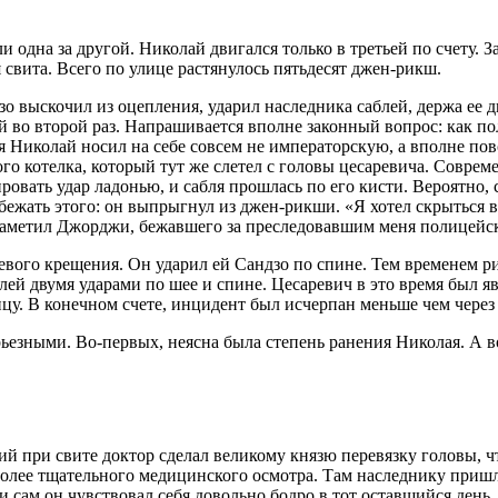
 одна за другой. Николай двигался только в третьей по счету. 
свита. Всего по улице растянулось пятьдесят джен-рикш.
ндзо выскочил из оцепления, ударил наследника саблей, держа ее
ой во второй раз. Напрашивается вполне законный вопрос: как п
ия Николай носил на себе совсем не императорскую, а вполне п
рого котелка, который тут же слетел с головы цесаревича. Совре
кировать удар ладонью, и сабля прошлась по его кисти. Вероятн
бежать этого: он выпрыгнул из джен-рикши. «Я хотел скрыться в
я заметил Джорджи, бежавшего за преследовавшим меня полицейск
евого крещения. Он ударил ей Сандзо по спине. Тем временем р
лей двумя ударами по шее и спине. Цесаревич в это время был я
у. В конечном счете, инцидент был исчерпан меньше чем через 
ьезными. Во-первых, неясна была степень ранения Николая. А в
ший при свите доктор сделал великому князю перевязку головы, ч
 более тщательного медицинского осмотра. Там наследнику при
и сам он чувствовал себя довольно бодро в тот оставшийся ден