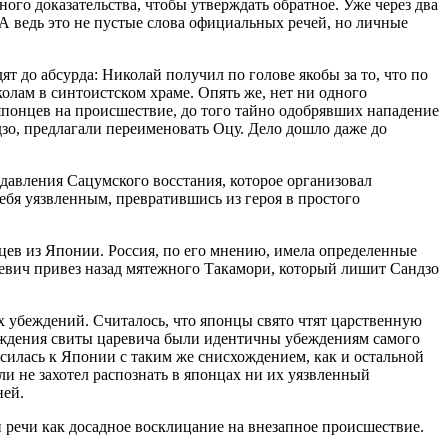
ного доказательства, чтобы утверждать обратное. Уже через два
. А ведь это не пустые слова официальных речей, но личные
т до абсурда: Николай получил по голове якобы за то, что по
олам в синтоистском храме. Опять же, нет ни одного
 японцев на происшествие, до того тайно одобрявших нападение
зо, предлагали переименовать Оцу. Дело дошло даже до
одавления Сацумского восстания, которое организовал
себя уязвленным, превратившись из героя в простого
цев из Японии. Россия, по его мнению, имела определенные
аревич привез назад мятежного Такамори, который лишит Сандзо
х убеждений. Считалось, что японцы свято чтят царственную
Убеждения свиты царевича были идентичны убеждениям самого
силась к Японии с таким же снисхождением, как и остальной
и не захотел распознать в японцах ни их уязвленный
ней.
 речи как досадное восклицание на внезапное происшествие.