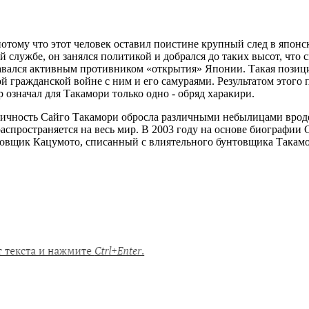
потому что этот человек оставил поистине крупный след в японс
 службе, он занялся политикой и добрался до таких высот, что
ставался активным противником «открытия» Японии. Такая позици
 гражданской войне с ним и его самураями. Результатом этого п
означал для Такамори только одно - обряд харакири.
личность Сайго Такамори обросла различными небылицами вроде 
 распространяется на весь мир. В 2003 году на основе биографи
нтовщик Кацумото, списанный с влиятельного бунтовщика Такам