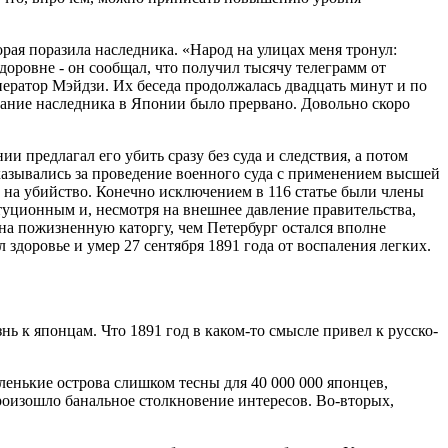
рая поразила наследника. «Народ на улицах меня тронул:
оровне - он сообщал, что получил тысячу телеграмм от
ератор Мэйдзи. Их беседа продолжалась двадцать минут и по
ание наследника в Японии было прервано. Довольно скоро
 предлагал его убить сразу без суда и следствия, а потом
казывались за проведение военного суда с применением высшей
 на убийство. Конечно исключением в 116 статье были члены
туционным и, несмотря на внешнее давление правительства,
н на пожизненную каторгу, чем Петербург остался вполне
здоровье и умер 27 сентября 1891 года от воспаления легких.
нь к японцам. Что 1891 год в каком-то смысле привел к русско-
ленькие острова слишком тесны для 40 000 000 японцев,
роизошло банальное столкновение интересов. Во-вторых,