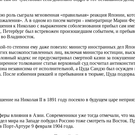
ою роль сыграла мгновенная «правильная» реакция Японии, кото
ожаления». А в одном из писем матери - императрице Марии Фед
кушения к Николаю с выражением соболезнования прибыл сам имп
, Петербург был встревожен произошедшим событием, и пребыв
 во Владивосток.
й-то степени ему даже повезло: министр иностранных дел Японии
ругих высокопоставленных лиц, включая министра юстиции, выс
оловный кодекс не предусматривал смертной казни за покушение
иренное толкование статьи верховный суд посчитал антиконсти
то она независима от исполнительной, а Цуда Сандзо был осужде
. После избиения рикшей и пребывания в тюрьме, Цуда подорвал 
шение на Николая II в 1891 году посеяло в будущем царе неприяз
сферы влияния в Азии. Современники уже тогда отмечали, что ма
дел мира на Западе побудил Россию тоже смотреть на Восток. П
 Порт-Артуре 9 февраля 1904 года.