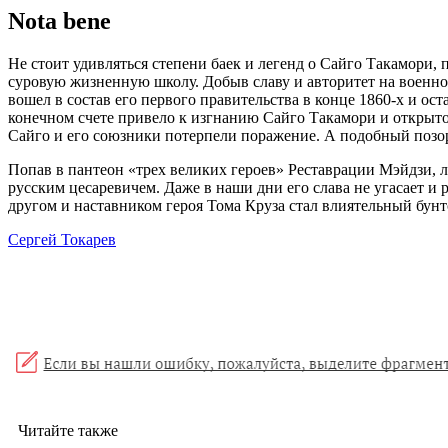
Nota bene
Не стоит удивляться степени баек и легенд о Сайго Такамори, 
суровую жизненную школу. Добыв славу и авторитет на военной
вошел в состав его первого правительства в конце 1860-х и о
конечном счете привело к изгнанию Сайго Такамори и открытой
Сайго и его союзники потерпели поражение. А подобный позор 
Попав в пантеон «трех великих героев» Реставрации Мэйдзи, 
русским цесаревичем. Даже в наши дни его слава не угасает и
другом и наставником героя Тома Круза стал влиятельный бу
Сергей Токарев
Читайте также