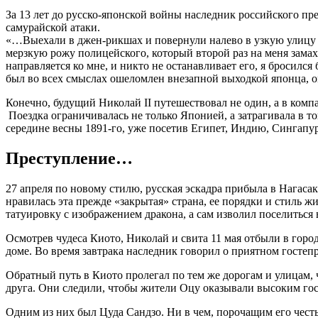
За 13 лет до русско-японской войны наследник российского пр
самурайской атаки.
«…Выехали в джен-рикшах и повернули налево в узкую улицу с
мерзкую рожу полицейского, который второй раз на меня замахн
направляется ко мне, и никто не останавливает его, я бросилс
был во всех смыслах ошеломлен внезапной выходкой японца, о
Конечно, будущий Николай II путешествовал не один, а в ком
Поездка ограничивалась не только Японией, а затрагивала в т
середине весны 1891-го, уже посетив Египет, Индию, Сингапур
Преступление…
27 апреля по новому стилю, русская эскадра прибыла в Нагаса
нравилась эта прежде «закрытая» страна, ее порядки и стиль 
татуировку с изображением дракона, а сам изволил поселиться
Осмотрев чудеса Киото, Николай и свита 11 мая отбыли в горо
доме. Во время завтрака наследник говорил о приятном гостеп
Обратный путь в Киото пролегал по тем же дорогам и улицам, ч
друга. Они следили, чтобы жители Оцу оказывали высоким гост
Одним из них был Цуда Сандзо. Ни в чем, порочащим его честь