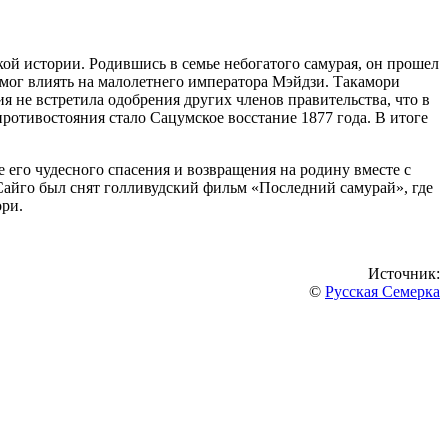
кой истории. Родившись в семье небогатого самурая, он прошел
 смог влиять на малолетнего императора Мэйдзи. Такамори
я не встретила одобрения других членов правительства, что в
ротивостояния стало Сацумское восстание 1877 года. В итоге
его чудесного спасения и возвращения на родину вместе с
и Сайго был снят голливудский фильм «Последний самурай», где
ори.
Источник:
©
Русская Семерка