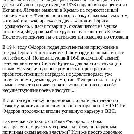
должны были наградить ещё в 1938 году по возвращении из
Испании. Лётчика вызвали в Кремль на торжественный
банкет. Но там Фёдоров ввязался в драку с пьяным чекистом,
который стал «задирать» его друга – пилота Бориса
Туржанского. Спасая товарища, оказавшегося на мушке
пистолета, Фёдоров разбил хрустальную люстру в Кремле.
После этого документы о награждении немедленно отозвали.
В 1944 году Фёдоров подал документы на присуждение
звезды Героя за уничтожение 10 бомбардировщиков и пяти
истребителей. Но командующий 16-й воздушной армией
генерал-лейтенант Сергей Руденко дал на это следующий
отзыв: «Имея личную нескромность и пристрастие к
правительственным наградам, не удовлетворяясь уже
полученными двумя орденами, тов. Федоров стал на путь
вымогательства и очковтирательства, приписывая себе
несуществующие боевые заслуги...»
В сталинскую эпоху подобное могло быть расценено по-
всякому, вплоть до лишения погон и отправки в ГУЛАГ. Но
Фёдоров продолжил вполне успешную карьеру в ВВС.
Так кем же всё-таки был Иван Фёдоров: глубоко
засекреченным русским героем, чьи заслуги по разным
причинам скрывались властями? Или же просто довольно