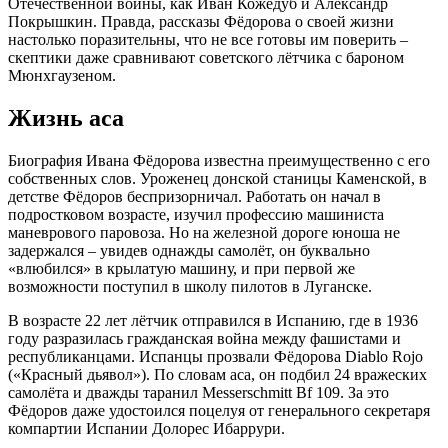
Отечественной войны, как Иван Кожедуб и Александр
Покрышкин. Правда, рассказы Фёдорова о своей жизни
настолько поразительны, что не все готовы им поверить –
скептики даже сравнивают советского лётчика с бароном
Мюнхгаузеном.
Жизнь аса
Биография Ивана Фёдорова известна преимущественно с его
собственных слов. Уроженец донской станицы Каменской, в
детстве Фёдоров беспризорничал. Работать он начал в
подростковом возрасте, изучил профессию машиниста
маневрового паровоза. Но на железной дороге юноша не
задержался – увидев однажды самолёт, он буквально
«влюбился» в крылатую машину, и при первой же
возможности поступил в школу пилотов в Луганске.
В возрасте 22 лет лётчик отправился в Испанию, где в 1936
году разразилась гражданская война между фашистами и
республиканцами. Испанцы прозвали Фёдорова Diablo Rojo
(«Красный дьявол»). По словам аса, он подбил 24 вражеских
самолёта и дважды таранил Messerschmitt Bf 109. За это
Фёдоров даже удостоился поцелуя от генерального секретаря
компартии Испании Долорес Ибаррури.