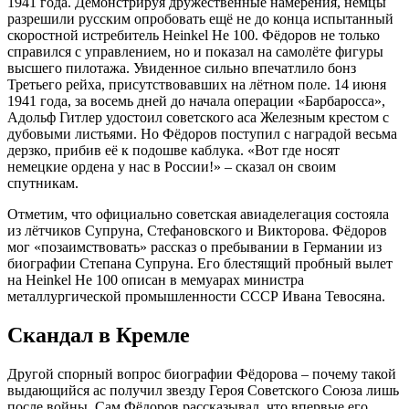
1941 года. Демонстрируя дружественные намерения, немцы
разрешили русским опробовать ещё не до конца испытанный
скоростной истребитель Heinkel He 100. Фёдоров не только
справился с управлением, но и показал на самолёте фигуры
высшего пилотажа. Увиденное сильно впечатлило бонз
Третьего рейха, присутствовавших на лётном поле. 14 июня
1941 года, за восемь дней до начала операции «Барбаросса»,
Адольф Гитлер удостоил советского аса Железным крестом с
дубовыми листьями. Но Фёдоров поступил с наградой весьма
дерзко, прибив её к подошве каблука. «Вот где носят
немецкие ордена у нас в России!» – сказал он своим
спутникам.
Отметим, что официально советская авиаделегация состояла
из лётчиков Супруна, Стефановского и Викторова. Фёдоров
мог «позаимствовать» рассказ о пребывании в Германии из
биографии Степана Супруна. Его блестящий пробный вылет
на Heinkel He 100 описан в мемуарах министра
металлургической промышленности СССР Ивана Тевосяна.
Скандал в Кремле
Другой спорный вопрос биографии Фёдорова – почему такой
выдающийся ас получил звезду Героя Советского Союза лишь
после войны. Сам Фёдоров рассказывал, что впервые его