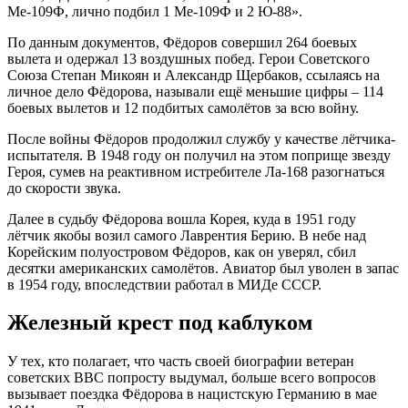
Ме-109Ф, лично подбил 1 Ме-109Ф и 2 Ю-88».
По данным документов, Фёдоров совершил 264 боевых
вылета и одержал 13 воздушных побед. Герои Советского
Союза Степан Микоян и Александр Щербаков, ссылаясь на
личное дело Фёдорова, называли ещё меньшие цифры – 114
боевых вылетов и 12 подбитых самолётов за всю войну.
После войны Фёдоров продолжил службу у качестве лётчика-
испытателя. В 1948 году он получил на этом поприще звезду
Героя, сумев на реактивном истребителе Ла-168 разогнаться
до скорости звука.
Далее в судьбу Фёдорова вошла Корея, куда в 1951 году
лётчик якобы возил самого Лаврентия Берию. В небе над
Корейским полуостровом Фёдоров, как он уверял, сбил
десятки американских самолётов. Авиатор был уволен в запас
в 1954 году, впоследствии работал в МИДе СССР.
Железный крест под каблуком
У тех, кто полагает, что часть своей биографии ветеран
советских ВВС попросту выдумал, больше всего вопросов
вызывает поездка Фёдорова в нацистскую Германию в мае