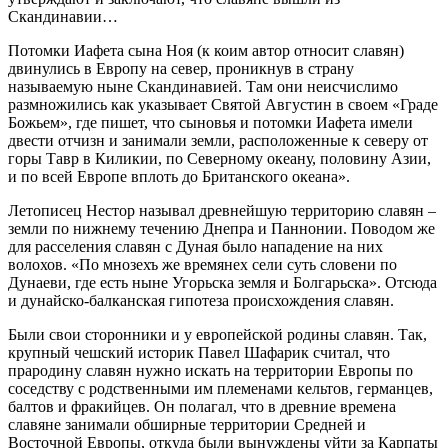
Скандинавии…
Потомки Иафета сына Ноя (к коим автор относит славян)
двинулись в Европу на север, проникнув в страну
называемую ныне Скандинавией. Там они неисчислимо
размножились как указывает Святой Августин в своем «Граде
Божьем», где пишет, что сыновья и потомки Иафета имели
двести отчизн и занимали земли, расположенные к северу от
горы Тавр в Киликии, по Северному океану, половину Азии,
и по всей Европе вплоть до Британского океана».
Летописец Нестор называл древнейшую территорию славян –
земли по нижнему течению Днепра и Паннонии. Поводом же
для расселения славян с Дуная было нападение на них
волохов. «По мнозехъ же времянех сели суть словени по
Дунаеви, где есть ныне Угорьска земля и Болгарьска». Отсюда
и дунайско-балканская гипотеза происхождения славян.
Были свои сторонники и у европейской родины славян. Так,
крупный чешский историк Павел Шафарик считал, что
прародину славян нужно искать на территории Европы по
соседству с родственными им племенами кельтов, германцев,
балтов и фракийцев. Он полагал, что в древние времена
славяне занимали обширные территории Средней и
Восточной Европы, откуда были вынуждены уйти за Карпаты