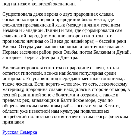
под натиском кельтской экспансии.
Существовала даже версия о двух прародинах славян,
согласно которой первой прародиной было место, где
сложился праславянский язык (между нижним течением
Немана и Западной Двины) и там, где сформировался сам
славянский народ (по мнению авторов гипотезы, это
произошло начиная со II века до нашей эры) – бассейн реки
Вислы. Оттуда уже вышли западные и восточные славяне.
Первые заселили район реки Эльбы, потом Балканы и Дунай,
а вторые – берега Днепра и Днестра.
Висло-днепровская гипотеза о прародине славян, хоть и
остается гипотезой, все-же наиболее популярная среди
историков. Ее условно подтверждают местные топонимы, а
также лексика. Если верить «словам», то есть, лексическому
материалу, прародина славян находилась в стороне от моря, в
лесной равнинной зоне с болотами и озерами, а также в
пределах рек, впадающих в Балтийское море, судя по
общеславянским названиям рыб – лосося и угря. Кстати,
области уже известной нам культуры подклошовых
погребений полностью соответствуют этим географическим
признакам.
Русская Семерка