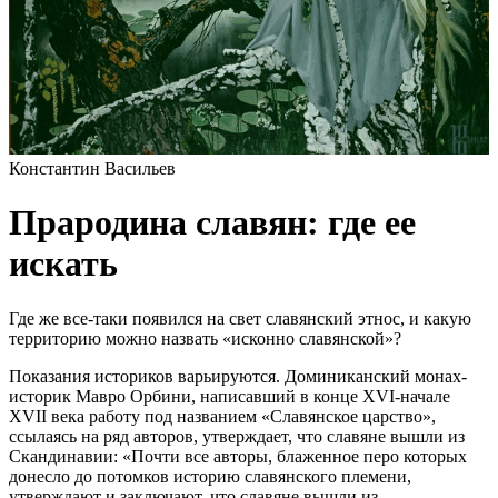
Константин Васильев
Прародина славян: где ее
искать
Где же все-таки появился на свет славянский этнос, и какую
территорию можно назвать «исконно славянской»?
Показания историков варьируются. Доминиканский монах-
историк Мавро Орбини, написавший в конце XVI-начале
XVII века работу под названием «Славянское царство»,
ссылаясь на ряд авторов, утверждает, что славяне вышли из
Скандинавии: «Почти все авторы, блаженное перо которых
донесло до потомков историю славянского племени,
утверждают и заключают, что славяне вышли из