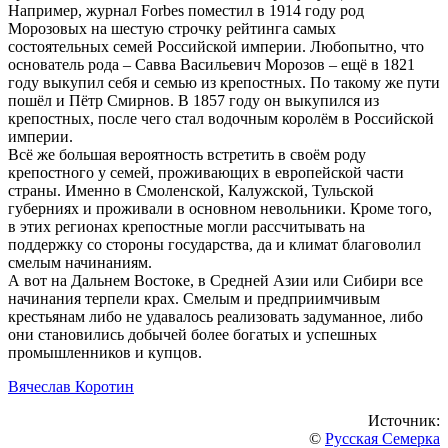
Например, журнал Forbes поместил в 1914 году род
Морозовых на шестую строчку рейтинга самых
состоятельных семей Российской империи. Любопытно, что
основатель рода – Савва Васильевич Морозов – ещё в 1821
году выкупил себя и семью из крепостных. По такому же пути
пошёл и Пётр Смирнов. В 1857 году он выкупился из
крепостных, после чего стал водочным королём в Российской
империи.
Всё же большая вероятность встретить в своём роду
крепостного у семей, проживающих в европейской части
страны. Именно в Смоленской, Калужской, Тульской
губерниях и проживали в основном невольники. Кроме того,
в этих регионах крепостные могли рассчитывать на
поддержку со стороны государства, да и климат благоволил
смелым начинаниям.
А вот на Дальнем Востоке, в Средней Азии или Сибири все
начинания терпели крах. Смелым и предприимчивым
крестьянам либо не удавалось реализовать задуманное, либо
они становились добычей более богатых и успешных
промышленников и купцов.
Вячеслав Коротин
Источник:
©
Русская Семерка