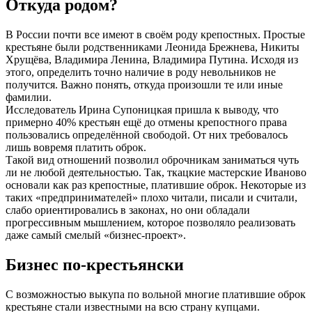
Откуда родом?
В России почти все имеют в своём роду крепостных. Простые
крестьяне были родственниками Леонида Брежнева, Никиты
Хрущёва, Владимира Ленина, Владимира Путина. Исходя из
этого, определить точно наличие в роду невольников не
получится. Важно понять, откуда произошли те или иные
фамилии.
Исследователь Ирина Супоницкая пришла к выводу, что
примерно 40% крестьян ещё до отмены крепостного права
пользовались определённой свободой. От них требовалось
лишь вовремя платить оброк.
Такой вид отношений позволил оброчникам заниматься чуть
ли не любой деятельностью. Так, ткацкие мастерские Иваново
основали как раз крепостные, платившие оброк. Некоторые из
таких «предпринимателей» плохо читали, писали и считали,
слабо ориентировались в законах, но они обладали
прогрессивным мышлением, которое позволяло реализовать
даже самый смелый «бизнес-проект».
Бизнес по-крестьянски
С возможностью выкупа по вольной многие платившие оброк
крестьяне стали известными на всю страну купцами.