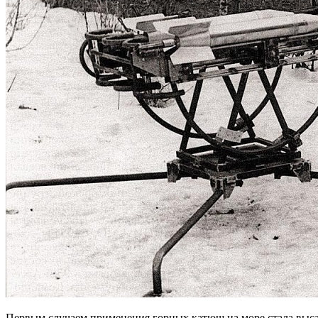
Первым случаем применения горных катюш на море стала высад