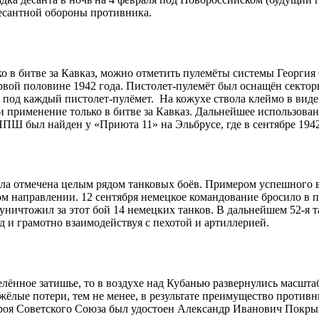
есантной обороны противника.
ко в битве за Кавказ, можно отметить пулемёты системы Геор
вой половине 1942 года. Пистолет-пулемёт был оснащён сектор
 под каждый пистолет-пулёмет. На кожухе ствола клеймо в вид
 применение только в битве за Кавказ. Дальнейшее использова
ПШ был найден у «Приюта 11» на Эльбрусе, где в сентябре 1942
была отмечена целым рядом танковых боёв. Примером успешного 
ом направлении. 12 сентября немецкое командование бросило в 
ничтожил за этот бой 14 немецких танков. В дальнейшем 52-я т
 и грамотно взаимодействуя с пехотой и артиллерией.
елённое затишье, то в воздухе над Кубанью развернулись масшта
ёлые потери, тем не менее, в результате преимущество против
ероя Советского Союза был удостоен Александр Иванович Покр