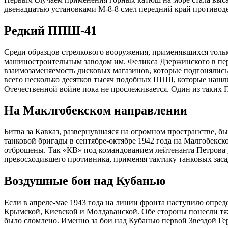
двенадцатью установками М-8-8 смел передний край противод
Редкий ППШ-41
Среди образцов стрелкового вооружения, применявшихся толь
машиностроительным заводом им. Феликса Дзержинского в пер
взаимозаменяемость дисковых магазинов, которые подгонялись
всего несколько десятков тысяч подобных ППШ, которые нашли
Отечественной войне пока не прослеживается. Один из таких П
На Маклгобекском направлении
Битва за Кавказ, развернувшаяся на огромном пространстве, 
танковой бригады в сентябре-октябре 1942 года на Малгобекск
отброшены. Так «КВ» под командованием лейтенанта Петрова у
превосходившего противника, применяя тактику танковых засад
Воздушные бои над Кубанью
Если в апреле-мае 1943 года на линии фронта наступило опред
Крымской, Киевской и Молдаванской. Обе стороны понесли тяж
было сломлено. Именно за бои над Кубанью первой Звездой Г