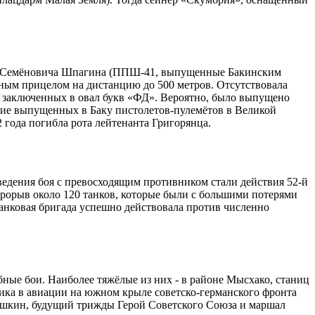
гия Семёновича Шпагина (ППШ-41, выпущенные Бакинским
ным прицелом на дистанцию до 500 метров. Отсутствовала
е заключенных в овал букв «ФД». Вероятно, было выпущено
ние выпущенных в Баку пистолетов-пулемётов в Великой
 года погибла рота лейтенанта Григорянца.
ведения боя с превосходящим противником стали действия 52-й
прорыв около 120 танков, которые были с большими потерями
анковая бригада успешно действовала против численно
бные бои. Наиболее тяжёлые из них - в районе Мысхако, станиц
ника в авиации на южном крыле советско-германского фронта
ышкин, будущий трижды Герой Советского Союза и маршал