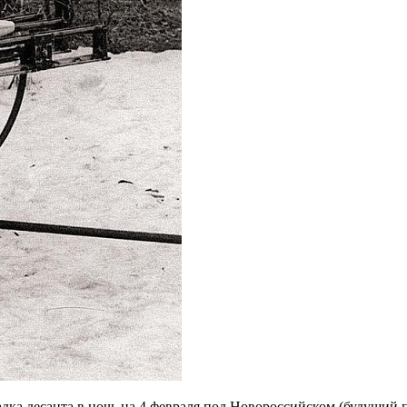
ка десанта в ночь на 4 февраля под Новороссийском (будущий 