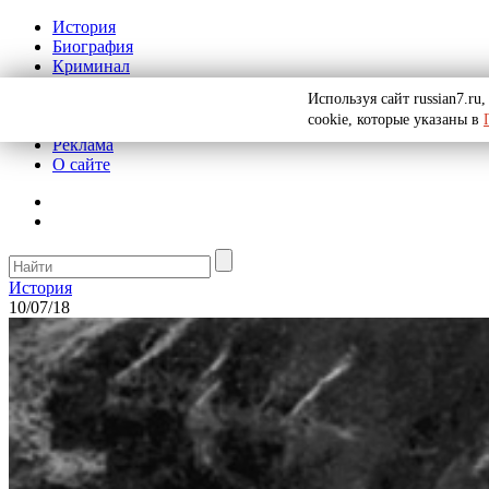
История
Биография
Криминал
СССР
Используя сайт russian7.r
Тайны
cookie, которые указаны в
Рекомендации
Реклама
О сайте
История
10/07/18