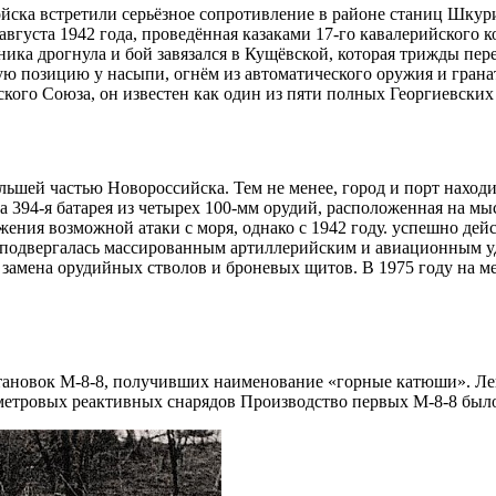
йска встретили серьёзное сопротивление в районе станиц Шкур
августа 1942 года, проведённая казаками 17-го кавалерийского 
ника дрогнула и бой завязался в Кущёвской, которая трижды пер
ую позицию у насыпи, огнём из автоматического оружия и грана
кого Союза, он известен как один из пяти полных Георгиевских
ольшей частью Новороссийска. Тем не менее, город и порт нахо
а 394-я батарея из четырех 100-мм орудий, расположенная на м
ения возможной атаки с моря, однако с 1942 году. успешно дейс
ея подвергалась массированным артиллерийским и авиационным у
замена орудийных стволов и броневых щитов. В 1975 году на м
тановок М-8-8, получивших наименование «горные катюши». Лег
метровых реактивных снарядов Производство первых М-8-8 было 