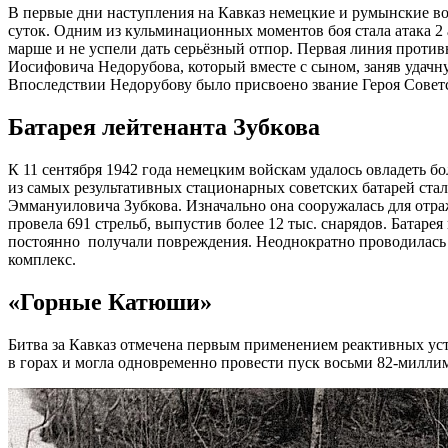
В первые дни наступления на Кавказ немецкие и румынские во
суток. Одним из кульминационных моментов боя стала атака 2 
марше и не успели дать серьёзный отпор. Первая линия против
Иосифовича Недорубова, который вместе с сыном, заняв удачн
Впоследствии Недорубову было присвоено звание Героя Советс
Батарея лейтенанта Зубкова
К 11 сентября 1942 года немецким войскам удалось овладеть б
из самых результативных стационарных советских батарей стал
Эммануиловича Зубкова. Изначально она сооружалась для отраж
провела 691 стрельб, выпустив более 12 тыс. снарядов. Батар
постоянно получали повреждения. Неоднократно проводилась 
комплекс.
«Горные Катюши»
Битва за Кавказ отмечена первым применением реактивных ус
в горах и могла одновременно провести пуск восьми 82-милли