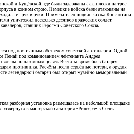
инской и Кущёвской, где были задержаны фактически на трое
корпуса в конном строю. Немецкие войска были атакованы на
еходила из рук в руки. Примечателен подвиг казака Консантина
тами уничтожил несколько десятков вражеских солдат.
 кавалеров, ставших Героями Советского Союза.
дился под постоянным обстрелом советской артиллерии. Одной
ысе Пенай под командованием лейтенанта Андрея
твовала по наземным целям. Всего за время боев батарея
дарам противника. Расчёты несли серьёзные потери, а орудия
есте легендарной батареи был открыт музейно-мемориальный
кая разборная установка размещалась на небольшой площадке
развёрнуто в мастерской санатория «Ривьера» в Сочи.