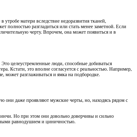
в утробе матери вследствие недоразвития тканей,
ет полностью разгладиться или стать менее заметной. Если
отличительную черту. Впрочем, она может появиться и в
. Это целеустремленные люди, способные добиваться
а. Кстати, это вполне согласуется с реальностью. Например,
е, может разглаживаться и ямка на подбородке.
ую они даже проявляют мужские черты, но, находясь рядом с
Винчи. Но при этом они довольно доверчивы и сильно
скными равнодушием и циничностью.