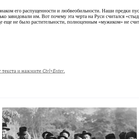
изнаком его распущенности и любвеобильности. Наши предки пус
ко завидовали им. Вот почему эта черта на Руси считался «стыд
де еще не было растительности, полноценным «мужиком» не счит