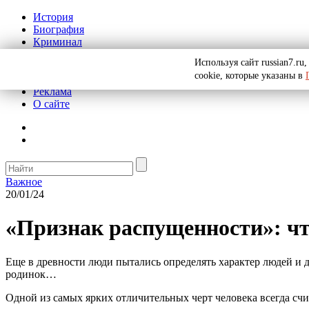
История
Биография
Криминал
СССР
Используя сайт russian7.r
Тайны
cookie, которые указаны в
Рекомендации
Реклама
О сайте
Важное
20/01/24
«Признак распущенности»: что
Еще в древности люди пытались определять характер людей и да
родинок…
Одной из самых ярких отличительных черт человека всегда сч