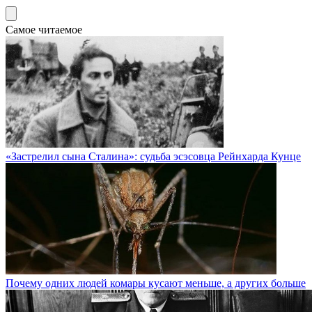
Самое читаемое
«Застрелил сына Сталина»: судьба эсэсовца Рейнхарда Кунце
Почему одних людей комары кусают меньше, а других больше