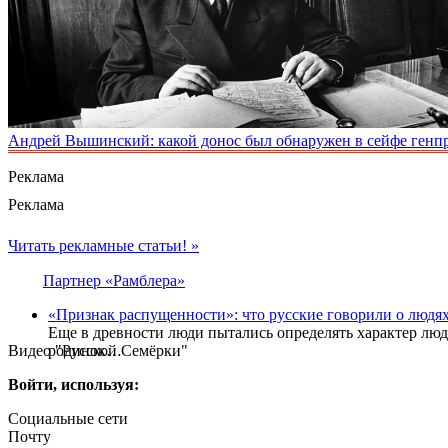
Андрей Вышинский: какой донос был обнаружен в сейфе генп
Реклама
Реклама
Читать рекламные статьи! »
Партнер «Рамблера»
«Признак распущенности»: что русские говорили о людях
Еще в древности люди пытались определять характер люде
Видео "Русской Семёрки"
родинок…
Войти, используя:
Социальные сети
Почту