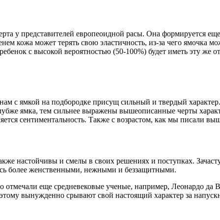
рта у представителей европеоидной расы. Она формируется еще 
ем кожа может терять свою эластичность, из-за чего ямочка мож
 ребенок с высокой вероятностью (50-100%) будет иметь эту же 
нам с ямкой на подбородке присущ сильный и твердый характер
убже ямка, тем сильнее выражены вышеописанные черты характер
ляется сентиментальность. Также с возрастом, как мы писали выш
акже настойчивы и смелы в своих решениях и поступках. Зачаст
ясь более женственными, нежными и беззащитными.
о отмечали еще средневековые ученые, например, Леонардо да 
Поэтому вынужденно срывают свой настоящий характер за напу