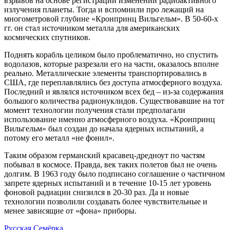
взрывов на основе регистрации изменений радиоактивного
излучения планеты. Тогда и вспомнили про лежащий на
многометровой глубине «Кронпринц Вильгельм». В 50-60-х
гг. он стал источником металла для американских
космических спутников.
Поднять корабль целиком было проблематично, но спустить
водолазов, которые разрезали его на части, оказалось вполне
реально. Металлические элементы транспортировались в
США, где переплавлялись без доступа атмосферного воздуха.
Последний и являлся источником всех бед – из-за содержания
большого количества радионуклидов. Существовавшие на тот
момент технологии получения стали предполагали
использование именно атмосферного воздуха. «Кронпринц
Вильгельм» был создан до начала ядерных испытаний, а
потому его металл «не фонил».
Таким образом германский красавец-дредноут по частям
побывал в космосе. Правда, век таких полетов был не очень
долгим. В 1963 году было подписано соглашение о частичном
запрете ядерных испытаний и в течение 10-15 лет уровень
фоновой радиации снизился в 20-30 раз. Да и новые
технологии позволили создавать более чувствительные и
менее зависящие от «фона» приборы.
Русская Семёрка