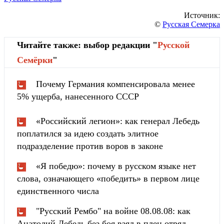
Источник:
©
Русская Семерка
Читайте также: выбор редакции "
Русской
Cемёрки
"
Почему Германия компенсировала менее
5% ущерба, нанесенного СССР
«Российский легион»: как генерал Лебедь
поплатился за идею создать элитное
подразделение против воров в законе
«Я победю»: почему в русском языке нет
слова, означающего «победить» в первом лице
единственного числа
"Русский Рембо" на войне 08.08.08: как
Анатолий Лебедь без боя взял в плен отряд