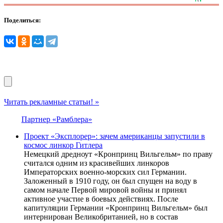
Поделиться:
Читать рекламные статьи! »
Партнер «Рамблера»
Проект «Эксплорер»: зачем американцы запустили в
космос линкор Гитлера
Немецкий дредноут «Кронпринц Вильгельм» по праву
считался одним из красивейших линкоров
Императорских военно-морских сил Германии.
Заложенный в 1910 году, он был спущен на воду в
самом начале Первой мировой войны и принял
активное участие в боевых действиях. После
капитуляции Германии «Кронпринц Вильгельм» был
интернирован Великобританией, но в состав