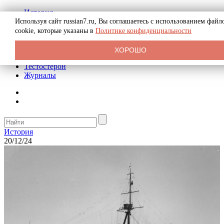
История
Биография
Используя сайт russian7.ru, Вы соглашаетесь с использованием файл
Криминал
cookie, которые указаны в
Политике конфиденциальности
Реклама на сайте
О сайте
ХОРОШО
Рекомендательные статьи
Тестостерон
Журналы
История
20/12/24