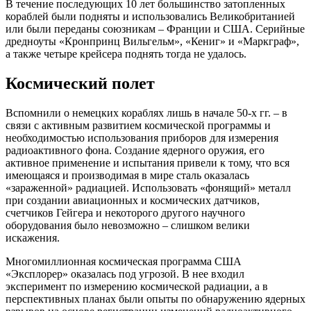
В течение последующих 10 лет большинство затопленных
кораблей были подняты и использовались Великобританией
или были переданы союзникам – Франции и США. Серийные
дредноуты «Кронпринц Вильгельм», «Кениг» и «Маркграф»,
а также четыре крейсера поднять тогда не удалось.
Космический полет
Вспомнили о немецких кораблях лишь в начале 50-х гг. – в
связи с активным развитием космической программы и
необходимостью использования приборов для измерения
радиоактивного фона. Создание ядерного оружия, его
активное применение и испытания привели к тому, что вся
имеющаяся и производимая в мире сталь оказалась
«зараженной» радиацией. Использовать «фонящий» металл
при создании авиационных и космических датчиков,
счетчиков Гейгера и некоторого другого научного
оборудования было невозможно – слишком велики
искажения.
Многомиллионная космическая программа США
«Эксплорер» оказалась под угрозой. В нее входил
эксперимент по измерению космической радиации, а в
перспективных планах были опыты по обнаружению ядерных