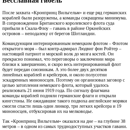
Бесславная гибель
После захвата «Кронпринц Вильгельм» и еще ряд германских
кораблей были разоружены, а команды сокращены минимума.
В сопровождении Британского королевского флота суда
прибыли в Скала-Флоу – гавань в районе Оркнейских
островов – неподалеку от берегов Шотландии.
Командующим интернированным немецким флотом – Флотом
открытого моря – был контр-адмирал Людвиг фон Ройтер –
настоящий патриот и морской волк до мозга костей. Он
прекрасно понимал, что переговоры о заключении мира
близки к завершению, и скоро весь интернированный флот
будет передан союзникам. А это более двух десятков
линейных кораблей и крейсеров, и около полусотни
эскадренных миноносцев. Поэтому он организовал заговор с
целью затопления немецкого флота, который удалось
реализовать 21 июня 1919 года. По сигналу флагмана
команды кораблей подняли германские флаги и открыли
кингстоны. Не ожидавшие такого подвоха английские моряки
смогли спасти лишь один линкор, три легких крейсера и 19
миноносцев, отбуксировав их на мелководье.
Так «Кронпринц Вильгельм» оказался на дне – на глубине 38
метров – в одном из самых труднодоступных участков гавани.