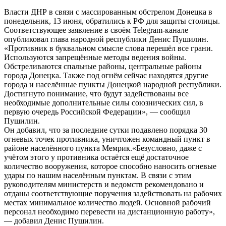
Власти ДНР в связи с массированным обстрелом Донецка в
понедельник, 13 июня, обратились к РФ для защиты столицы.
Соответствующее заявление в своём Telegram-канале
опубликовал глава народной республики Денис Пушилин.
«Противник в буквальном смысле слова перешёл все грани.
Используются запрещённые методы ведения войны.
Обстреливаются спальные районы, центральные районы
города Донецка. Также под огнём сейчас находятся другие
города и населённые пункты Донецкой народной республики.
Достигнуто понимание, что будут задействованы все
необходимые дополнительные силы союзнических сил, в
первую очередь Российской Федерации», — сообщил
Пушилин.
Он добавил, что за последние сутки подавлено порядка 30
огневых точек противника, уничтожен командный пункт в
районе населённого пункта Мемрик.«Безусловно, даже с
учётом этого у противника остаëтся ещё достаточное
количество вооружения, которое способно наносить огневые
удары по нашим населённым пунктам. В связи с этим
руководителям министерств и ведомств рекомендовано и
отданы соответствующие поручения задействовать на рабочих
местах минимальное количество людей. Основной рабочий
персонал необходимо перевести на дистанционную работу»,
— добавил Денис Пушилин.