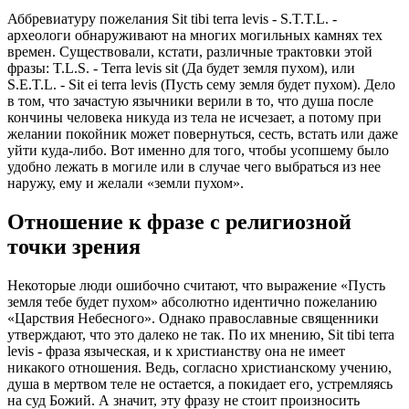
Аббревиатуру пожелания Sit tibi terra levis - S.T.T.L. -
археологи обнаруживают на многих могильных камнях тех
времен. Существовали, кстати, различные трактовки этой
фразы: T.L.S. - Terra levis sit (Да будет земля пухом), или
S.E.T.L. - Sit ei terra levis (Пусть сему земля будет пухом). Дело
в том, что зачастую язычники верили в то, что душа после
кончины человека никуда из тела не исчезает, а потому при
желании покойник может повернуться, сесть, встать или даже
уйти куда-либо. Вот именно для того, чтобы усопшему было
удобно лежать в могиле или в случае чего выбраться из нее
наружу, ему и желали «земли пухом».
Отношение к фразе с религиозной
точки зрения
Некоторые
люди
ошибочно
считают
, что выражение «Пусть
земля тебе будет пухом» абсолютно идентично пожеланию
«Царствия Небесного». Однако православные священники
утверждают, что это далеко не так. По их мнению, Sit tibi terra
levis - фраза языческая, и к христианству она не имеет
никакого отношения. Ведь, согласно христианскому учению,
душа в мертвом теле не остается, а покидает его, устремляясь
на суд Божий. А значит, эту фразу не стоит произносить