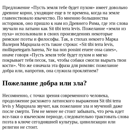
Предложение «Пусть земля тебе будет пухом» имеет довольно
древние корни, уходящие еще в те времена, когда на земле
главенствовало язычество. По мнению большинства
историков, оно пришло к нам из Древнего Рима, где эти слова
звучали на латыни как Sit tibi terra levis. Пожелание «земли из
пуха» использовали в своих произведениях некоторые
римские поэты и философы. Так, в стихах некоего Марка
Валерия Марциала есть такие строки: «Sit tibi terra levis,
molliquetegaris harena, Ne tua non possint eruere ossa canes»,
иначе говоря «Пусть земля тебе будет пухом и мягко
покрывает тебя песок, так, чтобы собаки смогли вырыть твои
кости». Что же означала эта фраза для римлян: пожелание
добра или, напротив, она служила проклятием?
Пожелание добра или зла?
Несомненно, с точки зрения современного человека,
продолжение расхожего латинского выражения Sit tibi terra
levis у Марциала звучит, как пожелание зла и мучений даже
после смерти. Тем не менее не стоит забывать, что речь идет
все-таки о языческом периоде, следовательно трактовать слова
поэта в ключе сегодняшней культуры, цивилизации или
религии не стоит.