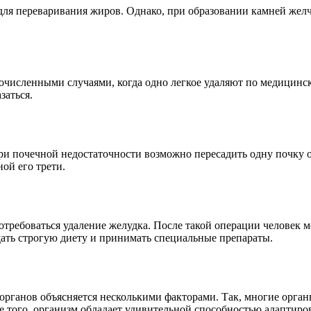
для переваривания жиров. Однако, при образовании камней желч
очисленными случаями, когда одно легкое удаляют по медицинск
заться.
 почечной недостаточности возможно пересадить одну почку от
ой его трети.
отребоваться удаление желудка. После такой операции человек 
дать строгую диету и принимать специальные препараты.
органов объясняется несколькими факторами. Так, многие орган
е того, организм обладает удивительной способностью адаптиро