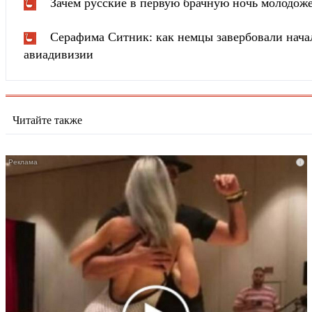
Зачем русские в первую брачную ночь молодож
Серафима Ситник: как немцы завербовали нача
авиадивизии
Читайте также
i