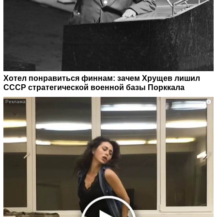
Хотел понравиться финнам: зачем Хрущев лишил
СССР стратегической военной базы Порккала
i