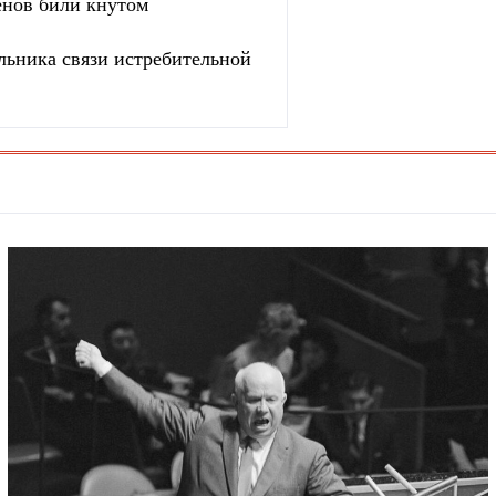
енов били кнутом
льника связи истребительной