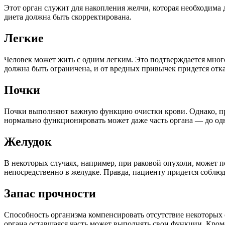
Этот орган служит для накопления желчи, которая необходима 
диета должна быть скорректирована.
Легкие
Человек может жить с одним легким. Это подтверждается мног
должна быть ограничена, и от вредных привычек придется отка
Почки
Почки выполняют важную функцию очистки крови. Однако, при
нормально функционировать может даже часть органа — до одн
Желудок
В некоторых случаях, например, при раковой опухоли, может п
непосредственно в желудке. Правда, пациенту придется соблю
Запас прочности
Способность организма компенсировать отсутствие некоторых 
органа оставшаяся часть может выполнять свои функции. Кром