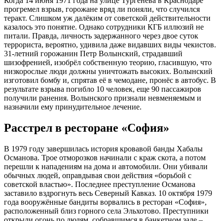
Когда 14 июня 1971 года на улице Тургенева в Краснодаре
прогремел взрыв, горожане вряд ли поняли, что случился
теракт. Слишком уж далёким от советской действительности
казалось это понятие. Однако сотрудники КГБ иллюзий не
питали. Правда, личность задержанного через двое суток
террориста, вероятно, удивила даже видавших виды чекистов.
31-летний горожанин Петр Волынский, страдавший
шизофренией, изобрёл собственную теорию, гласившую, что
низкорослые люди должны уничтожать высоких. Волынский
изготовил бомбу и, спрятав её в чемодане, пронёс в автобус. В
результате взрыва погибло 10 человек, еще 90 пассажиров
получили ранения. Волынского признали невменяемым и
назначили ему принудительное лечение.
Расстрел в ресторане «София»
В 1979 году завершилась история кровавой банды Хабалы
Османова. Трое отморозков начинали с краж скота, а потом
перешли к нападениям на дома и автомобили. Они убивали
обычных людей, оправдывая свои действия «борьбой с
советской властью». Последнее преступление Османова
заставило вздрогнуть весь Северный Кавказ. 10 октября 1979
года вооружённые бандиты ворвались в ресторан «София»,
расположенный близ горного села Эльхотово. Преступники
открыли огонь по людям, собравшимся в банкетном зале –