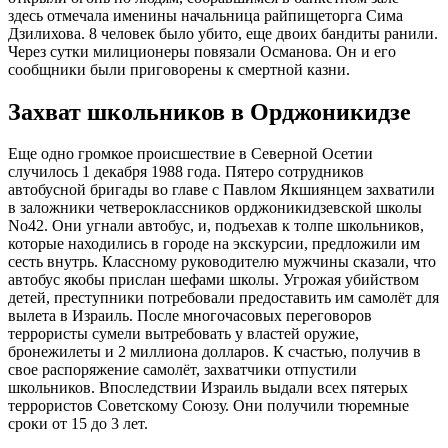
здесь отмечала именины начальница райпищеторга Сима
Дзилихова. 8 человек было убито, еще двоих бандиты ранили.
Через сутки милиционеры повязали Османова. Он и его
сообщники были приговорены к смертной казни.
Захват школьников в Орджоникидзе
Еще одно громкое происшествие в Северной Осетии
случилось 1 декабря 1988 года. Пятеро сотрудников
автобусной бригады во главе с Павлом Якшиянцем захватили
в заложники четвероклассников орджоникидзевской школы
No42. Они угнали автобус, и, подъехав к толпе школьников,
которые находились в городе на экскурсии, предложили им
сесть внутрь. Классному руководителю мужчины сказали, что
автобус якобы прислан шефами школы. Угрожая убийством
детей, преступники потребовали предоставить им самолёт для
вылета в Израиль. После многочасовых переговоров
террористы сумели вытребовать у властей оружие,
бронежилеты и 2 миллиона долларов. К счастью, получив в
свое распоряжение самолёт, захватчики отпустили
школьников. Впоследствии Израиль выдали всех пятерых
террористов Советскому Союзу. Они получили тюремные
сроки от 15 до 3 лет.