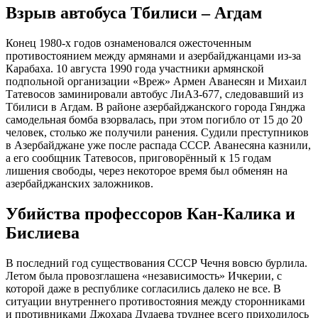
Взрыв автобуса Тбилиси – Агдам
Конец 1980-х годов ознаменовался ожесточенным
противостоянием между армянами и азербайджанцами из-за
Карабаха. 10 августа 1990 года участники армянской
подпольной организации «Вреж» Армен Аванесян и Михаил
Татевосов заминировали автобус ЛиАЗ-677, следовавший из
Тбилиси в Агдам. В районе азербайджанского города Гянджа
самодельная бомба взорвалась, при этом погибло от 15 до 20
человек, столько же получили ранения. Судили преступников
в Азербайджане уже после распада СССР. Аванесяна казнили,
а его сообщник Татевосов, приговорённый к 15 годам
лишения свободы, через некоторое время был обменян на
азербайджанских заложников.
Убийства профессоров Кан-Калика и
Бислиева
В последний год существования СССР Чечня вовсю бурлила.
Летом была провозглашена «независимость» Ичкерии, с
которой даже в республике согласились далеко не все. В
ситуации внутреннего противостояния между сторонниками
и противниками Джохара Дудаева труднее всего приходилось