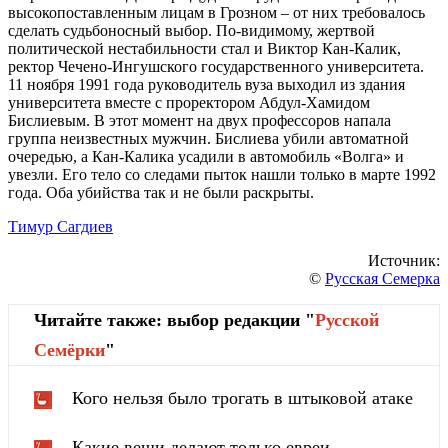
высокопоставленным лицам в Грозном – от них требовалось
сделать судьбоносный выбор. По-видимому, жертвой
политической нестабильности стал и Виктор Кан-Калик,
ректор Чечено-Ингушского государственного университета.
11 ноября 1991 года руководитель вуза выходил из здания
университета вместе с проректором Абдул-Хамидом
Бислиевым. В этот момент на двух профессоров напала
группа неизвестных мужчин. Бислиева убили автоматной
очередью, а Кан-Калика усадили в автомобиль «Волга» и
увезли. Его тело со следами пыток нашли только в марте 1992
года. Оба убийства так и не были раскрыты.
Тимур Сагдиев
Источник:
©
Русская Семерка
Читайте также: выбор редакции "
Русской
Cемёрки
"
Кого нельзя было трогать в штыковой атаке
Какие вещи делают только евреи