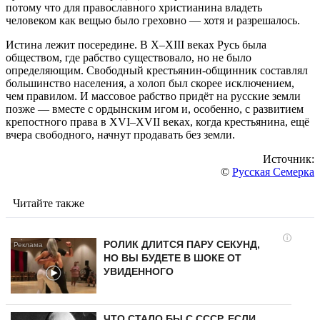
потому что для православного христианина владеть
человеком как вещью было греховно — хотя и разрешалось.
Истина лежит посередине. В X–XIII веках Русь была
обществом, где рабство существовало, но не было
определяющим. Свободный крестьянин-общинник составлял
большинство населения, а холоп был скорее исключением,
чем правилом. И массовое рабство придёт на русские земли
позже — вместе с ордынским игом и, особенно, с развитием
крепостного права в XVI–XVII веках, когда крестьянина, ещё
вчера свободного, начнут продавать без земли.
Источник:
©
Русская Семерка
Читайте также
i
РОЛИК ДЛИТСЯ ПАРУ СЕКУНД,
НО ВЫ БУДЕТЕ В ШОКЕ ОТ
УВИДЕННОГО
ЧТО СТАЛО БЫ С СССР, ЕСЛИ