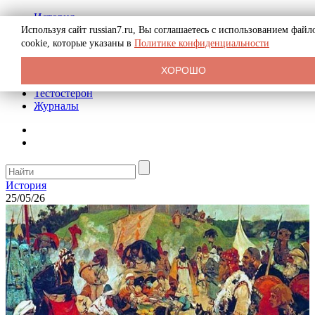
История
Биография
Используя сайт russian7.ru, Вы соглашаетесь с использованием файл
Криминал
cookie, которые указаны в
Политике конфиденциальности
Реклама на сайте
О сайте
ХОРОШО
Рекомендательные статьи
Тестостерон
Журналы
История
25/05/26