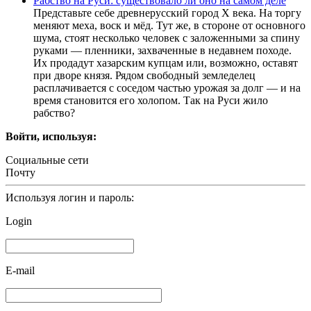
Рабство на Руси: существовало ли оно на самом деле
Представьте себе древнерусский город X века. На торгу
меняют меха, воск и мёд. Тут же, в стороне от основного
шума, стоят несколько человек с заложенными за спину
руками — пленники, захваченные в недавнем походе.
Их продадут хазарским купцам или, возможно, оставят
при дворе князя. Рядом свободный земледелец
расплачивается с соседом частью урожая за долг — и на
время становится его холопом. Так на Руси жило
рабство?
Войти, используя:
Социальные сети
Почту
Используя логин и пароль:
Login
E-mail