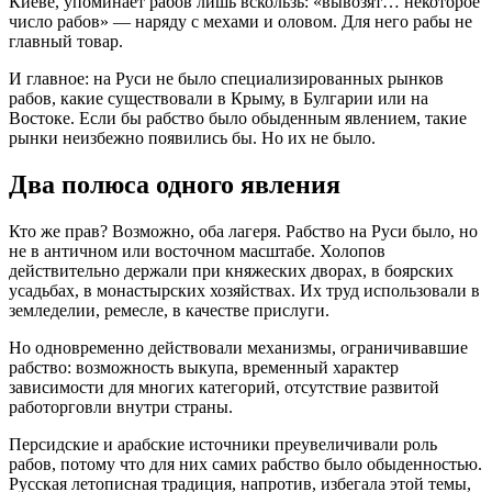
Киеве, упоминает рабов лишь вскользь: «вывозят… некоторое
число рабов» — наряду с мехами и оловом. Для него рабы не
главный товар.
И главное: на Руси не было специализированных рынков
рабов, какие существовали в Крыму, в Булгарии или на
Востоке. Если бы рабство было обыденным явлением, такие
рынки неизбежно появились бы. Но их не было.
Два полюса одного явления
Кто же прав? Возможно, оба лагеря. Рабство на Руси было, но
не в античном или восточном масштабе. Холопов
действительно держали при княжеских дворах, в боярских
усадьбах, в монастырских хозяйствах. Их труд использовали в
земледелии, ремесле, в качестве прислуги.
Но одновременно действовали механизмы, ограничивавшие
рабство: возможность выкупа, временный характер
зависимости для многих категорий, отсутствие развитой
работорговли внутри страны.
Персидские и арабские источники преувеличивали роль
рабов, потому что для них самих рабство было обыденностью.
Русская летописная традиция, напротив, избегала этой темы,