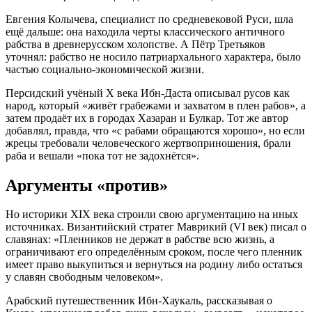
Евгения Колычева, специалист по средневековой Руси, шла
ещё дальше: она находила черты классического античного
рабства в древнерусском холопстве. А Пётр Третьяков
уточнял: рабство не носило патриархального характера, было
частью социально-экономической жизни.
Персидский учёный X века Ибн-Даста описывал русов как
народ, который «живёт грабежами и захватом в плен рабов», а
затем продаёт их в городах Хазаран и Булкар. Тот же автор
добавлял, правда, что «с рабами обращаются хорошо», но если
жрецы требовали человеческого жертвоприношения, брали
раба и вешали «пока тот не задохнётся».
Аргументы «против»
Но историки XIX века строили свою аргументацию на иных
источниках. Византийский стратег Маврикий (VI век) писал о
славянах: «Пленников не держат в рабстве всю жизнь, а
ограничивают его определённым сроком, после чего пленник
имеет право выкупиться и вернуться на родину либо остаться
у славян свободным человеком».
Арабский путешественник Ибн-Хаукаль, рассказывая о