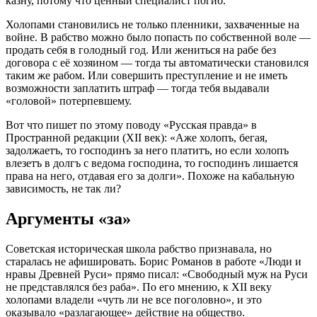
казну, потому что ценный специалист погиб.
Холопами становились не только пленники, захваченные на
войне. В рабство можно было попасть по собственной воле —
продать себя в голодный год. Или жениться на рабе без
договора с её хозяином — тогда ты автоматически становился
таким же рабом. Или совершить преступление и не иметь
возможности заплатить штраф — тогда тебя выдавали
«головой» потерпевшему.
Вот что пишет по этому поводу «Русская правда» в
Пространной редакции (XII век): «Аже холопъ, бегая,
задолжаетъ, то господинъ за него платитъ, но если холопъ
влезетъ в долгъ с ведома господина, то господинъ лишается
права на него, отдавая его за долги». Похоже на кабальную
зависимость, не так ли?
Аргументы «за»
Советская историческая школа рабство признавала, но
старалась не афишировать. Борис Романов в работе «Люди и
нравы Древней Руси» прямо писал: «Свободный муж на Руси
не представлялся без раба». По его мнению, к XII веку
холопами владели «чуть ли не все поголовно», и это
оказывало «разлагающее» действие на общество.