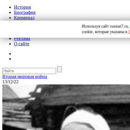
История
Биография
Криминал
СССР
Используя сайт russian7.r
Тайны
cookie, которые указаны в
Рекомендации
Реклама
О сайте
Вторая мировая война
13/12/22