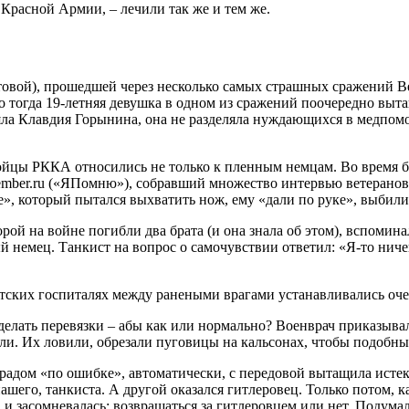
Красной Армии, – лечили так же и тем же.
овой), прошедшей через несколько самых страшных сражений В
тогда 19-летняя девушка в одном из сражений поочередно выта
ла Клавдия Горынина, она не разделяла нуждающихся в медпомо
йцы РККА относились не только к пленным немцам. Во время бое
ember.ru («ЯПомню»), собравший множество интервью ветерано
, который пытался выхватить нож, ему «дали по руке», выбили 
рой на войне погибли два брата (и она знала об этом), вспомина
емец. Танкист на вопрос о самочувствии ответил: «Я-то ничего,
етских госпиталях между ранеными врагами устанавливались оче
делать перевязки – абы как или нормально? Военврач приказывал
ли. Их ловили, обрезали пуговицы на кальсонах, чтобы подобны
радом «по ошибке», автоматически, с передовой вытащила исте
его, танкиста. А другой оказался гитлеровец. Только потом, как
 и засомневалась: возвращаться за гитлеровцем или нет. Подумал