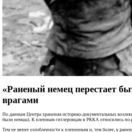
«Раненый немец перестает бы
врагами
По данным Центра хранения историко-документальных коллекци
были немцы). К пленным гитлеровцам в РККА относились по-раз
Тем не менее озлобленности к плененным и, тем более, к ране