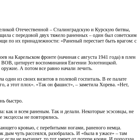
еликой Отечественной – Сталинградскую и Курскую битвы,
щила с передовой двух тяжело раненных – один был советским
щи по их принадлежности: «Раненый перестает быть врагом: с
в на Карельском фронте (начиная с августа 1941 года) в плен
в ВОВ, цитирует воспоминания Евгении Золотницкой.
оружие. А потом все равно начали лечить.
ла один из своих визитов в полевой госпиталь. В ее палате
 а этот плох». «Так он фашист», – заметила Хорева. «Нет,
нь быстро.
а: как и всем раненым. Так и делали. Некоторые эсэсовцы, не
е эксцессы не повторялись.
кающего кровью, с перебитыми ногами, раненого немца.
 дым чуть рассеялся, разобралась. И «была в ужасе» – там
а: если не вытащит, то тот умрет от потери крови. И поползла