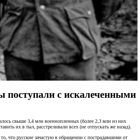
ы поступали с искалеченными
лось свыше 3,4 млн военнопленных (более 2,3 млн из них
вить их в тыл, расстреливали всех (не отпускать же назад).
 то, что русские зачастую в обращении с пострадавшими от