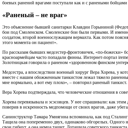
боевых ранений врагами поступали как и с ранеными бойцами 
«Раненый – не враг»
Это объяснение бывшей санитарки Клавдии Горыниной (Федот
бои под Смоленском. Смоленские бои были первыми. И именно 
солдатом, второй военнослужащим вермахта. Как потом поясня
этого момента он пациент».
По рассказам бывших медсестер-фронтовичек, «по-божески» бо
красноармейцам часто попадали финны. Интернет-портал irem
Золотницкая говорила о раненом «здоровенном финском унтере»
Медсестра, а впоследствии военный хирург Вера Хорева, у кото
вместе с нашим обожженным танкистом лежал тяжело раненный н
мне нормально, а вот ему плохо», – повторил раненый танкист.
Вера Хорева подтверждала, что человеческие отношения в сов
Хорева перевязывала и эсэсовцев. У нее спрашивали: как этим 
поверив в искренность медпомощи от своих врагов, даже убега
Санинструктор Тамара Умнягина вспоминала, как под Сталинг
Тащила она попеременно двух, одинаково обгорелых. Одного наш
свои гибнут, а она немца тащит. Дотащила советского танкиста,