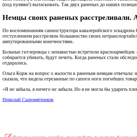
(под пулями!) вытаскивать. Так двух раненых до наших позици
Немцы своих раненых расстреливали. 
По воспоминаниям санинструктора кавалерийского эскадрона 
отступлением расстреляли большинство своих нетранспортабель
ампутированными конечностями.
Больные гитлеровцы с ненавистью встретили красноармейцев –
собирается убивать, будут лечить. Когда раненых стали обслед
отдирались.
Ольга Корж на вопрос о жалости к раненым немцам отвечала: н
сказала, что видела отрезанные по сапоги ноги погибших това
«Я не забыла, я ничего не забыла. Но я не могла бы ударить пл
Николай Сыромятников