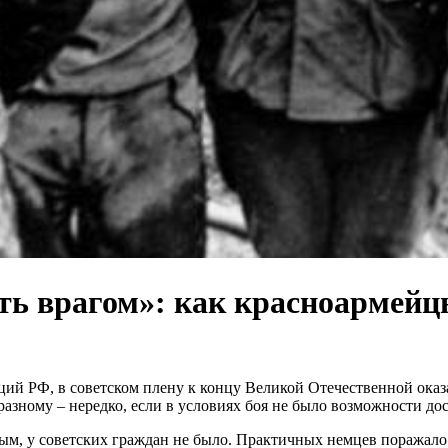
ть врагом»: как красноармейц
й РФ, в советском плену к концу Великой Отечественной оказа
ному – нередко, если в условиях боя не было возможности доста
ным, у советских граждан не было. Практичных немцев поражало