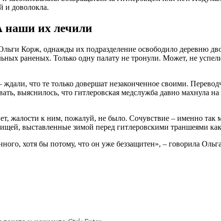
й и доволокла.
А наши их лечили
Ольги Корж, однажды их подразделение освободило деревню дво
ных раненых. Только одну палату не тронули. Может, не успели.
 ждали, что те только довершат незаконченное своими. Перевод
овать, выяснилось, что гитлеровская медслужба давно махнула на
ет, жалости к ним, пожалуй, не было. Сочувствие – именно так
рищей, выставленные зимой перед гитлеровскими траншеями как 
енного, хотя бы потому, что он уже беззащитен», – говорила Ольг