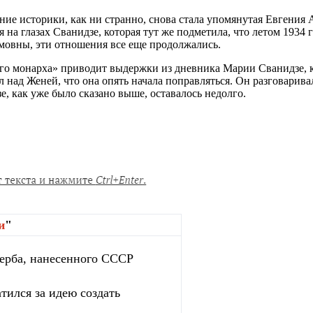
ие историки, как ни странно, снова стала упомянутая Евгения 
на глазах Сванидзе, которая тут же подметила, что летом 1934 
овны, эти отношения все еще продолжались.
го монарха» приводит выдержки из дневника Марии Сванидзе, к
ад Женей, что она опять начала поправляться. Он разговаривал с
, как уже было сказано выше, оставалось недолго.
и
"
ерба, нанесенного СССР
тился за идею создать