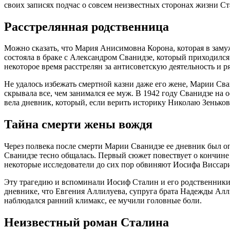
своих записях подчас о совсем неизвестных сторонах жизни Ст
Расстрелянная родственница
Можно сказать, что Мария Анисимовна Корона, которая в зам
состояла в браке с Александром Сванидзе, который приходился
некоторое время расстрелян за антисоветскую деятельность и р
Не удалось избежать смертной казни даже его жене, Марии Свани
скрывала все, чем занимался ее муж. В 1942 году Сванидзе н
вела дневник, который, если верить историку Николаю Зенько
Тайна смерти жены вождя
Через полвека после смерти Марии Сванидзе ее дневник был о
Сванидзе тесно общалась. Первый сюжет повествует о кончине 
некоторые исследователи до сих пор обвиняют Иосифа Виссарион
Эту трагедию и вспоминали Иосиф Сталин и его родственники,
дневнике, что Евгения Аллилуева, супруга брата Надежды Алли
наблюдался ранний климакс, ее мучили головные боли.
Неизвестный роман Сталина