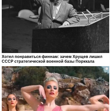
Хотел понравиться финнам: зачем Хрущев лишил
СССР стратегической военной базы Порккала
i