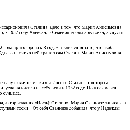
иссарионовича Сталина. Дело в том, что Мария Анисимовна
о, в 1937 году Александр Семенович был арестован, а спустя
2 года приговорена к 8 годам заключения за то, что якобы
 Однако память о ней хранил сам Сталин. Мария Анисимовна
ре пару сюжетов из жизни Иосифа Сталина, с которым
уева наложила на себя руки в 1932 году. Но в ее смерти
о суицида.
ая, автор издания «Иосиф Сталин», Мария Сванидзе записала в
ступами тоски». От себя Сванидзе добавила, что у Надежды