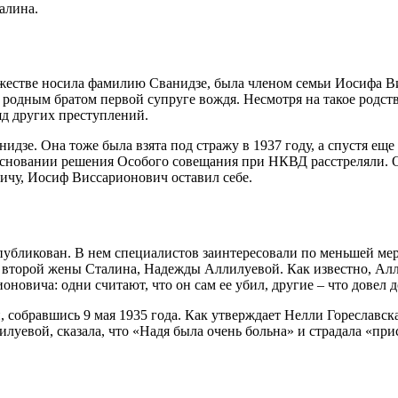
алина.
ужестве носила фамилию Сванидзе, была членом семьи Иосифа В
 родным братом первой супруге вождя. Несмотря на такое родств
яд других преступлений.
дзе. Она тоже была взята под стражу в 1937 году, а спустя еще 
а основании решения Особого совещания при НКВД расстреляли.
вичу, Иосиф Виссарионович оставил себе.
публикован. В нем специалистов заинтересовали по меньшей ме
второй жены Сталина, Надежды Аллилуевой. Как известно, Аллил
овича: одни считают, что он сам ее убил, другие – что довел д
 собравшись 9 мая 1935 года. Как утверждает Нелли Гореславск
луевой, сказала, что «Надя была очень больна» и страдала «при