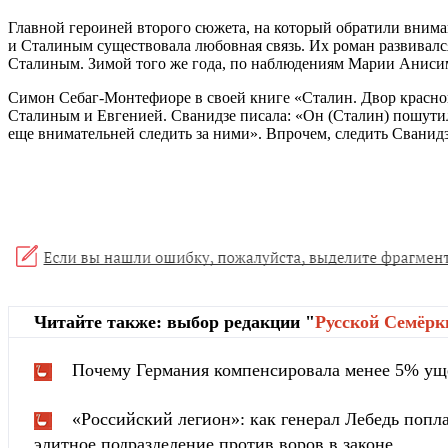
Главной героиней второго сюжета, на который обратили вниман
и Сталиным существовала любовная связь. Их роман развивался 
Сталиным. Зимой того же года, по наблюдениям Марии Анисим
Симон Себаг-Монтефиоре в своей книге «Сталин. Двор красно
Сталиным и Евгенией. Сванидзе писала: «Он (Сталин) пошутил н
еще внимательней следить за ними». Впрочем, следить Сванидзе
Читайте также: выбор редакции "
Русской Cемёрк
Почему Германия компенсировала менее 5% ущ
«Российский легион»: как генерал Лебедь попла
элитное подразделение против воров в законе