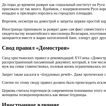
До поры до времени разврат как социальный институт на Руси 
приезжало не так много. Вдобавок, с воцерковлением Руси кор
нещадно и прилюдно поролись на городских площадях.
Впрочем, несмотря на домострой и запреты церкви простой нар
Иностранцы принимали за разврат даже сам факт совместного м
свидетельству византийского миссионера Велизария, посетивше
запираются вместе в жарко натопленной бане, хлещут друг друг
Свод правил «Домостроя»
Свод христианских правил и рекомендаций XVI века «Домостро
распространенный письменный документ, который, в том чис
муж вы семье главенствовал, половая жизнь ограничивалась о
Запрет также касался и «блудливых речей». Даже эротические 
Соитие по этому своду правил должно было происходить исклю
Церковь считала порочным (в современном понимании этого те
женщины позиционировались как явные блудницы.
Иностранное влияние