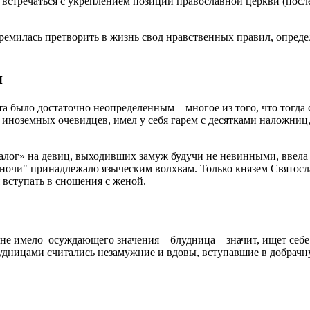
о встречаться с укреплением позиций православной церкви (посл
емилась претворить в жизнь свод нравственных правил, определ
я
а было достаточно неопределенным – многое из того, что тогда 
 иноземных очевидцев, имел у себя гарем с десятками наложниц
ог» на девиц, выходивших замуж будучи не невинными, ввела к
 ночи" принадлежало языческим волхвам. Только князем Святосл
 вступать в сношения с женой.
не имело осуждающего значения – блудница – значит, ищет себе 
удницами считались незамужние и вдовы, вступавшие в добрачну