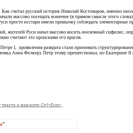
 Как считал русский историк Николай Костомаров, именно иноз
начали массово посещать вонючие (в прямом смысле этого слова
уси просто исстари имели привычку соблюдать элементарные п
кий, жителей Руси начал массово косить иноземный сифилис, о
ркви считают это происками его врагов.
 Петре I, проявления разврата стали принимать структуриров
емка Анна Фелкер). Петр этому препятствовал, но Екатерине II 
и
"