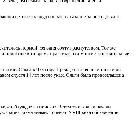
е Х века). Весомый вклад в развращение внесли
яющих, что есть блуд и какое наказание за него должно
считалось нормой, сегодня сочтут распутством. Тот же
, и подобное в то время практиковали многие состоятельные
нягиня Ольга в 953 году. Прежде потеря невинности до
авом спустя 14 лет после указа Ольги была провозглашена
мужа, блуждает в поисках. Затем этот ярлык начали
ю связь с мужчинами. Только с XVIII века обозначение