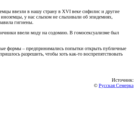
емцы ввезли в нашу страну в XVI веке сифилис и другие
) иноземцы, у нас слыхом не слыхивали об эпидемиях,
равила гигиены.
причники ввели моду на содомию. В гомосексуализме был
анные формы – предпринимались попытки открыть публичные
пришлось разрешить, чтобы хоть как-то воспрепятствовать
Источник:
©
Русская Семерка