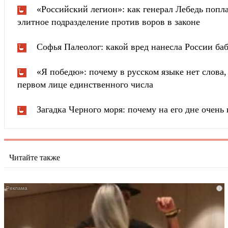
«Российский легион»: как генерал Лебедь попла
элитное подразделение против воров в законе
Софья Палеолог: какой вред нанесла России ба
«Я победю»: почему в русском языке нет слова
первом лице единственного числа
Загадка Черного моря: почему на его дне очень 
Читайте также
i