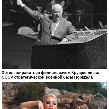
Хотел понравиться финнам: зачем Хрущев лишил
СССР стратегической военной базы Порккала
i