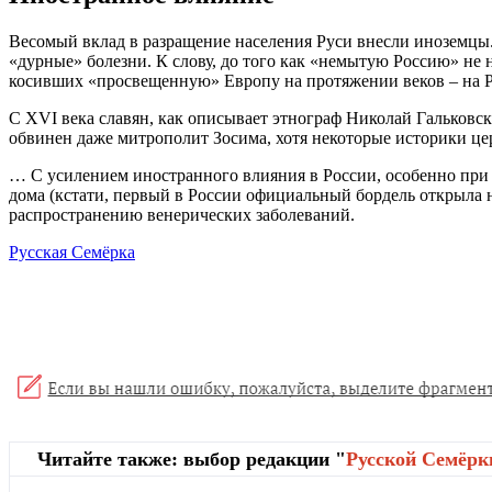
Весомый вклад в разращение населения Руси внесли иноземцы.
«дурные» болезни. К слову, до того как «немытую Россию» не 
косивших «просвещенную» Европу на протяжении веков – на Р
С XVI века славян, как описывает этнограф Николай Гальковс
обвинен даже митрополит Зосима, хотя некоторые историки це
… С усилением иностранного влияния в России, особенно при
дома (кстати, первый в России официальный бордель открыла н
распространению венерических заболеваний.
Русская Семёрка
Читайте также: выбор редакции "
Русской Cемёрк