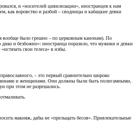
ировался, и «носителей цивилизации», иностранцев к нам
ем, как воровство и разбой – сводницы и кабацкие девки
ься вообще было грешно – по церковным канонам). По
в дико и безбожно»: иностранца поразило, что мужики и девки
«истязать свои телеса» в избы.
 православного, – это первый сравнительно широко
ужчинами и женщинами. Они должны были быть полигамными,
уи при этом не разрешались.
 отмаливать.
носить макияж, дабы не «прельщать бесов». Привлекательные