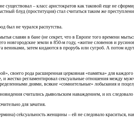
не существовал – класс аристократов как таковой еще не сформ
ыстный блуд (проституция) стал считаться таким же преступлени
од был не чурался распутства.
ытья славян в бане (не секрет, что в Европе того времени мыт
го новгородские земли в 850-м году, «житие словенов и русино
а вениками, затем кидаются в прорубь или сугроб. А потом идут 
й», своего рода расширенная церковная «памятка» для каждого
ле, и жестко регламентировал сексуальные отношения между м
пределенными днями, всякие «сомнительные» лобызания и поцел
сновидения считались дьявольским наваждением, и их следовало
чительно для зачатия.
рмина) cekcуальность женщины – ей не следовало краситься, на