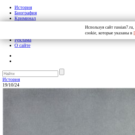
История
Биография
Криминал
СССР
Используя сайт russian7.r
Тайны
cookie, которые указаны в
Рекомендации
Реклама
О сайте
История
19/10/24