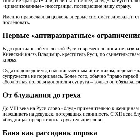
Понятие «разврат» или, если быть точнее, «блуд» на Руси стал
«цивилизованные» иностранцы, посещающие нашу страну.
Именно православная церковь впервые систематизировала и стр
последовать.
Первые «антиразвратные» ограничени
В дохристианской языческой Руси современное понятие разврат
Киевский князь Владимир, креститель Руси, по свидетельствам
князья.
Судя по дошедшим до нас письменным источникам, первый «нал
супружества не порицалась. Более того, обычно "право первой
абсолютная половая монополия супруга – только он обязывался
От блуждания до греха
До VIII века на Руси слово «блуд» применительно к женщинам 
навешивать на девушек, потерявших невинность. С XII века бл
«блудница» превратилось в ругательное слово.
Баня как рассадник порока