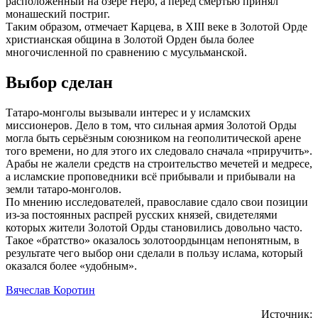
расположенный на озере Неро, а перед смертью принял
монашеский постриг.
Таким образом, отмечает Карцева, в XIII веке в Золотой Орде
христианская община в Золотой Орден была более
многочисленной по сравнению с мусульманской.
Выбор сделан
Татаро-монголы вызывали интерес и у исламских
миссионеров. Дело в том, что сильная армия Золотой Орды
могла быть серьёзным союзником на геополитической арене
того времени, но для этого их следовало сначала «приручить».
Арабы не жалели средств на строительство мечетей и медресе,
а исламские проповедники всё прибывали и прибывали на
земли татаро-монголов.
По мнению исследователей, православие сдало свои позиции
из-за постоянных распрей русских князей, свидетелями
которых жители Золотой Орды становились довольно часто.
Такое «братство» оказалось золотоордынцам непонятным, в
результате чего выбор они сделали в пользу ислама, который
оказался более «удобным».
Вячеслав Коротин
Источник: