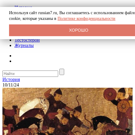
История
Биография
Используя сайт russian7.ru, Вы соглашаетесь с использованием файл
Криминал
cookie, которые указаны в
Политике конфиденциальности
Реклама на сайте
О сайте
ХОРОШО
Рекомендательные статьи
Тестостерон
Журналы
История
10/11/24