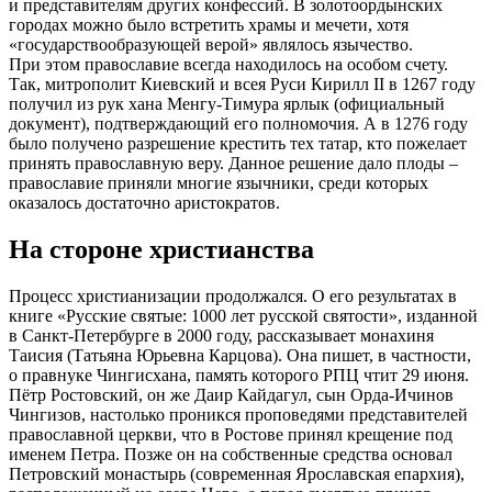
и представителям других конфессий. В золотоордынских
городах можно было встретить храмы и мечети, хотя
«государствообразующей верой» являлось язычество.
При этом православие всегда находилось на особом счету.
Так, митрополит Киевский и всея Руси Кирилл II в 1267 году
получил из рук хана Менгу-Тимура ярлык (официальный
документ), подтверждающий его полномочия. А в 1276 году
было получено разрешение крестить тех татар, кто пожелает
принять православную веру. Данное решение дало плоды –
православие приняли многие язычники, среди которых
оказалось достаточно аристократов.
На стороне христианства
Процесс христианизации продолжался. О его результатах в
книге «Русские святые: 1000 лет русской святости», изданной
в Санкт-Петербурге в 2000 году, рассказывает монахиня
Таисия (Татьяна Юрьевна Карцова). Она пишет, в частности,
о правнуке Чингисхана, память которого РПЦ чтит 29 июня.
Пётр Ростовский, он же Даир Кайдагул, сын Орда-Ичинов
Чингизов, настолько проникся проповедями представителей
православной церкви, что в Ростове принял крещение под
именем Петра. Позже он на собственные средства основал
Петровский монастырь (современная Ярославская епархия),