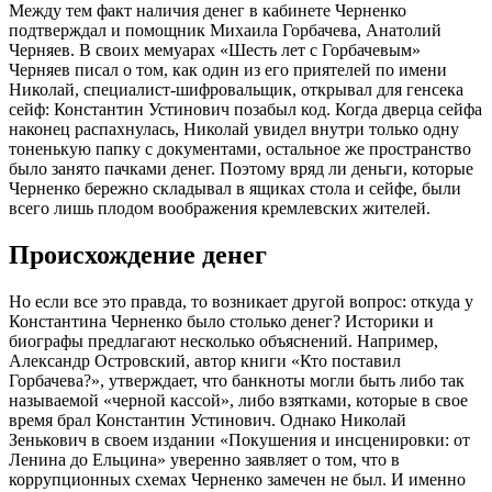
Между тем факт наличия денег в кабинете Черненко
подтверждал и помощник Михаила Горбачева, Анатолий
Черняев. В своих мемуарах «Шесть лет с Горбачевым»
Черняев писал о том, как один из его приятелей по имени
Николай, специалист-шифровальщик, открывал для генсека
сейф: Константин Устинович позабыл код. Когда дверца сейфа
наконец распахнулась, Николай увидел внутри только одну
тоненькую папку с документами, остальное же пространство
было занято пачками денег. Поэтому вряд ли деньги, которые
Черненко бережно складывал в ящиках стола и сейфе, были
всего лишь плодом воображения кремлевских жителей.
Происхождение денег
Но если все это правда, то возникает другой вопрос: откуда у
Константина Черненко было столько денег? Историки и
биографы предлагают несколько объяснений. Например,
Александр Островский, автор книги «Кто поставил
Горбачева?», утверждает, что банкноты могли быть либо так
называемой «черной кассой», либо взятками, которые в свое
время брал Константин Устинович. Однако Николай
Зенькович в своем издании «Покушения и инсценировки: от
Ленина до Ельцина» уверенно заявляет о том, что в
коррупционных схемах Черненко замечен не был. И именно