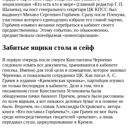
энциклопедии «Кто есть кто в мире» (главный редактор Г. П.
Шалаева), на пост генерального секретаря ЦК КПСС был
выдвинут Михаил Сергеевич Горбачев. Сразу после Пленума,
участники которого единодушно избрали его главой партии,
Горбачев изъявил желание перебраться в кабинет своего
предшественника. Этому событию, по обыкновению,
предшествовала своеобразная «инвентаризация».
Забитые ящики стола и сейф
В первую очередь после смерти Константина Черненко
следовало изъять все документы, хранившиеся в кабинете
генсека. Именно для этой цели в помещение, которое занимал
Черненко, и пожаловали сотрудники ЦК. Как писал А. С.
Грачев в издании «Кремлевская хроника», партийцев изумил
не только беспорядок в кабинете. Дело в том, что в
письменном столе Константина Устиновича были
обнаружены пачки банкнот. Причем, деньги были рассованы
по всем ящикам, а вот никаких деловых бумаг и в помине не
было. Впрочем, по словам Александра Островского, автора
книги «Кто поставил Горбачева?», сам Грачев не мог быть
среди непосредственных свидетелей «ревизии», а лишь
передавал слухи, циркулировавшие в Кремле.