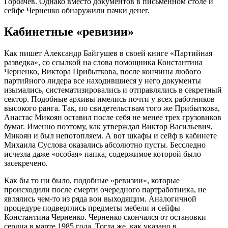
Горбачев. Однако вместо документов в письменном столе и
сейфе Черненко обнаружили пачки денег.
Кабинетные «ревизии»
Как пишет Александр Байгушев в своей книге «Партийная
разведка», со ссылкой на слова помощника Константина
Черненко, Виктора Прибыткова, после кончины любого
партийного лидера все находившиеся у него документы
изымались, систематизировались и отправлялись в секретный
сектор. Подобные архивы имелись почти у всех работников
высокого ранга. Так, по свидетельствам того же Прибыткова,
Анастас Микоян оставил после себя не менее трех грузовиков
бумаг. Именно поэтому, как утверждал Виктор Васильевич,
Микоян и был непотопляем. А вот шкафы и сейф в кабинете
Михаила Суслова оказались абсолютно пусты. Бесследно
исчезла даже «особая» папка, содержимое которой было
засекречено.
Как бы то ни было, подобные «ревизии», которые
происходили после смерти очередного партработника, не
являлись чем-то из ряда вон выходящим. Аналогичной
процедуре подверглись предметы мебели и сейфы
Константина Черненко. Черненко скончался от остановки
сердца в марте 1985 года. Тогда же, как указано в