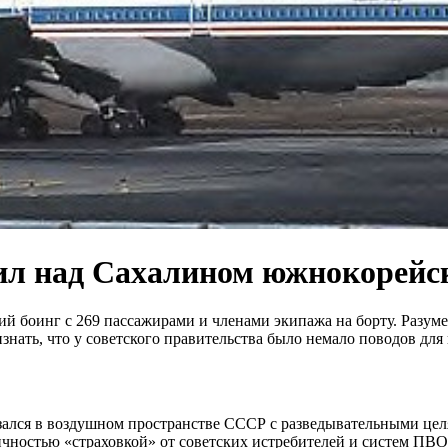
ил над Сахалином южнокорейс
 боинг с 269 пассажирами и членами экипажа на борту. Разумеет
нать, что у советского правительства было немало поводов для
лся в воздушном пространстве СССР с разведывательными целям
чностью «страховкой» от советских истребителей и систем ПВО