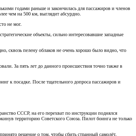
ькими годами раньше и закончилась для пассажиров и членов
лее чем на 500 км, выглядит абсурдно.
то не мог.
е стратегические объекты, сильно интересовавшие западные
но, сквозь пелену облаков не очень хорошо было видно, что
вали. За пять лет до данного происшествия точно также в
оинг к посадке. После тщательного допроса пассажиров и
странство СССР, на его перехват по инструкции поднялся
покинув территорию Советского Союза. Пилот боинга не только
принято решение о том, чтобы сбить странный самолёт.