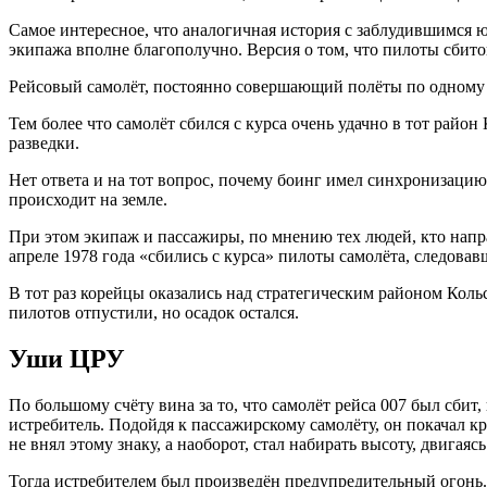
Самое интересное, что аналогичная история с заблудившимся 
экипажа вполне благополучно. Версия о том, что пилоты сбито
Рейсовый самолёт, постоянно совершающий полёты по одному 
Тем более что самолёт сбился с курса очень удачно в тот рай
разведки.
Нет ответа и на тот вопрос, почему боинг имел синхронизацию
происходит на земле.
При этом экипаж и пассажиры, по мнению тех людей, кто напра
апреле 1978 года «сбились с курса» пилоты самолёта, следова
В тот раз корейцы оказались над стратегическим районом Коль
пилотов отпустили, но осадок остался.
Уши ЦРУ
По большому счёту вина за то, что самолёт рейса 007 был сбит
истребитель. Подойдя к пассажирскому самолёту, он покачал к
не внял этому знаку, а наоборот, стал набирать высоту, двигаяс
Тогда истребителем был произведён предупредительный огонь. 