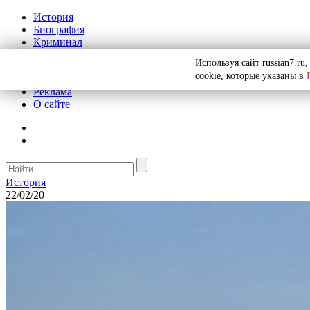
История
Биография
Криминал
СССР
Используя сайт russian7.r
Тайны
cookie, которые указаны в
Рекомендации
Реклама
О сайте
История
22/02/20