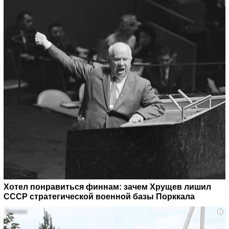
Хотел понравиться финнам: зачем Хрущев лишил
СССР стратегической военной базы Порккала
i