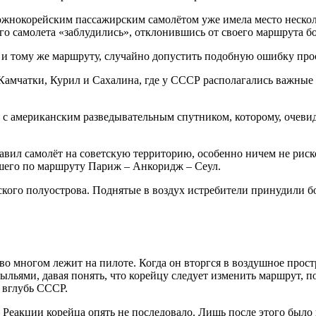
южнокорейским пассажирским самолётом уже имела место нескол
го самолета «заблудились», отклонившись от своего маршрута бо
и тому же маршруту, случайно допустить подобную ошибку прос
он Камчатки, Курил и Сахалина, где у СССР располагались важны
 с американским разведывательным спутником, которому, очевид
вил самолёт на советскую территорию, особенно ничем не риско
вшего по маршруту Париж – Анкоридж – Сеул.
ского полуострова. Поднятые в воздух истребители принудили б
, во многом лежит на пилоте. Когда он вторгся в воздушное про
рыльями, давая понять, что корейцу следует изменить маршрут, 
ь вглубь СССР.
Реакции корейца опять не последовало. Лишь после этого было 