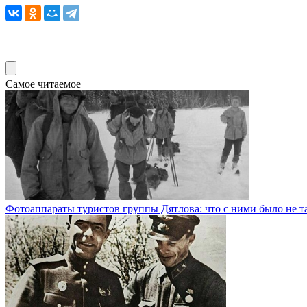
Самое читаемое
Фотоаппараты туристов группы Дятлова: что с ними было не т