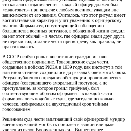
это касалось отдания чести – каждый офицер должен был
«салютовать» при встрече с любым военнослужащим вне
зависимости от его звания. Считалось, что этот ритуал имеет
воспитательный характер и учит уважению к офицерскому
званию. Формализм, сопутствующий соблюдению
большинства военных ритуалов, в обыденной жизни сводил
на нет этот обычай – в частях, где офицеры знали друг друга
не первый год, отдание чести при встрече, как правило, не
практиковалось.
В СССР особую роль в воспитании граждан играло
общественное порицание. Товарищеские суды чести,
созданные в войсках РККА в 1939 году, как институт в той
или иной степени сохранились до развала Советского Союза.
Ритуал публичного предания обструкции провинившегося
офицера (совершившего аморальный поступок, а не
преступление, за которое грозил трибунал), был
соответствующим образом оформлен – в каждой части
формировались подобные суды, где заседали несколько
человек, избираемых на двухгодичный срок тайным
голосованием.
Решением суда чести запятнавший свой офицерский мундир
военнослужащий мог быть понижен в звании или даже
уволен из рядов Вооруженных сил. Вышестоящее