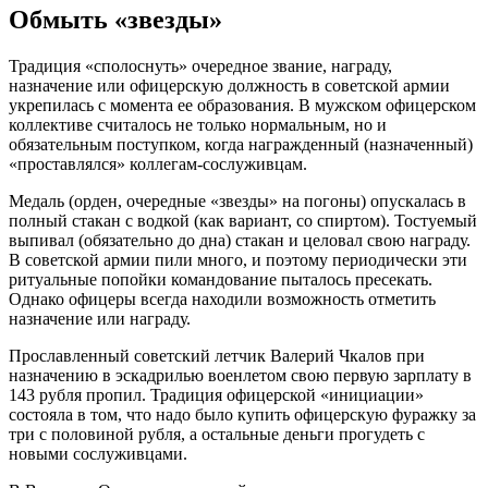
Обмыть «звезды»
Традиция «сполоснуть» очередное звание, награду,
назначение или офицерскую должность в советской армии
укрепилась с момента ее образования. В мужском офицерском
коллективе считалось не только нормальным, но и
обязательным поступком, когда награжденный (назначенный)
«проставлялся» коллегам-сослуживцам.
Медаль (орден, очередные «звезды» на погоны) опускалась в
полный стакан с водкой (как вариант, со спиртом). Тостуемый
выпивал (обязательно до дна) стакан и целовал свою награду.
В советской армии пили много, и поэтому периодически эти
ритуальные попойки командование пыталось пресекать.
Однако офицеры всегда находили возможность отметить
назначение или награду.
Прославленный советский летчик Валерий Чкалов при
назначению в эскадрилью военлетом свою первую зарплату в
143 рубля пропил. Традиция офицерской «инициации»
состояла в том, что надо было купить офицерскую фуражку за
три с половиной рубля, а остальные деньги прогудеть с
новыми сослуживцами.