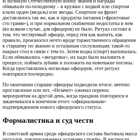
В Великую Отечественную войну звания и награды
обмывали по-походному – в кружки с водкой или спиртом
клали орден (медаль) или звезды. Спиртное на фронт
доставлялось так же, как и продукты питания («фронтовые
сто грамм»), и при нормальном снабжении недостатка в нем
(во всяком случае, для офицеров) не было. Ритуал состоял в
том, что чествуемый офицер, перед тем как выпить, как
правило, произносил нечто вроде торжественного обращения
к старшему по званию и остальным сослуживцам: такой-то
накрыл стол в связи с тем-то. Затем водка (спирт) выпивалась.
Если обмывались «звездочки», их надо было выловить в
процессе, поймать зубами и положить на новенькие погоны.
Когда проставлялись несколько офицеров, этот ритуал
повторялся поочередно.
По окончании старшие офицеры подводили итоги: зачтено
проставление или нет. «Незачет» означал перенос
мероприятия на другой день, когда праздник повторялся и
заканчивался в конечном итоге «официальным»
подтверждением нового офицерского статуса.
Формалистика и суд чести
В советской армии среди офицерского состава бытовала масса
ритуалов, предписываемых уставами службы. В частности,