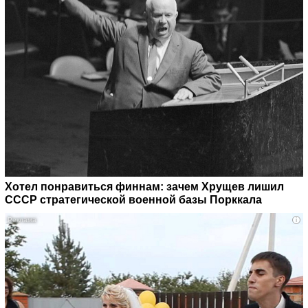
Хотел понравиться финнам: зачем Хрущев лишил
СССР стратегической военной базы Порккала
i