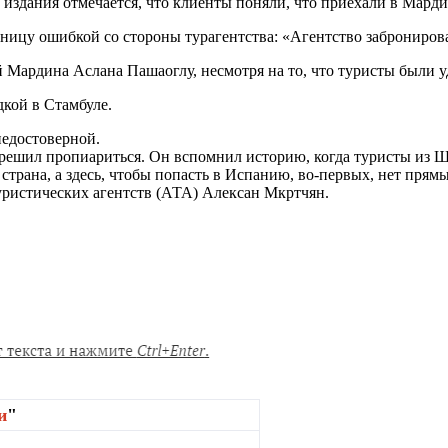
 издания отмечается, что клиенты поняли, что приехали в Марди
аницу ошибкой со стороны турагентства: «Агентство заброниров
Мардина Аслана Пашаоглу, несмотря на то, что туристы были у
дкой в Стамбуле.
недостоверной.
решил пропиариться. Он вспомнил историю, когда туристы из Ш
трана, а здесь, чтобы попасть в Испанию, во-первых, нет прямых
уристических агентств (АТА) Алексан Мкртчян.
и
"