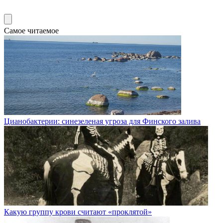
Самое читаемое
Цианобактерии: синезеленая угроза для Финского залива
Какую группу крови считают «проклятой»