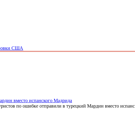
ировки США
Мардин вместо испанского Мадрида
х туристов по ошибке отправили в турецкий Мардин вместо испан