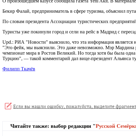
О произошедшем казусе сообщила газета Yeni Akit. В материале
Бекир Фалай, предприниматель в сфере туризма, объяснил пут
По словам президента Ассоциации туристических предприятий 
Туристы уже покинули город и сели на рейс в Мадрид с переса
Upd.: РИА "Новости" выяснило, что эта информация является 
"Это фейк, мы выяснили. Это даже невозможно. Мэр Мардина 
чемпионат мира в Ростов Великий. Но тогда хотя бы была одна с
Турцию", — такой комментарий дал вице-президент Альянса т
Филипп Ткачёв
Читайте также: выбор редакции "
Русской Cемёрк