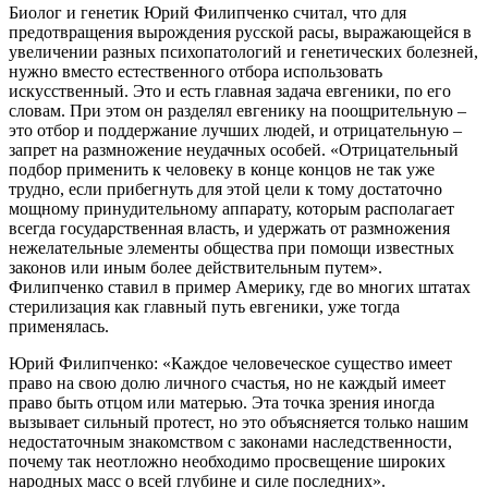
Биолог и генетик Юрий Филипченко считал, что для
предотвращения вырождения русской расы, выражающейся в
увеличении разных психопатологий и генетических болезней,
нужно вместо естественного отбора использовать
искусственный. Это и есть главная задача евгеники, по его
словам. При этом он разделял евгенику на поощрительную –
это отбор и поддержание лучших людей, и отрицательную –
запрет на размножение неудачных особей. «Отрицательный
подбор применить к человеку в конце концов не так уже
трудно, если прибегнуть для этой цели к тому достаточно
мощному принудительному аппарату, которым располагает
всегда государственная власть, и удержать от размножения
нежелательные элементы общества при помощи известных
законов или иным более действительным путем».
Филипченко ставил в пример Америку, где во многих штатах
стерилизация как главный путь евгеники, уже тогда
применялась.
Юрий Филипченко: «Каждое человеческое существо имеет
право на свою долю личного счастья, но не каждый имеет
право быть отцом или матерью. Эта точка зрения иногда
вызывает сильный протест, но это объясняется только нашим
недостаточным знакомством с законами наследственности,
почему так неотложно необходимо просвещение широких
народных масс о всей глубине и силе последних».