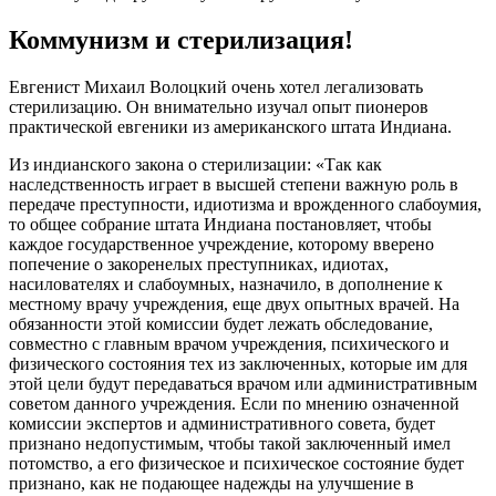
Коммунизм и стерилизация!
Евгенист Михаил Волоцкий очень хотел легализовать
стерилизацию. Он внимательно изучал опыт пионеров
практической евгеники из американского штата Индиана.
Из индианского закона о стерилизации: «Так как
наследственность играет в высшей степени важную роль в
передаче преступности, идиотизма и врожденного слабоумия,
то общее собрание штата Индиана постановляет, чтобы
каждое государственное учреждение, которому вверено
попечение о закоренелых преступниках, идиотах,
насилователях и слабоумных, назначило, в дополнение к
местному врачу учреждения, еще двух опытных врачей. На
обязанности этой комиссии будет лежать обследование,
совместно с главным врачом учреждения, психического и
физического состояния тех из заключенных, которые им для
этой цели будут передаваться врачом или административным
советом данного учреждения. Если по мнению означенной
комиссии экспертов и административного совета, будет
признано недопустимым, чтобы такой заключенный имел
потомство, а его физическое и психическое состояние будет
признано, как не подающее надежды на улучшение в