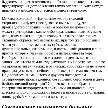
будущем, то врачам вменяется в обязанность совершить для
предотвращения деторождения такую операцию, какая будет
признана наиболее безопасной и действительной».
Михаил Волоцкой: «При оценке метода половой
стерилизации будем прежде всего иметь в виду, что
производство операций никоим образом не должно и не
может преследовать какие-либо карательные цели. В самом
деле, кому может придти в голову за что-то карать таким
странным образом тех несчастных, при том же по большей
части уголовно-невменяемых субъектов, как
душевнобольные, слабоумные, идиоты, имбециллики и т. п.,
против которых главным образом направлена эта мера.
Наоборот, естественно, что мы должны делать все от нас
зависящее, чтобы чем-нибудь улучшить их положение, но в то
же время из евгенических и этических соображений не имеем
права допускать дальнейшего произведения ими потомства.
Не достигаем ли мы и того и другого посредством
своевременно произведенной совершенно безопасной и даже
безболезненной операции? Однако все эти соображения
совершенно игнорируются критиками индианской идеи,
которые упорно продолжают видеть в производстве операций
лишь грубый «акт жестокого возмездия».
Сокращение психически больных