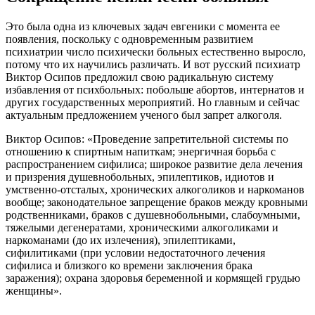
Это была одна из ключевых задач евгеники с момента ее
появления, поскольку с одновременным развитием
психиатрии число психически больных естественно выросло,
потому что их научились различать. И вот русский психиатр
Виктор Осипов предложил свою радикальную систему
избавления от психбольных: побольше абортов, интернатов и
других государственных мероприятий. Но главным и сейчас
актуальным предложением ученого был запрет алкоголя.
Виктор Осипов: «Проведение запретительной системы по
отношению к спиртным напиткам; энергичная борьба с
распространением сифилиса; широкое развитие дела лечения
и призрения душевнобольных, эпилептиков, идиотов и
умственно-отсталых, хронических алкоголиков и наркоманов
вообще; законодательное запрещение браков между кровными
родственниками, браков с душевнобольными, слабоумными,
тяжелыми дегенератами, хроническими алкоголиками и
наркоманами (до их излечения), эпилептиками,
сифилитиками (при условии недостаточного лечения
сифилиса и близкого ко времени заключения брака
заражения); охрана здоровья беременной и кормящей грудью
женщины».