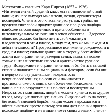
Математик – евгенист Карл Пирсон (1857 – 1936):
«Интеллигентный средний класс есть позвоночный столб
нации; из него выходят мыслители, вожди, организаторы
последней. Члены этого класса не растут, как грибы, но
представляют собой продукт длинного процесса подбора
наиболее высоко одаренных и приспособленных в
интеллектуальном отношении членов общества… Здоровое
общество должно бы было иметь свой максимум
плодовитости в этом классе, между тем, что же мы находим в
действительности? Прогрессивное понижение рождаемости в
среднем классе; сильное движение в сторону бессемейной
жизни или ограничение размеров семьи, захватывающее
только интеллигентные классы и аристократию ручного
труда! Воздержание и ограничение могли бы быть в высшей
степени положительным социальным фактором, если бы они
в первую голову уменьшали плодовитость
неприспособленных; но если они начинаются с
противоположного конца, они более чем бесполезны, они
национально разрушительны по своим последствиям.
Недостаток талантливых людей в момент кризиса есть худшее
из зол, могущих постигнуть нацию. Сидя спокойно на месте,
без всякой внешней борьбы, нация может вырождаться и
обессиливаться просто потому, что она дает полный простор
половому подбору и не культивирует своих лучших членов».