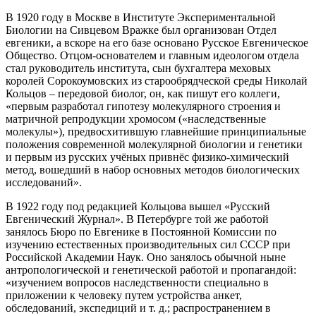
В 1920 году в Москве в Институте Экспериментальной
Биологии на Сивцевом Вражке был организован Отдел
евгеники, а вскоре на его базе основано Русское Евгеническое
Общество. Отцом-основателем и главным идеологом отдела
стал руководитель института, сын бухгалтера меховых
королей Сорокоумовских из старообрядческой среды Николай
Кольцов – передовой биолог, он, как пишут его коллеги,
«первым разработал гипотезу молекулярного строения и
матричной репродукции хромосом («наследственные
молекулы»), предвосхитившую главнейшие принципиальные
положения современной молекулярной биологии и генетики
и первым из русских учёных привнёс физико-химический
метод, вошедший в набор основных методов биологических
исследований».
В 1922 году под редакцией Кольцова вышел «Русский
Евгенический Журнал». В Петербурге той же работой
занялось Бюро по Евгенике в Постоянной Комиссии по
изучению естественных производительных сил СССР при
Российской Академии Наук. Оно занялось обычной ныне
антропологической и генетической работой и пропагандой:
«изучением вопросов наследственности специально в
приложении к человеку путем устройства анкет,
обследований, экспедиций и т. д.; распространением в