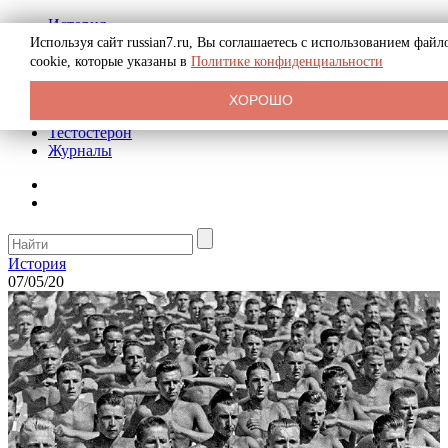
История
Биография
Используя сайт russian7.ru, Вы соглашаетесь с использованием файл
Криминал
cookie, которые указаны в
Политике конфиденциальности
Реклама на сайте
О сайте
ХОРОШО
Рекомендательные статьи
Тестостерон
Журналы
История
07/05/20