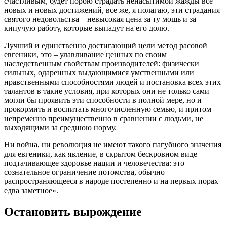
счастливым, будет порою страдать ненасытимой жажды все
новых и новых достижений, все же, я полагаю, эти страдания
святого недовольства – невысокая цена за ту мощь и за
кипучую работу, которые выпадут на его долю.
Лучший и единственно достигающий цели метод расовой
евгеники, это – улавливание ценных по своим
наследственным свойствам производителей: физически
сильных, одаренных выдающимися умственными или
нравственными способностями людей и постановка всех этих
талантов в такие условия, при которых они не только сами
могли бы проявить эти способности в полной мере, но и
прокормить и воспитать многочисленную семью, и притом
непременно преимущественно в сравнении с людьми, не
выходящими за среднюю норму.
Ни война, ни революция не имеют такого пагубного значения
для евгеники, как явление, в скрытом бескровном виде
подтачивающее здоровье нации и человечества: это –
сознательное ограничение потомства, обычно
распространяющееся в народе постепенно и на первых порах
едва заметное».
Остановить вырождение