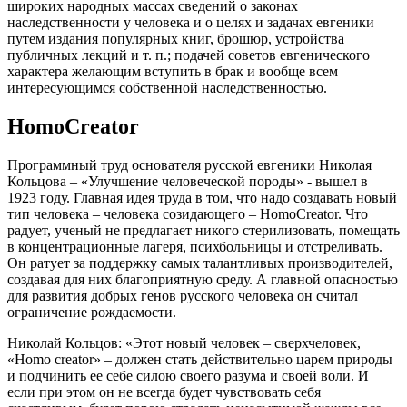
широких народных массах сведений о законах
наследственности у человека и о целях и задачах евгеники
путем издания популярных книг, брошюр, устройства
публичных лекций и т. п.; подачей советов евгенического
характера желающим вступить в брак и вообще всем
интересующимся собственной наследственностью.
HomoCreator
Программный труд основателя русской евгеники Николая
Кольцова – «Улучшение человеческой породы» - вышел в
1923 году. Главная идея труда в том, что надо создавать новый
тип человека – человека созидающего – HomoCreator. Что
радует, ученый не предлагает никого стерилизовать, помещать
в концентрационные лагеря, психбольницы и отстреливать.
Он ратует за поддержку самых талантливых производителей,
создавая для них благоприятную среду. А главной опасностью
для развития добрых генов русского человека он считал
ограничение рождаемости.
Николай Кольцов: «Этот новый человек – сверхчеловек,
«Homo creator» – должен стать действительно царем природы
и подчинить ее себе силою своего разума и своей воли. И
если при этом он не всегда будет чувствовать себя