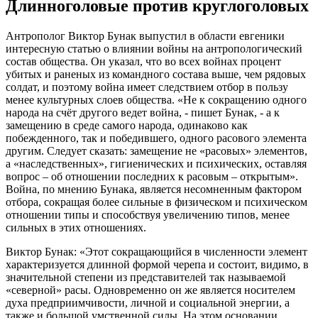
Длинноголовые против круглоголовых
Антрополог Виктор Бунак выпустил в области евгеники
интересную статью о влиянии войны на антропологический
состав общества. Он указал, что во всех войнах процент
убитых и раненых из командного состава выше, чем рядовых
солдат, и поэтому война имеет следствием отбор в пользу
менее культурных слоев общества. «Не к сокращению одного
народа на счёт другого ведет война, - пишет Бунак, - а к
замещению в среде самого народа, одинаково как
побежденного, так и победившего, одного расового элемента
другим. Следует сказать: замещение не «расовых» элементов,
а «наследственных», гигиенических и психических, оставляя
вопрос – об отношении последних к расовым – открытым».
Война, по мнению Бунака, является несомненным фактором
отбора, сокращая более сильные в физическом и психическом
отношении типы и способствуя увеличению типов, менее
сильных в этих отношениях.
Виктор Бунак: «Этот сокращающийся в численности элемент
характеризуется длинной формой черепа и состоит, видимо, в
значительной степени из представителей так называемой
«северной» расы. Одновременно он же является носителем
духа предприимчивости, личной и социальной энергии, а
также и большой умственной силы. На этом основании