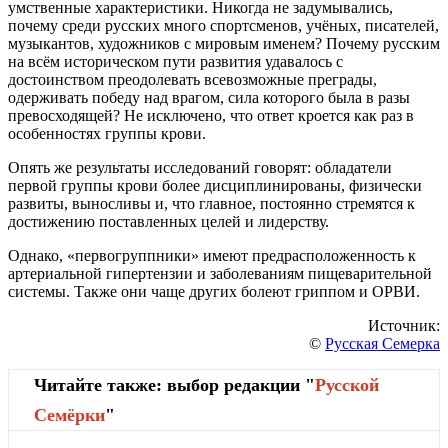
умственные характеристики. Никогда не задумывались,
почему среди русских много спортсменов, учёных, писателей,
музыкантов, художников с мировым именем? Почему русским
на всём историческом пути развития удавалось с
достоинством преодолевать всевозможные преграды,
одерживать победу над врагом, сила которого была в разы
превосходящей? Не исключено, что ответ кроется как раз в
особенностях группы крови.
Опять же результаты исследований говорят: обладатели
первой группы крови более дисциплинированы, физически
развиты, выносливы и, что главное, постоянно стремятся к
достижению поставленных целей и лидерству.
Однако, «первогруппники» имеют предрасположенность к
артериальной гипертензии и заболеваниям пищеварительной
системы. Также они чаще других болеют гриппом и ОРВИ.
Источник:
©
Русская Семерка
Читайте также: выбор редакции "
Русской
Cемёрки
"