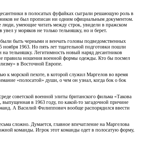
 десантники в полосатых фуфайках сыграли решающую роль в
антников не был прописан ни одним официальным документом.
 люди, умеющие читать между строк, увидели в пражском
вел у моряков не только тельняшку, но и берет.
ны были быть черными и венчать головы подведомственных
оября 1963. Но пять лет тщательной подготовки пошли
 ни на тельняшку. Легитимность новый наряд десантников
ые правила ношения военной формы одежды. Кто бы посмел
ализму» в Восточной Европе.
ю к морской пехоте, в которой служил Маргелов во время
мание «полосатой» души, о чем он узнал, когда бок о бок
в среде советской военной элиты британского фильма «Такова
а, выпущенная в 1963 году, по какой-то загадочной причине
оманд. А Василий Филиппович вообще распорядился ввести
есьма сложно. Думается, главное впечатление на Маргелова
жной команды. Игрок этот команды одет в полосатую форму,