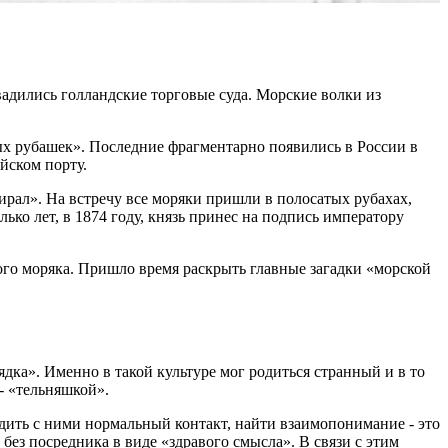
вадились голландские торговые суда. Морские волки из
ых рубашек». Последние фрагментарно появились в России в
йском порту.
ирал». На встречу все моряки пришли в полосатых рубахах,
ко лет, в 1874 году, князь принес на подпись императору
го моряка. Пришло время раскрыть главные загадки «морской
дка». Именно в такой культуре мог родиться странный и в то
 - «тельняшкой».
дить с ними нормальный контакт, найти взаимопонимание - это
без посредника в виде «здравого смысла». В связи с этим