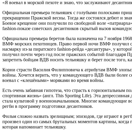
«Я воевал в морской пехоте и знаю, что заслуживают десантник
Официальная премьера тельняшек с голубыми полосками пришл
прекращении Пражской весны. Тогда же состоялся дебют и зна
Боевое крещение они получили по свободной воле «патриарха
fashion-показе советских десантников скрытый вызов команду
Официальна премьера беретов была назначена на 7 ноября 196
ВМФ морских пехотинцев. Право первой ночи ВМФ получил сп
насмарку из-за пиратского fashion-рейда «десантуры», у котор
получил почти через год после пражских событий благодаря 
запретить бойцам ВДВ носить тельняшку и берет после того, 
Корни страсти Василия Филипповича к атрибутам ВМФ злопыха
войны. Хочется верить, что у командующего ВДВ были более се
воевал с «клешёными» моряками во время войны.
Есть очень забавная гипотеза, что страсть к горизонтальным п
спортивная жизнь» (англ. This Sporting Life). Эта депрессивна
стала культовой у военноначальников. Многие командующие 
регби в программу подготовки десантников.
Фильм сложно назвать зрелищным; эпизодов, где играют в регб
произвел один из самых брутальных моментов картины, когда
которая напоминает тельняшку.