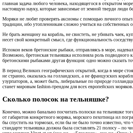
главная задача любого человека, находящегося в открытом море
настоящую науку, которые зависимые от земной тверди люди 
Моряки не любят проверять аксиомы с помощью личного опыта.
традиции, ибо утопленникам сложно учиться на собственных 
Не брать женщину на корабль, не свистеть, не убивать чаек, куп
несет свой конкретный смысл, где функциональность соседств
Испокон веков бретонские рыбаки, отправляясь в море, надевал
Возможно, бретонская тельняшка исполняла роль подводного 
бретонскими рыбаками другая функция: одно можно сказать точ
В период Великих географических открытий, когда в мире сто
не странно, оказалась на голландских, а не французских кораб
узурпаторов, а, может быть, либеральные по природе голланд
станет мировым fashion-трендом для всех европейских моряков
Сколько полосок на тельняшке?
Конечно, можно банально посчитать полоски на тельняшке того 
от габаритов конкретного моряка, морского пехотинца ил погр
бы спустить на тормозах, если бы не было точно известно, что
стандарте тельняшка должна была составлять 21 полосу – по чи