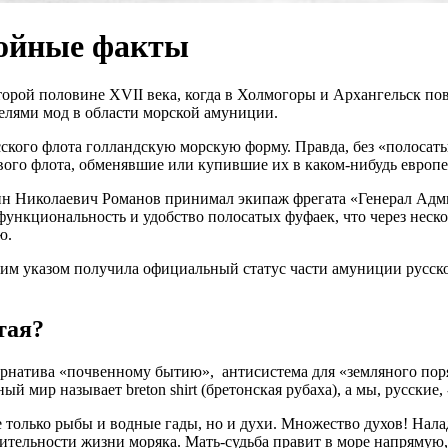
бойные факты
второй половине XVII века, когда в Холмогоры и Архангельск по
елями мод в области морской амуниции.
сского флота голландскую морскую форму. Правда, без «полосат
вого флота, обменявшие или купившие их в каком-нибудь европе
нтин Николаевич Романов принимал экипаж фрегата «Генерал Адм
нкциональность и удобство полосатых фуфаек, что через несколь
ю.
им указом получила официальный статус части амуниции русско
тая?
ернатива «почвенному бытию», антисистема для «земляного поря
й мир называет breton shirt (бретонская рубаха), а мы, русские,
е только рыбы и водные гады, но и духи. Множество духов! Нала
ительности жизни моряка. Мать-судьба правит в море напрямую, 