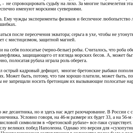
, - не спровоцировать судьбу на лихо. За многие тысячелетия эт
беспечно именуют морскими суевериями.
 Ему чужды эксперименты физиков и беспечное любопытство лири
ошибках.
аться после пересечения экватора; серьга в ухе, чтобы не утонут
ует с мистицизмом, защитной магией.
и на себя полосатые (черно-белые) робы. Считалось, что роба об
камуфляжа, защищающего от взгляда морских бесов. А, может б
но, полосатая рубаха играла роль оберега.
ял острый кадровый дефицит, многие бретонские рыбаки пополн
лях. Может быть, потому, что там хорошо платили, может быть, 
цы не запрещали носить бретонцам их вызывающие полосатые наря
.
же десантника, но и здесь нас ждет разочарование. В России с 
аничника. Условно говоря, на 46-м размере их будет 33, а на 5
 числовой символизм в «бретонской рубахе» все-таки существует
слу великих побед Наполеона. Однако это версия для «сухопутны