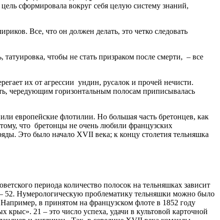
а цель сформировала вокруг себя целую систему знаний,
ков. Все, что он должен делать, это четко следовать
ь, татуировка, чтобы не стать призраком после смерти, – все
ерегает их от агрессии ундин, русалок и прочей нечисти.
ыть, чередующим горизонтальным полосам приписывалась
или европейские флотилии. Но большая часть бретонцев, как
потому, что бретонцы не очень любили французских
ды. Это было начало XVII века; к концу столетия тельняшка
советского периода количество полосок на тельняшках зависит
6-м – 52. Нумерологическую проблематику тельняшки можно было
. Например, в принятом на французском флоте в 1852 году
х крыс». 21 – это число успеха, удачи в культовой карточной