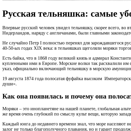
Русская тельняшка: самые у
Впервые русский человек увидел тельняшку, скорее всего, во 
Нидерландов, наряду с англичанами, были главными законодат
Не случайно Петр I полностью перенял для зарождавшегося ру
40-50-ых годах XIX века: в тельняшках щеголяли моряки торго
Есть байка, что в 1868 году великий князь и адмирал Конста
купленными ими в Европе. Морские волки так расхвалили им фу
указ, официально включающий тельняшку в морскую амуници
19 августа 1874 года полосатая фуфайка высоким Императорск
души».
Как она появилась и почему она полоса
Моряки – это инопланетяне на нашей планете, глобальная альт
же время очень глубокий по смыслу культ вещи, которую западны
Каждый юнга до недавнего времени знал, что море населяют н
залог не только благополучного плавания, но и гарант продолж