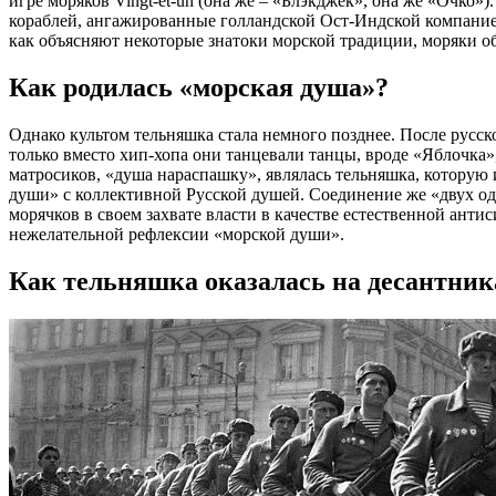
игре моряков Vingt-et-un (она же – «Блэкджек», она же «Очко»
кораблей, ангажированные голландской Ост-Индской компанией
как объясняют некоторые знатоки морской традиции, моряки об
Как родилась «морская душа»?
Однако культом тельняшка стала немного позднее. После русс
только вместо хип-хопа они танцевали танцы, вроде «Яблочка»
матросиков, «душа нараспашку», являлась тельняшка, которую 
души» с коллективной Русской душей. Соединение же «двух оди
морячков в своем захвате власти в качестве естественной ант
нежелательной рефлексии «морской души».
Как тельняшка оказалась на десантник