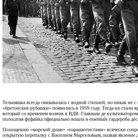
Тельняшка всегда связывалась с водной стихией, но никак не 
«бретонские рубашки» появились в 1959 году. Тогда их стали в
который со временем возник в ВДВ. Главным де культиваторо
полосатая фуфайка официально вошла в essentials гардероба де
Похищению «морской души» «парашютистами» всячески сопро
открытую перепалку с Василием Маргеловым, назвав явление 