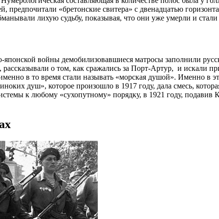
). Нумерологическая составляющая в количестве полос была у го
, предпочитали «бретонские свитера» с двенадцатью горизонтал
манывали лихую судьбу, показывая, что они уже умерли и стали
ко-японской войны демобилизовавшиеся матросы заполнили русс
, рассказывали о том, как сражались за Порт-Артур, и искали п
именно в то время стали называть «морская душой». Именно в э
ноких душ», которое произошло в 1917 году, дала смесь, котор
исистемы к любому «сухопутному» порядку, в 1921 году, подавив
ах