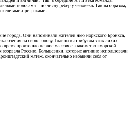
лландцев и англичан. Так, в середине XVII века команды
ьными полосами – по числу ребер у человека. Таким образом,
 скелетами-призраками.
кие города. Они напоминали жителей нью-йоркского Бронкса,
риключения на свою голову. Главным атрибутом этих лихих
то время произошло первое массовое знакомство «морской
ая взорвала Россию. Большевики, которые активно использовали
 Кронштадтский мятеж, окончательно избавили себя от