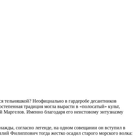
лся тельняшкой? Неофициально в гардеробе десантников
остепенная традиция могла вырасти в «полосатый» культ,
 Маргелов. Именно благодаря его неистовому энтузиазму
ды, согласно легенде, на одном совещании он вступил в
лий Филиппович тогда жестко осадил старого морского волка: