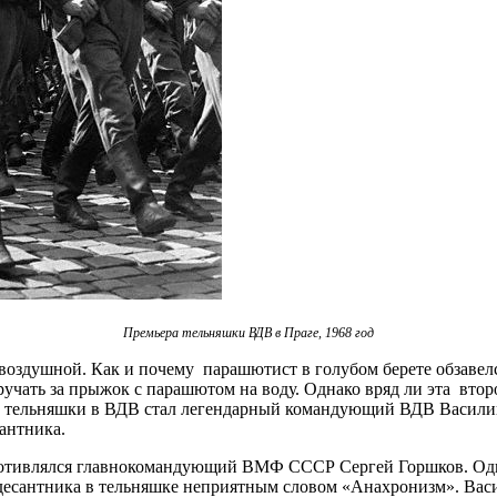
Премьера тельняшки ВДВ в Праге, 1968 год
с воздушной. Как и почему парашютист в голубом берете обзаве
ручать за прыжок с парашютом на воду. Однако вряд ли эта втор
м тельняшки в ВДВ стал легендарный командующий ВДВ Василий
сантника.
тивлялся главнокомандующий ВМФ СССР Сергей Горшков. Однаж
десантника в тельняшке неприятным словом «Анахронизм». Васи