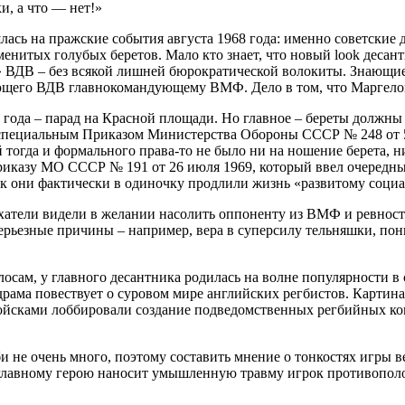
и, а что — нет!»
ась на пражские события августа 1968 года: именно советские
менитых голубых беретов. Мало кто знает, что новый look дес
» ВДВ – без всякой лишней бюрократической волокиты. Знающие
ющего ВДВ главнокомандующему ВМФ. Дело в том, что Маргелов у
8 года – парад на Красной площади. Но главное – береты долж
ециальным Приказом Министерства Обороны СССР № 248 от 5 н
ой тогда и формального права-то не было ни на ношение берета,
Приказу МО СССР № 191 от 26 июля 1969, который ввел очередн
как они фактически в одиночку продлили жизнь «развитому соци
тели видели в желании насолить оппоненту из ВМФ и ревность
рьезные причины – например, вера в суперсилу тельняшки, пони
олосам, у главного десантника родилась на волне популярности 
я драма повествует о суровом мире английских регбистов. Картин
войсками лоббировали создание подведомственных регбийных к
и не очень много, поэтому составить мнение о тонкостях игры в
 главному герою наносит умышленную травму игрок противополо