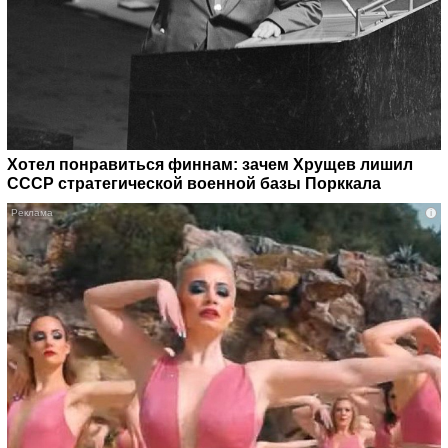
Хотел понравиться финнам: зачем Хрущев лишил
СССР стратегической военной базы Порккала
i