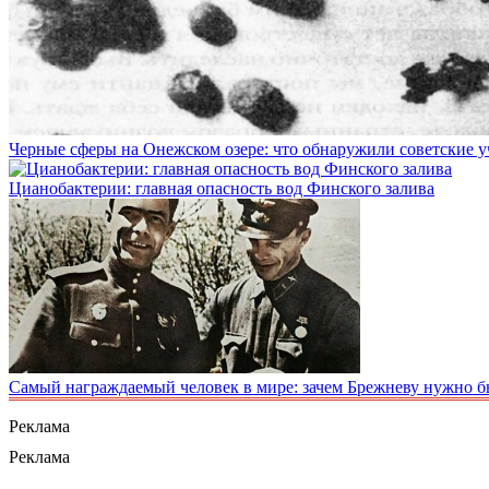
Черные сферы на Онежском озере: что обнаружили советские у
Цианобактерии: главная опасность вод Финского залива
Самый награждаемый человек в мире: зачем Брежневу нужно б
Реклама
Реклама