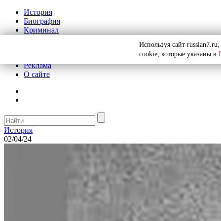
История
Биография
Криминал
СССР
Используя сайт russian7.r
Тайны
cookie, которые указаны в
Рекомендации
Реклама
О сайте
История
02/04/24