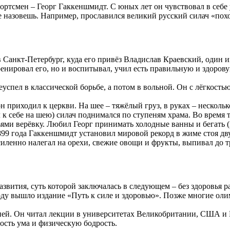
портсмен – Георг Гаккеншмидт. С юных лет он чувствовал в себ
е назовешь. Например, прославился великий русский силач «пох
в Санкт-Петербург, куда его привёз Владислав Краевский, один и
енировал его, но и воспитывал, учил есть правильную и здоров
спел в классической борьбе, а потом в вольной. Он с лёгкость
приходил к церкви. На шее – тяжёлый груз, в руках – несколько
л к себе на шею) силач поднимался по ступеням храма. Во время
ьями верёвку. Любил Георг принимать холодные ванны и бегать (
99 года Гаккеншмидт установил мировой рекорд в жиме стоя дв
силенно налегал на орехи, свежие овощи и фрукты, выпивал до 
звития, суть которой заключалась в следующем – без здоровья ра
 году вышло издание «Путь к силе и здоровью». Позже многие ол
й. Он читал лекции в университетах Великобритании, США и Ге
ность ума и физическую бодрость.