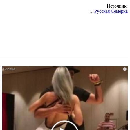
Источник:
©
Русская Семерка
i