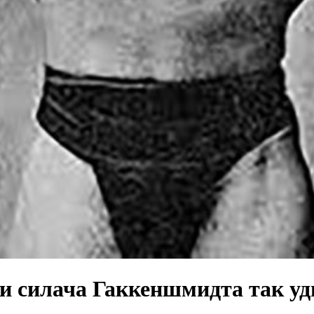
ки силача Гаккеншмидта так у