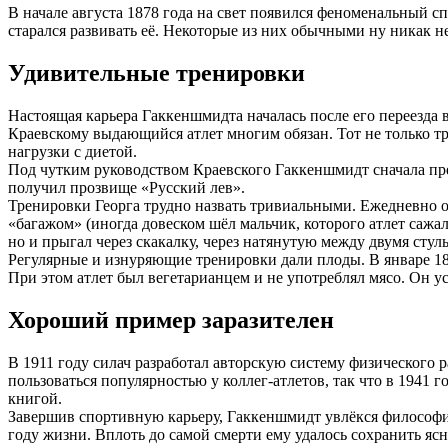
В начале августа 1878 года на свет появился феноменальный с
старался развивать её. Некоторые из них обычными ну никак н
Удивительные тренировки
Настоящая карьера Гаккеншмидта началась после его переезда 
Краевскому выдающийся атлет многим обязан. Тот не только тр
нагрузки с диетой.
Под чутким руководством Краевского Гаккеншмидт сначала преу
получил прозвище «Русский лев».
Тренировки Георга трудно назвать тривиальными. Ежедневно он 
«багажом» (иногда довеском шёл мальчик, которого атлет сажа
но и прыгал через скакалку, через натянутую между двумя стул
Регулярные и изнуряющие тренировки дали плоды. В январе 18
При этом атлет был вегетарианцем и не употреблял мясо. Он у
Хороший пример заразителен
В 1911 году силач разработал авторскую систему физического ра
пользоваться популярностью у коллег-атлетов, так что в 1941
книгой.
Завершив спортивную карьеру, Гаккеншмидт увлёкся философие
году жизни. Вплоть до самой смерти ему удалось сохранить яс