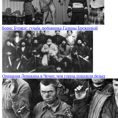
Борис Буряце: судьба любовника Галины Брежневой
Операция Деникина в Чечне: чем горцы поразили белых