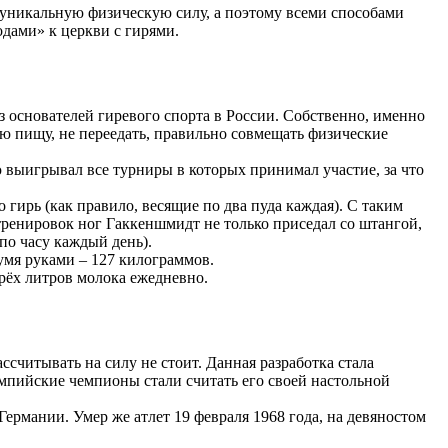
е уникальную физическую силу, а поэтому всеми способами
одами» к церкви с гирями.
з основателей гиревого спорта в России. Собственно, именно
ую пищу, не переедать, правильно совмещать физические
ю выигрывал все турниры в которых принимал участие, за что
 гирь (как правило, весящие по два пуда каждая). С таким
 тренировок ног Гаккеншмидт не только приседал со штангой,
по часу каждый день).
умя руками – 127 килограммов.
трёх литров молока ежедневно.
ссчитывать на силу не стоит. Данная разработка стала
импийские чемпионы стали считать его своей настольной
рмании. Умер же атлет 19 февраля 1968 года, на девяностом