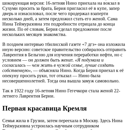
шокирующая версия: 16-летняя Нино приехала на вокзал в
Сухуми просить за брата, Берия пригласил её в купе, запер
дверь и изнасиловал, после чего продержал взаперти
несколько дней, а затем предложил стать его женой
. Сама
Нина Теймуразовна эти подробности отрицала до конца
жизни. По её словам, Берия сделал предложение после
нескольких месяцев знакомства
.
В позднем интервью тбилисской газете «7 дгэ» она изложила
иную версию: советское правительство собиралось отправить
Лаврентия в Бельгию для изучения переработки нефти, но с
условием — он должен быть женат.
«Я подумала и
согласилась — чем жить в чужой семье, лучше создать
собственную»
, — объясняла Нино
. Когда Берия приехал к её
опекуну просить руки, тот отказал — Нино была
несовершеннолетней
. Тогда она вышла замуж самовольно.
Так в 1922 году 16-летняя Нино Гегечкори стала женой 22-
летнего Лаврентия Берии
.
Первая красавица Кремля
Семья жила в Грузии, затем переехала в Москву
. Здесь Нина
Теймуразовна устроилась научным сотрудником