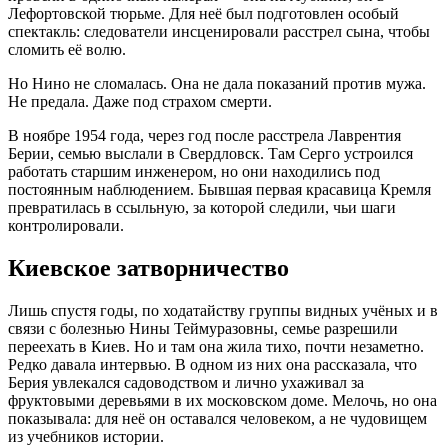
Лефортовской тюрьме
. Для неё был подготовлен особый
спектакль: следователи инсценировали расстрел сына, чтобы
сломить её волю
.
Но Нино не сломалась. Она не дала показаний против мужа.
Не предала. Даже под страхом смерти.
В ноябре 1954 года, через год после расстрела Лаврентия
Берии
, семью выслали в Свердловск
. Там Серго устроился
работать старшим инженером, но они находились под
постоянным наблюдением
. Бывшая первая красавица Кремля
превратилась в ссыльную, за которой следили, чьи шаги
контролировали.
Киевское затворничество
Лишь спустя годы, по ходатайству группы видных учёных и в
связи с болезнью Нины Теймуразовны, семье разрешили
переехать в Киев
. Но и там она жила тихо, почти незаметно.
Редко давала интервью
. В одном из них она рассказала, что
Берия увлекался садоводством и лично ухаживал за
фруктовыми деревьями в их московском доме
. Мелочь, но она
показывала: для неё он оставался человеком, а не чудовищем
из учебников истории.