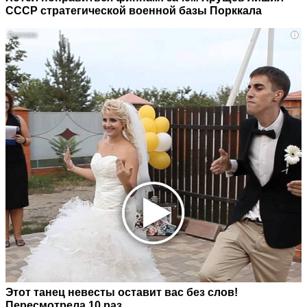
СССР стратегической военной базы Порккала
i
Этот танец невесты оставит вас без слов!
Пересмотрела 10 раз