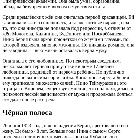
Тимирязевской академии
. Она была умна, образованна,
обладала безупречным вкусом и чувством стиля
.
Среди кремлёвских жён она считалась первой красавицей
. Ей
завидовали — и за внешность, и за элегантные наряды, и за
то, что она никогда не попадала под репрессии, в отличие от
жён Молотова, Калинина, Будённого или Поскрёбышева
.
Нино Берия была яркой брюнеткой со жгучими глазами, по
которой вздыхали многие мужчины
. Но никаких романов она
не заводила — всю жизнь оставалась верна мужу
.
Она знала о его любовницах. По некоторым сведениям,
несколько лет терпела присутствие в доме 17-летней
любовницы, родившей от наркома ребёнка
. Но публично
никогда не выносила сор из избы. Когда после ареста Берии
ему приписали множество связей, Нино Теймуразовна это
отрицала
. Впрочем, существует мнение, что она находилась в
психологической зависимости от мужа и продолжала бояться
его даже после расстрела
.
Чёрная полоса
26 июня 1953 года, в день падения Берии, арестовали и его
жену
. Ей было 48 лет
. Больше года Нина с сыном Серго
провели в одиночных камерах — она на Лубянке, он в