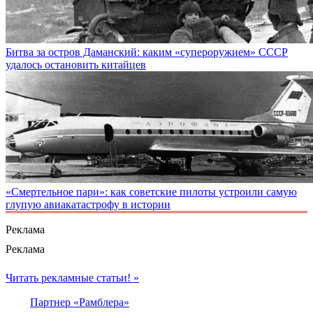
Битва за остров Даманский: каким «супероружием» СССР
удалось остановить китайцев
«Смертельное пари»: как советские пилоты устроили самую
глупую авиакатастрофу в истории
Реклама
Реклама
Читать рекламные статьи! »
Партнер «Рамблера»