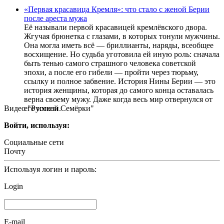
«Первая красавица Кремля»: что стало с женой Берии
после ареста мужа
Её называли первой красавицей кремлёвского двора.
Жгучая брюнетка с глазами, в которых тонули мужчины.
Она могла иметь всё — бриллианты, наряды, всеобщее
восхищение. Но судьба уготовила ей иную роль: сначала
быть тенью самого страшного человека советской
эпохи, а после его гибели — пройти через тюрьму,
ссылку и полное забвение. История Нины Берии — это
история женщины, которая до самого конца оставалась
верна своему мужу. Даже когда весь мир отвернулся от
Видео "Русской Семёрки"
его имени.
Войти, используя:
Социальные сети
Почту
Используя логин и пароль:
Login
E-mail