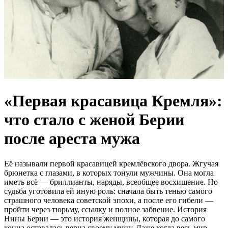
«Первая красавица Кремля»:
что стало с женой Берии
после ареста мужа
Её называли первой красавицей кремлёвского двора. Жгучая
брюнетка с глазами, в которых тонули мужчины. Она могла
иметь всё — бриллианты, наряды, всеобщее восхищение. Но
судьба уготовила ей иную роль: сначала быть тенью самого
страшного человека советской эпохи, а после его гибели —
пройти через тюрьму, ссылку и полное забвение. История
Нины Берии — это история женщины, которая до самого
конца оставалась верна своему мужу. Даже когда весь мир