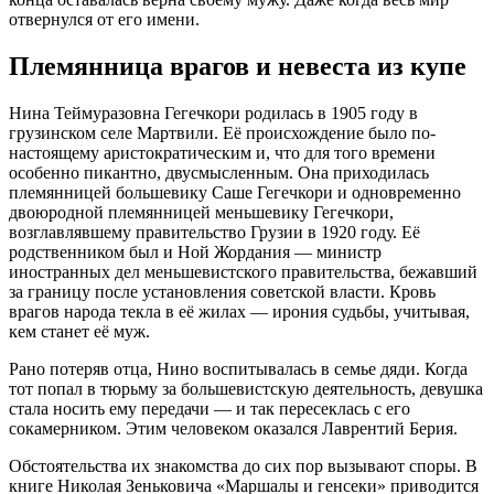
отвернулся от его имени.
Племянница врагов и невеста из купе
Нина Теймуразовна Гегечкори родилась в 1905 году в
грузинском селе Мартвили
. Её происхождение было по-
настоящему аристократическим и, что для того времени
особенно пикантно, двусмысленным. Она приходилась
племянницей большевику Саше Гегечкори
и одновременно
двоюродной племянницей меньшевику Гегечкори,
возглавлявшему правительство Грузии в 1920 году
. Её
родственником был и Ной Жордания — министр
иностранных дел меньшевистского правительства, бежавший
за границу после установления советской власти
. Кровь
врагов народа текла в её жилах — ирония судьбы, учитывая,
кем станет её муж.
Рано потеряв отца, Нино воспитывалась в семье дяди
. Когда
тот попал в тюрьму за большевистскую деятельность, девушка
стала носить ему передачи — и так пересеклась с его
сокамерником
. Этим человеком оказался Лаврентий Берия.
Обстоятельства их знакомства до сих пор вызывают споры. В
книге Николая Зеньковича «Маршалы и генсеки» приводится