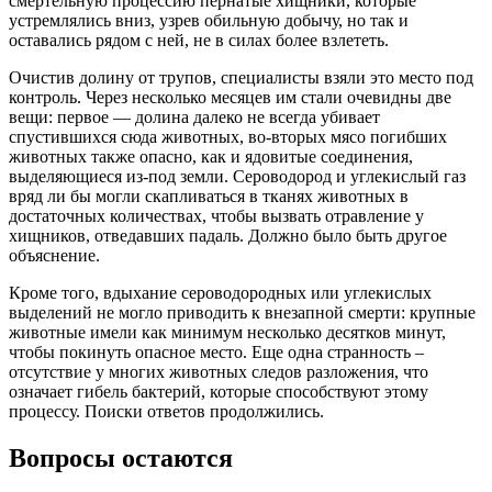
смертельную процессию пернатые хищники, которые
устремлялись вниз, узрев обильную добычу, но так и
оставались рядом с ней, не в силах более взлететь.
Очистив долину от трупов, специалисты взяли это место под
контроль. Через несколько месяцев им стали очевидны две
вещи: первое — долина далеко не всегда убивает
спустившихся сюда животных, во-вторых мясо погибших
животных также опасно, как и ядовитые соединения,
выделяющиеся из-под земли. Сероводород и углекислый газ
вряд ли бы могли скапливаться в тканях животных в
достаточных количествах, чтобы вызвать отравление у
хищников, отведавших падаль. Должно было быть другое
объяснение.
Кроме того, вдыхание сероводородных или углекислых
выделений не могло приводить к внезапной смерти: крупные
животные имели как минимум несколько десятков минут,
чтобы покинуть опасное место. Еще одна странность –
отсутствие у многих животных следов разложения, что
означает гибель бактерий, которые способствуют этому
процессу. Поиски ответов продолжились.
Вопросы остаются