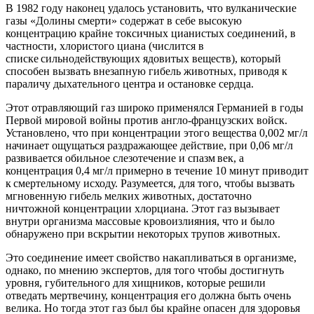
В 1982 году наконец удалось установить, что вулканические
газы «Долины смерти» содержат в себе высокую
концентрацию крайне токсичных цианистых соединений, в
частности, хлористого циана (числится в
списке сильнодействующих ядовитых веществ), который
способен вызвать внезапную гибель животных, приводя к
параличу дыхательного центра и остановке сердца.
Этот отравляющий газ широко применялся Германией в годы
Первой мировой войны против англо-французских войск.
Установлено, что при концентрации этого вещества 0,002 мг/л
начинает ощущаться раздражающее действие, при 0,06 мг/л
развивается обильное слезотечение и спазм век, а
концентрация 0,4 мг/л примерно в течение 10 минут приводит
к смертельному исходу. Разумеется, для того, чтобы вызвать
мгновенную гибель мелких животных, достаточно
ничтожной концентрации хлорциана. Этот газ вызывает
внутри организма массовые кровоизлияния, что и было
обнаружено при вскрытии некоторых трупов животных.
Это соединение имеет свойство накапливаться в организме,
однако, по мнению экспертов, для того чтобы достигнуть
уровня, губительного для хищников, которые решили
отведать мертвечину, концентрация его должна быть очень
велика. Но тогда этот газ был бы крайне опасен для здоровья