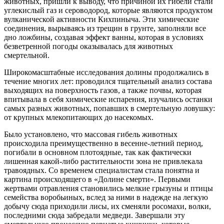
животных, пришли к выводу, что причиной их гибели стали
углекислый газ и сероводород, которые являются продуктом
вулканической активности Кихпиныча. Эти химические
соединения, вырываясь из трещин в грунте, заполняли все
дно ложбины, создавая эффект ванны, которая в условиях
безветренной погоды оказывалась для животных
смертельной.
Широкомасштабные исследования долины продолжались в
течение многих лет: проводился тщательный анализ состава
выходящих на поверхность газов, а также почвы, которая
впитывала в себя химические испарения, изучались останки
самых разных животных, попавших в смертельную ловушку:
от крупных млекопитающих до насекомых.
Было установлено, что массовая гибель животных
происходила преимущественно в весенне-летний период,
погибали в основном плотоядные, так как фактически
лишенная какой-либо растительности зона не привлекала
травоядных. Со временем специалистам стала понятна и
картина происходящего в «Долине смерти». Первыми
жертвами отравления становились мелкие грызуны и птицы
семейства воробьиных, вслед за ними в надежде на легкую
добычу сюда приходили лисы, их сменяли росомахи, волки,
последними сюда забредали медведи. Завершали эту