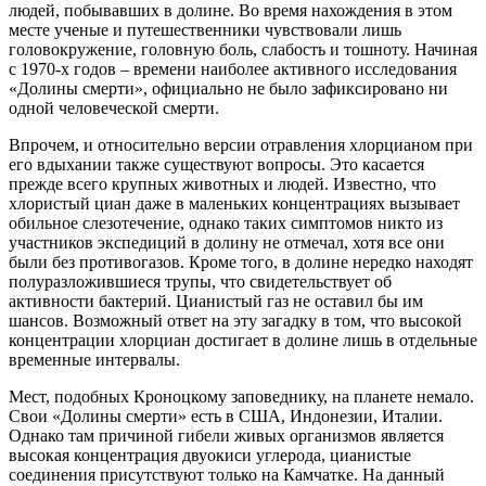
людей, побывавших в долине. Во время нахождения в этом
месте ученые и путешественники чувствовали лишь
головокружение, головную боль, слабость и тошноту. Начиная
с 1970-х годов – времени наиболее активного исследования
«Долины смерти», официально не было зафиксировано ни
одной человеческой смерти.
Впрочем, и относительно версии отравления хлорцианом при
его вдыхании также существуют вопросы. Это касается
прежде всего крупных животных и людей. Известно, что
хлористый циан даже в маленьких концентрациях вызывает
обильное слезотечение, однако таких симптомов никто из
участников экспедиций в долину не отмечал, хотя все они
были без противогазов. Кроме того, в долине нередко находят
полуразложившиеся трупы, что свидетельствует об
активности бактерий. Цианистый газ не оставил бы им
шансов. Возможный ответ на эту загадку в том, что высокой
концентрации хлорциан достигает в долине лишь в отдельные
временные интервалы.
Мест, подобных Кроноцкому заповеднику, на планете немало.
Свои «Долины смерти» есть в США, Индонезии, Италии.
Однако там причиной гибели живых организмов является
высокая концентрация двуокиси углерода, цианистые
соединения присутствуют только на Камчатке. На данный