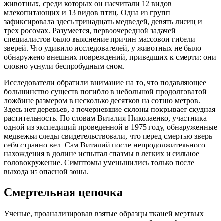
животных, среди которых он насчитали 12 видов
млекопитающих и 13 видов птиц. Одна из групп
зафиксировала здесь тринадцать медведей, девять лисиц и
трех росомах. Разумеется, первоочередной задачей
специалистов было выяснение причин массовой гибели
зверей. Что удивило исследователей, у животных не было
обнаружено внешних повреждений, приведших к смерти: они
словно уснули беспробудным сном.
Исследователи обратили внимание на то, что подавляющее
большинство существ погибло в небольшой продолговатой
ложбине размером в несколько десятков на сотню метров.
Здесь нет деревьев, а почерневшие склоны покрывает скудная
растительность. По словам Виталия Николаенко, участника
одной из экспедиций проведенной в 1975 году, обнаруженные
медвежьи следы свидетельствовали, что перед смертью зверь
себя странно вел. Сам Виталий после непродолжительного
нахождения в долине испытал спазмы в легких и сильное
головокружение. Симптомы уменьшились только после
выхода из опасной зоны.
Смертельная цепочка
Ученые, проанализировав взятые образцы тканей мертвых