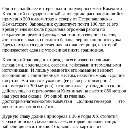
Одно из наиболее интересных и популярных мест Камчатки –
Кроноцкий государственный заповедник, расположившийся
примерно 200 километрах к северу от Петропавловска-
Камчатского. Заповедник существует почти 100 лет, за это
время учеными была проделана огромная работа по
сохранению редкой фауны, в частности, северного оленя,
азиатского калана, снежного барана, черношапочного сурка.
Здесь находится единственная на планете роща, в которой
произрастает едва не утраченная пихта грациозная.
Кроноцкий заповедник прежде всего известен своими
вулканами, водопадами, озерами, гейзерами и термальными
источниками. И лишь у немногих его название вызовет
ассоциацию с таинственным местом, известным как «Долина
смерти». Эта зона отчуждения (ее размеры примерно 2
километра на 300 метров) расположилась у западного склона
действующего стратовулкана Кихпиныч на высоте 850 метров
над уровнем океана. От одной из главных
достопримечательностей Камчатки – Долины гейзеров — это
место отделяет всего 7 км.
Дурную славу долина приобрела в 30-е годы XX столетия.
Сюда в поисках сбежавших лаек, которые погнали зайца,
забрели двое охотников. Открывшаяся картина их