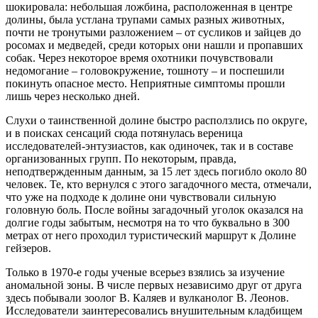
шокировала: небольшая ложбина, расположенная в центре
долины, была устлана трупами самых разных животных,
почти не тронутыми разложением – от сусликов и зайцев до
росомах и медведей, среди которых они нашли и пропавших
собак. Через некоторое время охотники почувствовали
недомогание – головокружение, тошноту – и поспешили
покинуть опасное место. Неприятные симптомы прошли
лишь через несколько дней.
Слухи о таинственной долине быстро расползлись по округе,
и в поисках сенсаций сюда потянулась вереница
исследователей-энтузиастов, как одиночек, так и в составе
организованных групп. По некоторым, правда,
неподтвержденным данным, за 15 лет здесь погибло около 80
человек. Те, кто вернулся с этого загадочного места, отмечали,
что уже на подходе к долине они чувствовали сильную
головную боль. После войны загадочный уголок оказался на
долгие годы забытым, несмотря на то что буквально в 300
метрах от него проходил туристический маршрут к Долине
гейзеров.
Только в 1970-е годы ученые всерьез взялись за изучение
аномальной зоны. В числе первых независимо друг от друга
здесь побывали зоолог В. Каляев и вулканолог В. Леонов.
Исследователи заинтересовались внушительным кладбищем