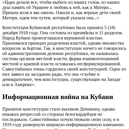
«Цари делали все, чтобы выбить из наших голов, из наших
душ память об Украине и любовь к ней, как к Матери...
Пришла воля и мы ожили. Ожили и, как верные дети своей
Матери, идем тем путем, который указала она...»
Конституция Кубанской республики была принята 5 (18)
декабря 1918 года. Она состояла из преамбулы и 11 разделов.
Народ Кубани провозглашался верховной властью.
Принимался принцип разделения властей, однако множество
вопросов за бортом. Так, в конституции ничего не говорилось
об административном делении республики, не называлась
система органов местной власти, форма взаимоотношений
местной и краевой власти оставалась несформулированной.
Самостийники очень гордились своей конституцией. Один из
них заявил на заседании рады, что она «глубже и
демократичнее, чем конституции, существующие на Западе
или в Америке».
Информационная война на Кубани
Принятие конституции стало вызовом Деникину, однако
никаких репрессий со стороны белогвардейцев не
последовало. Самостийники почувствовали свою силу, и в
1919 году развернули широкую информационную кампанию.