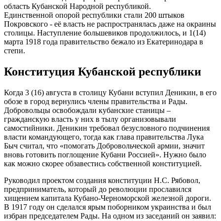
область Кубанской Народной республикой.
Единственной опорой республики стали 200 штыков
Покровского - её власть не распространялась даже на окраины
столицы. Наступление большевиков продолжилось, и 1(14)
марта 1918 года правительство бежало из Екатеринодара в
степи.
Конституция Кубанской республики
Когда 3 (16) августа в столицу Кубани вступил Деникин, в его
обозе в город вернулись члены правительства и Рады.
Добровольцы освобождали кубанские станицы –
гражданскую власть у них в тылу организовывали
самостийники. Деникин требовал безусловного подчинения
власти командующего, тогда как глава правительства Лука
Быч считал, что «помогать Добровольческой армии, значит
вновь готовить поглощение Кубани Россией». Нужно было
как можно скорее обзавестись собственной конституцией.
Руководил проектом создания конституции Н.С. Рябовол,
предприниматель, который до революции прославился
хищением капитала Кубано-Черноморской железной дороги.
В 1917 году он сделался ярым поборником украинства и был
избран председателем Рады. На одном из заседаний он заявил: