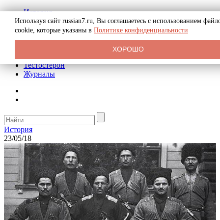
История
Биография
Используя сайт russian7.ru, Вы соглашаетесь с использованием файл
Криминал
cookie, которые указаны в
Политике конфиденциальности
Реклама на сайте
О сайте
ХОРОШО
Рекомендательные статьи
Тестостерон
Журналы
История
23/05/18