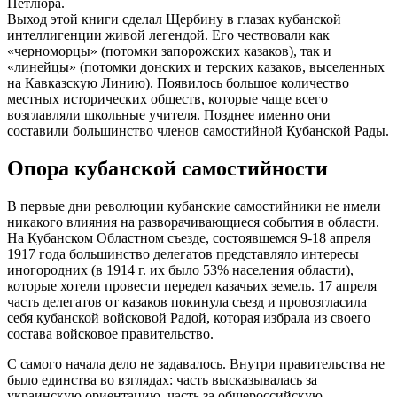
Петлюра.
Выход этой книги сделал Щербину в глазах кубанской
интеллигенции живой легендой. Его чествовали как
«черноморцы» (потомки запорожских казаков), так и
«линейцы» (потомки донских и терских казаков, выселенных
на Кавказскую Линию). Появилось большое количество
местных исторических обществ, которые чаще всего
возглавляли школьные учителя. Позднее именно они
составили большинство членов самостийной Кубанской Рады.
Опора кубанской самостийности
В первые дни революции кубанские самостийники не имели
никакого влияния на разворачивающиеся события в области.
На Кубанском Областном съезде, состоявшемся 9-18 апреля
1917 года большинство делегатов представляло интересы
иногородних (в 1914 г. их было 53% населения области),
которые хотели провести передел казачьих земель. 17 апреля
часть делегатов от казаков покинула съезд и провозгласила
себя кубанской войсковой Радой, которая избрала из своего
состава войсковое правительство.
С самого начала дело не задавалось. Внутри правительства не
было единства во взглядах: часть высказывалась за
украинскую ориентацию, часть за общероссийскую.