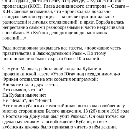
Они создали для этого особую структуру – Кубанский отдел
пропаганды (КОП). Глава деникинского агитпропа – Освага –
К.Н.Соколов вспоминал, что «происходила довольно
скандальная конкуренция… на почве принципиальных
разногласий и личных столкновений, и дрязг. Борьба велась
непрестанно самыми разнообразными и часто некрасивыми
способами. На Кубани дело доходило до настоящих
гонений…».
Рада постановила закрывать все газеты, «порочащие честь
правительства и Законодательной Рады». По этому
постановлению было закрыто более 10 изданий.
Самуил Маршак, работавший тогда на Кубани в
проденикинской газете «Утро Юга» под псевдонимом д-р
Фрикен отозвался на эти события эпиграммой:
Вновь не стало двух газет...
Это символ, что ли?
На Кубани нынче нет
Ни "Земли", ни "Воли"!.
Агитация кубанских самостийников вызывала озлобление у
многих сторонников Белого движения. 13 (26) июня 1919 года
в Ростове-на-Дону ими был убит Рябовол. Он был тотчас же
сделан мучеником за освобождение Кубани, во всех
кубанских школах было приказано читать о нём лекции.