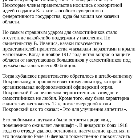
Некоторые члены правительства носились с колоритной
идеей создания Казакии – особого суверенного
федеративного государства, куда бы вошли все казачьи
области.
Но самым страшным ударом для самостийников стало
отсутствие какой-либо поддержки у населения. По
свидетельству В. Иваниса, казаки повсеместно
представителей правительства «называли паразитами и крыли
матюгами». Когда в ноябре 1917 года встал вопрос о защите
области от наступающих большевиков у самостийников под
ружьём оказалось всего 80 бойцов.
Тогда кубанское правительство обратилось к штабс-капитану
Покровскому, в прошлом известному авиатору, который
организовывал добровольческий офицерский отряд.
Покровский был человеком черносотенных взглядов и
самостийников не любил. Кроме того, ему была характерна
садистская жестокость. Так, после очередной казни
Покровский как-то сказал: «Это для улучшения аппетита».
Его любимыми шутками были остроты вроде «вид
повешенного оживляет ландшафт». В январских боях 1918
года его отряду удалось остановить наступление красных, и
это позволило Раде 16 февраля торжественно провозгласить