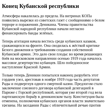
Конец Кубанской республики
Атмосфера накалилась до предела. На витринах КОПа
появились вырезки из советских газет с сообщениями о белом
терроре и поражениях Деникина. Члены правительства
Кубанской народной республики начали негласно
финансировать банды зелёных.
Теперь агитация начала вестись среди кубанских казаков,
сражающихся на фронте. Она сводилась к жёсткой критике
Белого движения и требованиям создания собственной
Кубанской армии. Это дало свои плоды: во время решающих
боёв на московском направлении осенью 1919 года началось
массовое дезертирство кубанцев. Шло победоносное
наступление Красной Армии.
Только теперь Деникин попытался наконец разрубить этот
гордиев узел, арестовав в ноябре 1919 года часть депутатов
Рады и подвергнув одного смертной казни. Предлогом стало
заключение союзного договора кубанской делегацией в
Париже с Горской республикой, которая уже второй год вела
партизанскую борьбу в деникинском тылу. Конституция была
отменена, полномочия кубанских органов власти значительно
урезаны. На заседании Рады с обличительной речью против