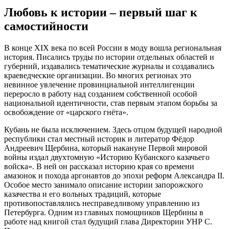
Любовь к истории – первый шаг к
самостийности
В конце XIX века по всей России в моду вошла региональная
история. Писались труды по истории отдельных областей и
губерний, издавались тематические журналы и создавались
краеведческие организации. Во многих регионах это
невинное увлечение провинциальной интеллигенции
переросло в работу над созданием собственной особой
национальной идентичности, став первым этапом борьбы за
освобождение от «царского гнёта».
Кубань не была исключением. Здесь отцом будущей народной
республики стал местный историк и литератор Фёдор
Андреевич Щербина, который накануне Первой мировой
войны издал двухтомную «Историю Кубанского казачьего
войска». В ней он рассказал историю края со времени
амазонок и похода аргонавтов до эпохи реформ Александра II.
Особое место занимало описание истории запорожского
казачества и его вольных традиций, которые
противопоставлялись несправедливому управлению из
Петербурга. Одним из главных помощников Щербины в
работе над книгой стал будущий глава Директории УНР С.