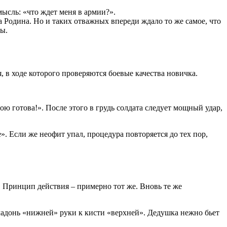
мысль: «что ждет меня в армии?».
а Родина. Но и таких отважных впереди ждало то же самое, что
мы.
в ходе которого проверяются боевые качества новичка.
 готова!». После этого в грудь солдата следует мощный удар,
е». Если же неофит упал, процедура повторяется до тех пор,
Принцип действия – примерно тот же. Вновь те же
ая ладонь «нижней» руки к кисти «верхней». Дедушка нежно бьет