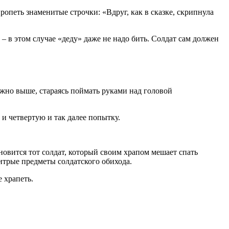
опеть знаменитые строчки: «Вдруг, как в сказке, скрипнула
– в этом случае «деду» даже не надо бить. Солдат сам должен
ожно выше, стараясь поймать руками над головой
 и четвертую и так далее попытку.
ановится тот солдат, который своим храпом мешает спать
хитрые предметы солдатского обихода.
 храпеть.