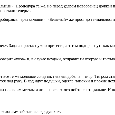
ьный». Процедура та же, но перед ударом новобранец должен пр
но стало теперь».
пробираясь через камыши». «Бешеный» же прост до гениальности 
к». Задача проста: нужно присесть, а затем подпрыгнуть как м
верит «улов» и, в случае неудачи, отправит на вторую и третью
т все те же молодые солдаты, главная добыча – тигр. Тигром ст
тся под руку. В ход идут подушки, одеяла, тапочки и прочие не
 по своим местам и лишь после этого пойти спать дальше. И не
м «слонам» заботливые «дедушки».