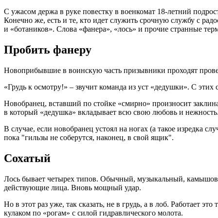
С ужасом держа в руке повестку в военкомат 18-летний подрос
Конечно же, есть и те, кто идет служить срочную службу с рад
и «ботаников». Слова «фанера», «лось» и прочие странные тер
Пробить фанеру
Новоприбывшие в воинскую часть призывники проходят провер
«Грудь к осмотру!» – звучит команда из уст «дедушки». С этих
Новобранец, вставший по стойке «смирно» произносит заклинан
в который «дедушка» вкладывает всю свою любовь и нежность
В случае, если новобранец устоял на ногах (а такое изредка сл
пока "гильзы не соберутся, наконец, в свой ящик".
Сохатый
Лось бывает четырех типов. Обычный, музыкальный, камышовы
действующие лица. Вновь мощный удар.
Но в этот раз уже, так сказать, не в грудь, а в лоб. Работает
кулаком по «рогам» с силой гидравлического молота.