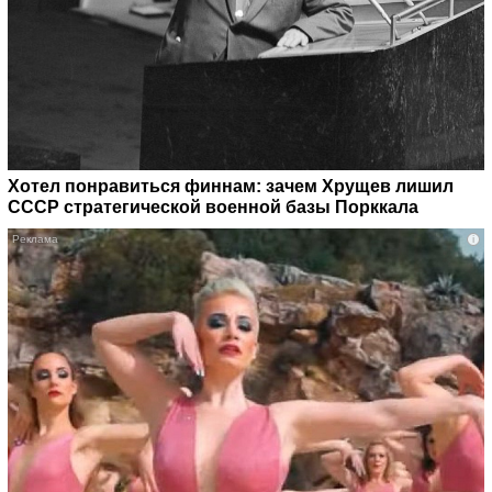
Хотел понравиться финнам: зачем Хрущев лишил
СССР стратегической военной базы Порккала
i