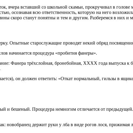
ток, вчера вставший со школьной скамьи, прокручивал в голове 
остью, осознавая всю ответственность, которую на него возложил
мины скоро станут понятны и тем и другим. Разберемся в них и 
ку. Опытные старослужащие проводят некий обряд посвящения, 
 слов начинается процедура «пробития фанеры».
ие: Фанера трёхслойная, бронебойная, ХХХХ года выпуска к бою
.
учается), он должен ответить: «Откат нормальный, гильзы в ящик
й и бешеный. Процедура немногим отличается от предыдущей. 
 это так: новобранец держит руки у лба в виде рогов лося, прижим