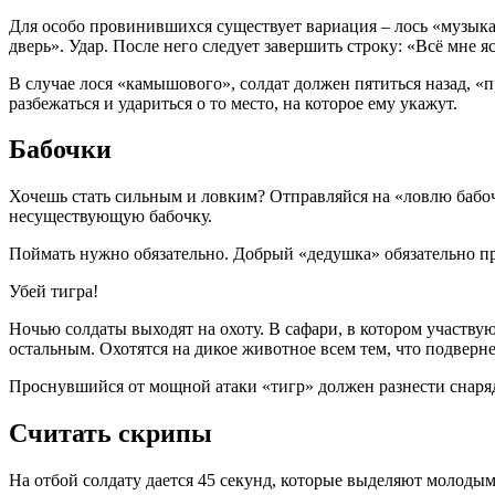
Для особо провинившихся существует вариация – лось «музыкал
дверь». Удар. После него следует завершить строку: «Всё мне яс
В случае лося «камышового», солдат должен пятиться назад, «
разбежаться и удариться о то место, на которое ему укажут.
Бабочки
Хочешь стать сильным и ловким? Отправляйся на «ловлю бабоче
несуществующую бабочку.
Поймать нужно обязательно. Добрый «дедушка» обязательно про
Убей тигра!
Ночью солдаты выходят на охоту. В сафари, в котором участвую
остальным. Охотятся на дикое животное всем тем, что подверне
Проснувшийся от мощной атаки «тигр» должен разнести снаряды
Считать скрипы
На отбой солдату дается 45 секунд, которые выделяют молоды