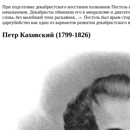
При подготовке декабристского восстания полковник Пестель 
начальников. Декабристы обвиняли его в аморализме и диктат
слова, без малейшей тени раскаяния…». Пестель был ярым сто
цареубийство как один из вариантов развития декабристского в
Петр Каховский (1799-1826)