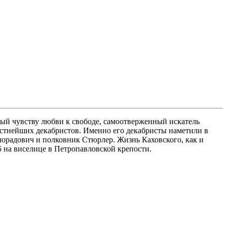
ый чувству любви к свободе, самоотверженный искатель
естнейших декабристов. Именно его декабристы наметили в
илорадович и полковник Стюрлер. Жизнь Каховского, как и
6 на виселице в Петропавловской крепости.