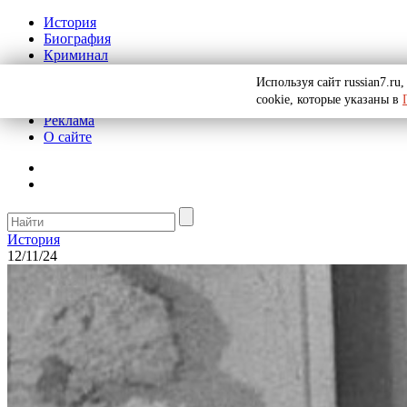
История
Биография
Криминал
СССР
Используя сайт russian7.r
Тайны
cookie, которые указаны в
Рекомендации
Реклама
О сайте
История
12/11/24