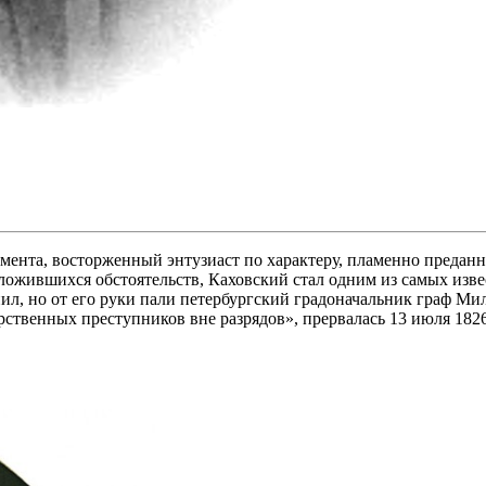
ента, восторженный энтузиаст по характеру, пламенно преданн
сложившихся обстоятельств, Каховский стал одним из самых изв
нил, но от его руки пали петербургский градоначальник граф М
рственных преступников вне разрядов», прервалась 13 июля 182