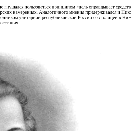
не гнушался пользоваться принципом «цель оправдывает средст
орских намерениях. Аналогичного мнения придерживался и Никол
ронником унитарной республиканской России со столицей в Ниж
осстания.