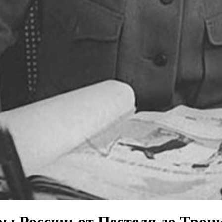
 России: от Пестеля до Троц