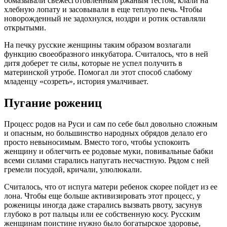
обмазывали
свежесготовленным
ржаным тестом, клали на
хлебную лопату и засовывали в еще теплую печь. Чтобы
новорожденный не задохнулся, ноздри и ротик оставляли
открытыми.
На печку русские женщины таким образом возлагали
функцию своеобразного инкубатора. Считалось, что в ней
дитя доберет те силы, которые не успел получить в
материнской утробе. Помогал ли этот способ слабому
младенцу «созреть», история умалчивает.
Пугание рожениц
Процесс родов на Руси и сам по себе был довольно сложным
и опасным, но большинство народных обрядов делало его
просто невыносимым. Вместо того, чтобы успокоить
женщину и облегчить ее родовые муки, повивальные бабки
всеми силами старались напугать несчастную. Рядом с ней
гремели посудой, кричали, улюлюкали.
Считалось, что от испуга матери ребенок скорее пойдет из ее
лона. Чтобы еще больше активизировать этот процесс, у
роженицы иногда даже старались вызвать рвоту, засунув
глубоко в рот пальцы или ее собственную косу. Русским
женщинам поистине нужно было богатырское здоровье,