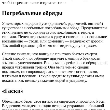
чтобы пережить такое издевательство.
Погребальные обряды
У некоторых народов Руси (кривичей,
радимичей
, вятичей)
существовал необычных погребальный обряд. Представители
этих племен не хоронили своих покойников в земле, а
сжигали. Пепел пересыпали в урну и ставили на специальное
возвышение — столп, или домовину — недалеко от дороги.
Так любой проходящий мимо мог видеть урну с прахом.
Славяне считали, что воину не пристало бояться смерти.
Такой способ «погребения» приучал к мысли о бренности
земного существования. Во время погребального обряда наши
предки устраивали тризну. Она была чем-то сродни
поминкам, но сопровождалась воинскими состязаниями,
плясками и песнями. Такие народные гулянья должны были
показать, как велико уважение людей к умершему.
«Гаски»
Обряд гасок берет свое начало из языческого прошлого Руси.
В деревнях молодежь поздно вечером устраивала в большой