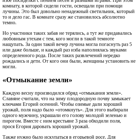
избе посиделки с пением песен и разными играми. При этом
комнату, в которой сидели гости, освещали при помощи
лучины. Это был довольно ненадежный светильник, который
то и дело гас. В комнате сразу же становилось абсолютно
темно.
Но участники таких забав не терялись, а тут же придавались
любовным утехам с тем, кого могли в такой темноте
нащупать. За один такой вечер лучина могла погаснуть раз 5
или даже больше, и каждый раз изба наполнялась звуками
определенного рода. После таких развлечений нередко
рождались и дети. От кого они были, женщины установить не
могли.
«Отмыкание земли»
Каждую весну производился обряд «
отмыкания
земли».
Славяне считали, что на зиму плодородную почву замыкает
ключами
Егорий
осенний. Чтобы озимые дали хороший
урожай, поля надо было «отомкнуть». Для этого выбирали
одного мужчину, украшали его голову молодой зеленью и
пирогом. Вместе с ним крестьяне 3 раза обходили поля,
прося
Егория
даровать хороший урожай.
Также нужно было искупаться в
егорьевой
росе. Для