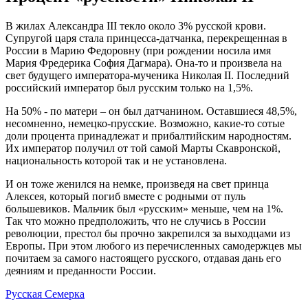
В жилах Александра III текло около 3% русской крови.
Супругой царя стала принцесса-датчанка, перекрещенная в
России в Марию Федоровну (при рождении носила имя
Мария Фредерика София Дагмара). Она-то и произвела на
свет будущего императора-мученика Николая II. Последний
российский император был русским только на 1,5%.
На 50% - по матери – он был датчанином. Оставшиеся 48,5%,
несомненно, немецко-прусские. Возможно, какие-то сотые
доли процента принадлежат и прибалтийским народностям.
Их император получил от той самой Марты Скавронской,
национальность которой так и не установлена.
И он тоже женился на немке, произведя на свет принца
Алексея, который погиб вместе с родными от пуль
большевиков. Мальчик был «русским» меньше, чем на 1%.
Так что можно предположить, что не случись в России
революции, престол бы прочно закрепился за выходцами из
Европы. При этом любого из перечисленных самодержцев мы
почитаем за самого настоящего русского, отдавая дань его
деяниям и преданности России.
Русская Семерка