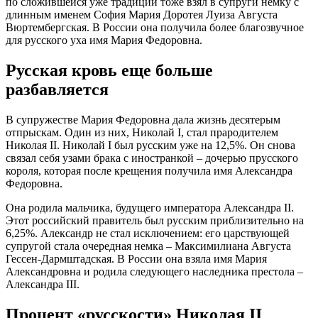
по сложившейся уже традиции тоже взял в супруги немку с
длинным именем София Мария Доротея Луиза Августа
Вюртембергская. В России она получила более благозвучное
для русского уха имя Мария Федоровна.
Русская кровь еще больше
разбавляется
В супружестве Мария Федоровна дала жизнь десятерым
отпрыскам. Один из них, Николай I, стал прародителем
Николая II. Николай I был русским уже на 12,5%. Он снова
связал себя узами брака с иностранкой – дочерью прусского
короля, которая после крещения получила имя Александра
Федоровна.
Она родила мальчика, будущего императора Александра II.
Этот российский правитель был русским приблизительно на
6,25%. Александр не стал исключением: его царствующей
супругой стала очередная немка – Максимилиана Августа
Гессен-Дармштадская. В России она взяла имя Мария
Александровна и родила следующего наследника престола –
Александра III.
Процент «русскости» Николая II