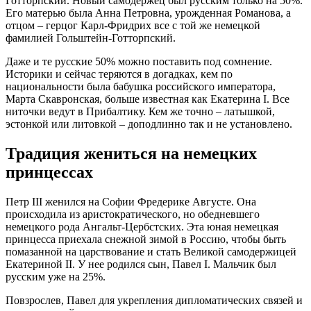
Готторпский. Новый самодержец был русским только на 50%.
Его матерью была Анна Петровна, урожденная Романова, а
отцом – герцог Карл-Фридрих все с той же немецкой
фамилией Гольштейн-Готторпский.
Даже и те русские 50% можно поставить под сомнение.
Историки и сейчас теряются в догадках, кем по
национальности была бабушка российского императора,
Марта Скавронская, больше известная как Екатерина I. Все
ниточки ведут в Прибалтику. Кем же точно – латышкой,
эстонкой или литовкой – доподлинно так и не установлено.
Традиция жениться на немецких
принцессах
Петр III женился на Софии Фредерике Августе. Она
происходила из аристократического, но обедневшего
немецкого рода Ангальт-Цербстских. Эта юная немецкая
принцесса приехала снежной зимой в Россию, чтобы быть
помазанной на царствование и стать Великой самодержицей
Екатериной II. У нее родился сын, Павел I. Мальчик был
русским уже на 25%.
Повзрослев, Павел для укрепления дипломатических связей и