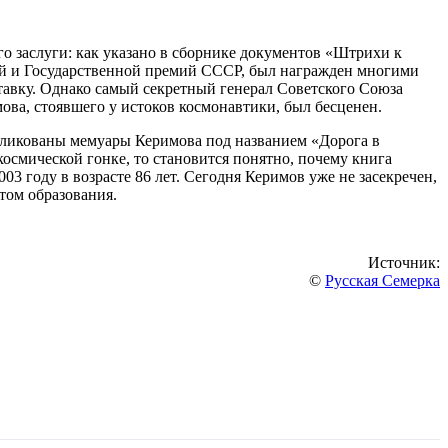
о заслуги: как указано в сборнике документов «Штрихи к
кой и Государственной премий СССР, был награжден многими
ставку. Однако самый секретный генерал Советского Союза
ова, стоявшего у истоков космонавтики, был бесценен.
убликованы мемуары Керимова под названием «Дорога в
космической гонке, то становится понятно, почему книга
3 году в возрасте 86 лет. Сегодня Керимов уже не засекречен,
том образования.
Источник:
©
Русская Семерка