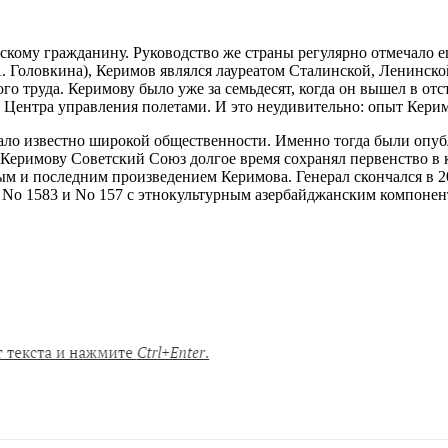
кому гражданину. Руководство же страны регулярно отмечало ег
 А. Головкина), Керимов являлся лауреатом Сталинской, Ленинс
ого труда. Керимову было уже за семьдесят, когда он вышел в от
м Центра управления полетами. И это неудивительно: опыт Керим
стало известно широкой общественности. Именно тогда были оп
я Керимову Советский Союз долгое время сохранял первенство в 
м и последним произведением Керимова. Генерал скончался в 200
: No 1583 и No 157 с этнокультурным азербайджанским компонен