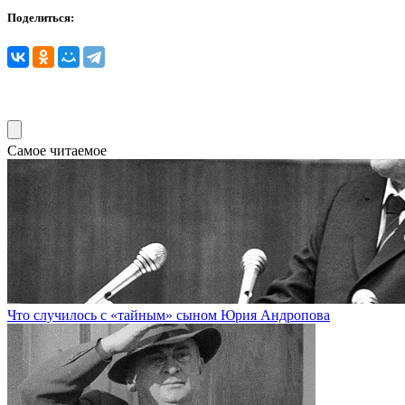
Поделиться:
Самое читаемое
Что случилось с «тайным» сыном Юрия Андропова