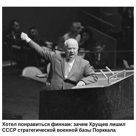
Хотел понравиться финнам: зачем Хрущев лишил
СССР стратегической военной базы Порккала