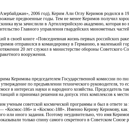
Азербайджан», 2006 год), Керим Али Оглу Керимов родился в 19
евожные предвоенные годы. Тем не менее Керимов получил хоро
кника вуза зачислили в Артиллерийскую академию, которая во 
вительство Главного управления гвардейских минометных частей
кий в своей книге «Повседневная жизнь первых российских раке
еримов отправился в командировку в Германию, в маленький гор
отяжении 20 лет служил в министерстве обороны Советского Со
 ракетного вооружения.
има Керимова председателем Государственной комиссии по пил
 утверждение по предъявлении технического руководителя, то е
мосе в интересах науки и народного хозяйства. Председатель т
 станций и принимал решения на допуск этих комплексов к мес
им ученым советской космической программы и был в ответе за 
— «Космос-186» и «Космос-188». Именно Кериму Керимову, как 
о или иного задания. Поэтому неудивительно, что имя Керимова
показывали только спину самого секретного в Советском Союзе р