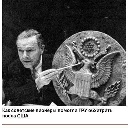
Как советские пионеры помогли ГРУ обхитрить
посла США