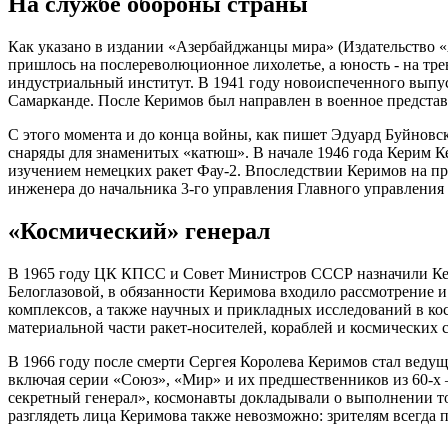
На службе обороны страны
Как указано в издании «Азербайджанцы мира» (Издательство «
пришлось на послереволюционное лихолетье, а юность - на тр
индустриальный институт. В 1941 году новоиспеченного выпус
Самарканде. После Керимов был направлен в военное предста
С этого момента и до конца войны, как пишет Эдуард Буйновс
снаряды для знаменитых «катюш». В начале 1946 года Керим К
изучением немецких ракет Фау-2. Впоследствии Керимов на пр
инженера до начальника 3-го управления Главного управления
«Космический» генерал
В 1965 году ЦК КПСС и Совет Министров СССР назначили Кер
Белоглазовой, в обязанности Керимова входило рассмотрение и
комплексов, а также научных и прикладных исследований в кос
материальной части ракет-носителей, кораблей и космических
В 1966 году после смерти Сергея Королева Керимов стал ведущ
включая серии «Союз», «Мир» и их предшественников из 60-х 
секретный генерал», космонавты докладывали о выполнении тог
разглядеть лица Керимова также невозможно: зрителям всегда 