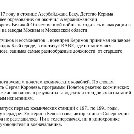
17 году в столице Азербайджана Баку. Детство Керима
шее образование: он окончил Азербайджанский
время Великой Отечественной войны находилась в эвакуации в
 на заводы Москвы и Московской области.
тчиков и космонавтов», военпред Керимов принимал на заводе
одок Бляйхероде, в институт RABE, где он занимался
юза, занимая самые разнообразные должности, от старшего
отируемым полетам космических кораблей. По словам
сть Сергея Королева, программы Полетов ракетно-космических
акже анализировал результаты заводских и стендовых испытаний
тным испытаниям.
запуск первых космических станций с 1971 по 1991 годы,
утверждает Екатерина Белоглазова, автор книги «Совершенно
 не разглашалось. Ни в телепередачах, ни в кинохронике
уководителя и военачальника.