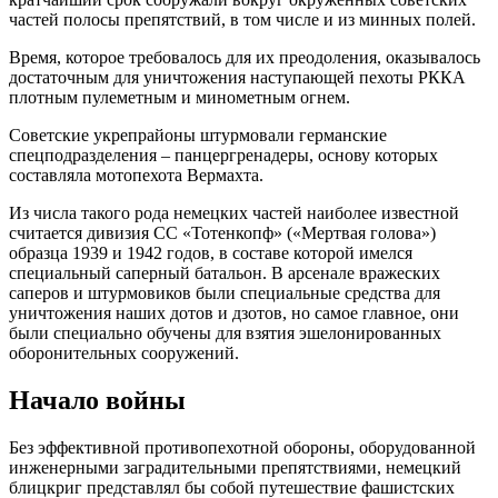
частей полосы препятствий, в том числе и из минных полей.
Время, которое требовалось для их преодоления, оказывалось
достаточным для уничтожения наступающей пехоты РККА
плотным пулеметным и минометным огнем.
Советские укрепрайоны штурмовали германские
спецподразделения – панцергренадеры, основу которых
составляла мотопехота Вермахта.
Из числа такого рода немецких частей наиболее известной
считается дивизия СС «Тотенкопф» («Мертвая голова»)
образца 1939 и 1942 годов, в составе которой имелся
специальный саперный батальон. В арсенале вражеских
саперов и штурмовиков были специальные средства для
уничтожения наших дотов и дзотов, но самое главное, они
были специально обучены для взятия эшелонированных
оборонительных сооружений.
Начало войны
Без эффективной противопехотной обороны, оборудованной
инженерными заградительными препятствиями, немецкий
блицкриг представлял бы собой путешествие фашистских