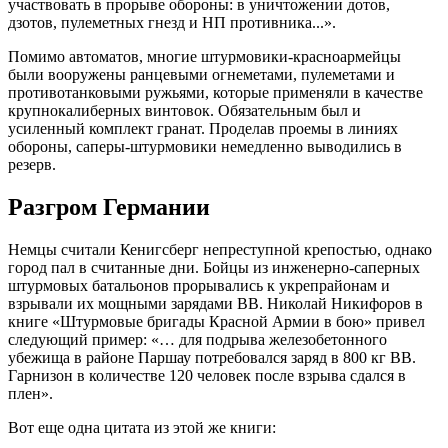
участвовать в прорыве обороны: в уничтожении дотов,
дзотов, пулеметных гнезд и НП противника...».
Помимо автоматов, многие штурмовики-красноармейцы
были вооружены ранцевыми огнеметами, пулеметами и
противотанковыми ружьями, которые применяли в качестве
крупнокалиберных винтовок. Обязательным был и
усиленный комплект гранат. Проделав проемы в линиях
обороны, саперы-штурмовики немедленно выводились в
резерв.
Разгром Германии
Немцы считали Кенигсберг непреступной крепостью, однако
город пал в считанные дни. Бойцы из инженерно-саперных
штурмовых батальонов прорывались к укрепрайонам и
взрывали их мощными зарядами ВВ. Николай Никифоров в
книге «Штурмовые бригады Красной Армии в бою» привел
следующий пример: «… для подрыва железобетонного
убежища в районе Паршау потребовался заряд в 800 кг ВВ.
Гарнизон в количестве 120 человек после взрыва сдался в
плен».
Вот еще одна цитата из этой же книги: