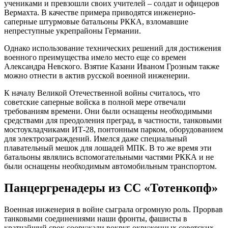
учениками и превзошли своих учителей – солдат и офицеров
Вермахта. В качестве примера приводятся инженерно-
саперные штурмовые батальоны РККА, взломавшие
непреступные укрепрайоны Германии.
Однако использование технических решений для достижения
военного преимущества имело место еще со времен
Александра Невского. Взятие Казани Иваном Грозным также
можно отнести в актив русской военной инженерии.
К началу Великой Отечественной войны считалось, что
советские саперные войска в полной мере отвечали
требованиям времени. Они были оснащены необходимыми
средствами для преодоления преград, в частности, танковыми
мостоукладчиками ИТ-28, понтонным парком, оборудованием
для электрозаграждений. Имелся даже специальный
плавательный мешок для лошадей МПК. В то же время эти
батальоны являлись вспомогательными частями РККА и не
были оснащены необходимым автомобильным транспортом.
Панцергренадеры из СС «Тотенкопф»
Военная инженерия в войне сыграла огромную роль. Прорвав
танковыми соединениями наши фронты, фашисты в
кратчайший срок сооружали вокруг окруженных советских