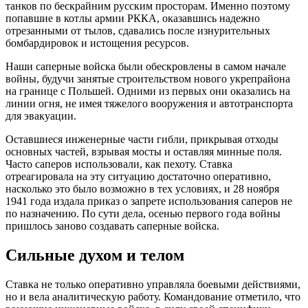
танков по бескрайним русским просторам. Именно поэтому
попавшие в котлы армии РККА, оказавшись надежно
отрезанными от тылов, сдавались после изнурительных
бомбардировок и истощения ресурсов.
Наши саперные войска были обескровлены в самом начале
войны, будучи занятые строительством нового укрепрайона
на границе с Польшей. Одними из первых они оказались на
линии огня, не имея тяжелого вооружения и автотранспорта
для эвакуации.
Оставшиеся инженерные части гибли, прикрывая отходы
основных частей, взрывая мосты и оставляя минные поля.
Часто саперов использовали, как пехоту. Ставка
отреагировала на эту ситуацию достаточно оперативно,
насколько это было возможно в тех условиях, и 28 ноября
1941 года издала приказ о запрете использования саперов не
по назначению. По сути дела, осенью первого года войны
пришлось заново создавать саперные войска.
Сильные духом и телом
Ставка не только оперативно управляла боевыми действиями,
но и вела аналитическую работу. Командование отметило, что