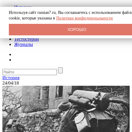
История
Биография
Используя сайт russian7.ru, Вы соглашаетесь с использованием файл
Криминал
cookie, которые указаны в
Политике конфиденциальности
Реклама на сайте
О сайте
ХОРОШО
Рекомендательные статьи
Тестостерон
Журналы
История
24/04/18