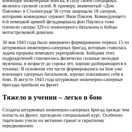
воюющие инженерные войска, в силу своей специфики,
являлись грозной силой. К примеру, знаменитый «Дом
Павлова» в Сталинграде 56 суток защищали 18 саперов,
которыми командовал сержант Яков Павлов. Командующего
6-й немецкой армией фельдмаршала фон Паулюса тоже
пленили саперы 329-го инженерного батальона и бойцы
мотострелковой дивизии.
30 мая 1943 года было завершено формирование первых 15-ти
штурмовых инженерно-саперных бригад, которым ставилась
задача прорыва немецких укрепрайонов. Бойцами этих
подразделений становились физически сильные молодые
мужчины, в возрасте до сорока лет, хорошо разбирающиеся в
технике. В основном эти части формировались на базе уже
воюющих саперных батальонов, хорошо показавших себя в
боях. В августе 1943 года штурмовые инженерно-саперные
бригады прибыли на фронт.
Тяжело в учении – легко в бою
Солдаты штурмовых инженерно-саперных бригад прежде чем
попасть на фронт, проходили специальный курс. Особенно
тщательно учили их метанию гранат и скрытному
передвижению.