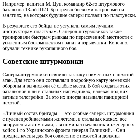
Например, капитан М. Цун, командир 62-го штурмового
батальона 13-ой ШИСБр стрелял боевыми патронами на
занятиях, на которых будущие саперы ползали по-пластунски.
В результате его бойцы не уступали самым лучшим
инструкторам-пластунам. Саперов-штурмовиков также
тренировали быстрым рывкам по пересеченной местности с
усиленным боекомплектом гранат и взрывчатки. Конечно,
обучали технике рукопашного боя.
Советские штурмовики
Саперы-штурмовики освоили тактику совместных с пехотой
атак. Для этого они составляли подробную карту немецкой
обороны и вычисляли её слабые места. В бой солдаты этих
батальонов шли в стальных нагрудниках, надевая под них
ватные телогрейки. За это их иногда называли панцирной
пехотой.
«Личный состав бригады — это особые саперы, штурмовики
с пуленепробиваемыми жилетами, в стальных касках, все
вооружены автоматами, - вспоминал начальник инженерных
войск 1-го Украинского фронта генерал Галицкий, - Они
предназначены для боя совместно с пехотой и должны