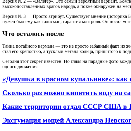
Версия № 2 —
«Вальтер»
. Это самый вероятный вариант. Ком
высокопоставленных врагов народа, а позже обнаружен на мес
Версия № 3 —
Просто атрибут
. Существует мнение (историка 
нужен был ему как талисман, гарантия контроля. Он носил «ств
Что осталось после
Тайна потайного кармана — это не просто забавный факт из жи
стал его крепостью, а тусклый металл кольца, пришитого к по
Сегодня этот секрет известен. Но глядя на парадные фото вождя
одного движения.
«Девушка в красном купальнике»: как 
Сколько раз можно кипятить воду на с
Какие территории отдал СССР США в 1
Эксгумация мощей Александра Невског