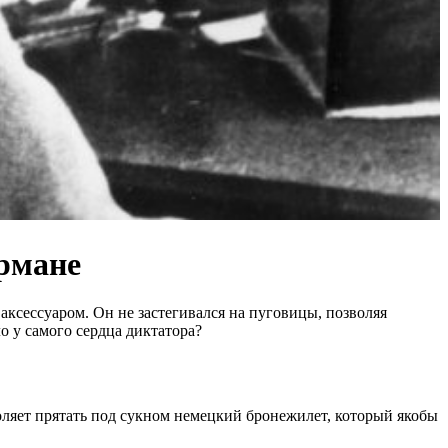
армане
ксессуаром. Он не застегивался на пуговицы, позволяя
о у самого сердца диктатора?
оляет прятать под сукном немецкий бронежилет, который якобы