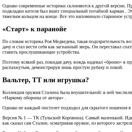
Однако современные историки склоняются к другой версии. Пр
подкладки кителя был вшит специальный потайной карман
. Э
тяжелым кольцом на конце. Все это напоминало старинное ус
«Старт» к паранойе
По словам историка Роя Медведева, такая подозрительность в
дачу и стал вести себя как загнанный зверь. Он переставал спа
ставить прослушивающие устройства.
Поэтому всякий раз, покидая дачу, вождь надевал «броню» в 
распахнутым, демонстрируя лишь простую рубаху и покой.
Вальтер, ТТ или игрушка?
Коллекция оружия Сталина была внушительной: в ней числили
«Наркому обороны от автора»
.
Однако не каждый пистолет подходил для скрытого ношения в 
Версия № 1 —
ТК (Тульский Коровина)
. Самый маленький. Ид
как сказал сам Сталин, осматривая оружие, из которого застре