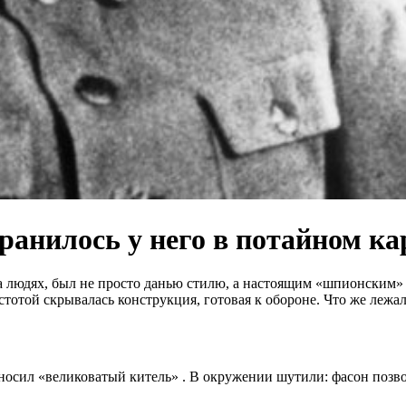
ранилось у него в потайном к
 людях, был не просто данью стилю, а настоящим «шпионским» а
тотой скрывалась конструкция, готовая к обороне. Что же лежал
носил «великоватый китель»
. В окружении шутили: фасон позв