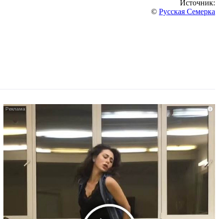
Источник:
©
Русская Семерка
i