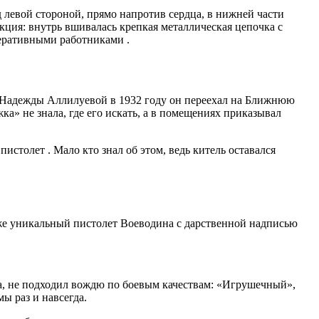
 левой стороной, прямо напротив сердца, в нижней части
кция: внутрь вшивалась крепкая металлическая цепочка с
оперативными работниками
.
ны Надежды Аллилуевой в 1932 году он переехал на Ближнюю
жка» не знала, где его искать, а в помещениях приказывал
 пистолет
. Мало кто знал об этом, ведь китель оставался
же уникальный пистолет Воеводина с дарственной надписью
а, не подходил вождю по боевым качествам: «Игрушечный»,
ы раз и навсегда.