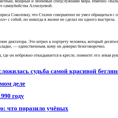
пактный, мощный и любимый спецслужбами мира. Именно «Вальте
те самоубийства Аллилуевой.
Бориса Соколова), что Сталин совершенно не умел обращаться с
ол» с собой, но никогда в жизни не сделал ни одного выстрела.
зни диктатора. Это штрих к портрету человека, который десяти
дкладке, — единственным, кому он доверял безоговорочно.
, где он небрежно откидывается в кресле, помните: его левая рук
сложилась судьба самой красивой бегля
амом деле
990 году
о: что поразило учёных