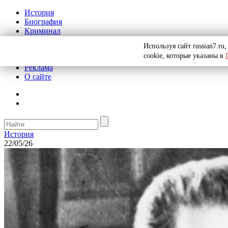
История
Биография
Криминал
СССР
Используя сайт russian7.r
Тайны
cookie, которые указаны в
Рекомендации
Реклама
О сайте
История
22/05/26