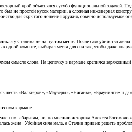
осторный крой объяснялся сугубо функциональной задачей. Под
то был не простой кусок материи, а сложная инженерная констру
тройство для скрытого ношения оружия, обычно используемое 
озникла у Сталина не на пустом месте. После самоубийства же
ть в одной комнате, выбирал места для сна так, чтобы даже «нару
прямом смысле слова. На цепочку в кармане крепился заряженный
сь шесть «Вальтеров», «Маузеры», «Наганы», «Браунинги» и да
тесном кармане.
еален по габаритам, но, по мнению историка Алексея Богомолов
лилась жена
. Убойная сила мала, а Сталин привык решать проблем