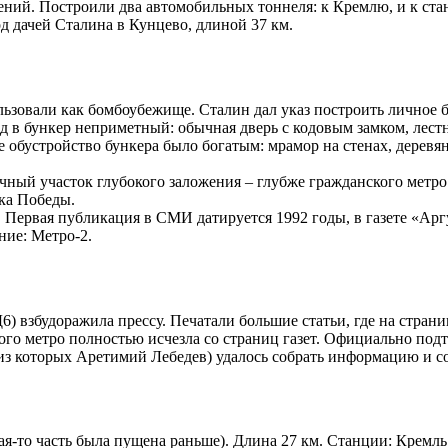
лений. Построили два автомобильных тоннеля: к Кремлю, и к с
д дачей Сталина в Кунцево, длиной 37 км.
ьзовали как бомбоубежище. Сталин дал указ построить личное 
в бункер неприметный: обычная дверь с кодовым замком, лестни
е обустройство бункера было богатым: мрамор на стенах, деревя
дочный участок глубокого заложения – глубже гражданского мет
рка Победы.
. Первая публикация в СМИ датируется 1992 годы, в газете «Ар
ние: Метро-2.
) взбудоражила прессу. Печатали большие статьи, где на страни
тного метро полностью исчезла со страниц газет. Официально п
 из которых Аретимий Лебедев) удалось собрать информацию и с
кая-то часть была пущена раньше). Длина 27 км. Станции: Кремл