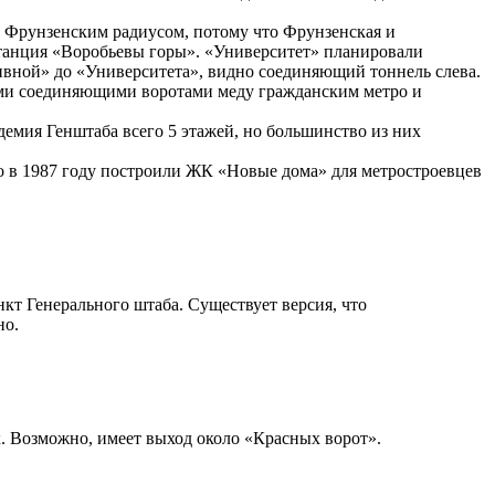
с Фрунзенским радиусом, потому что Фрунзенская и
 станция «Воробьевы горы». «Университет» планировали
тивной» до «Университета», видно соединяющий тоннель слева.
ными соединяющими воротами меду гражданским метро и
емия Генштаба всего 5 этажей, но большинство из них
во в 1987 году построили ЖК «Новые дома» для метростроевцев
кт Генерального штаба. Существует версия, что
но.
. Возможно, имеет выход около «Красных ворот».