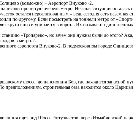
Солнцево (возможно) – Аэропорт Внуково -2.
аписали про пятую очередь метро. Неясная ситуация осталась 
 участок остался нереализованным – ведь сегодня есть наземная
троили по-другому. Если посмотреть на тоннели метро от «Спор
ряет круто вниз и упирается в ворота. Их называют единствен
 станцию «Тропарево», но зачем они нужны были до этого? Акад
 входов в метро-2.
ьственного аэропорта Внуково-2. В подмосковном городе Одинцо
шавскому шоссе, до пансионата Бор, где находится запасной пун
 По предположениям, строительная база находится около Царицы
е линия идет под Шоссе Энтузиастов, через Измайловский парк