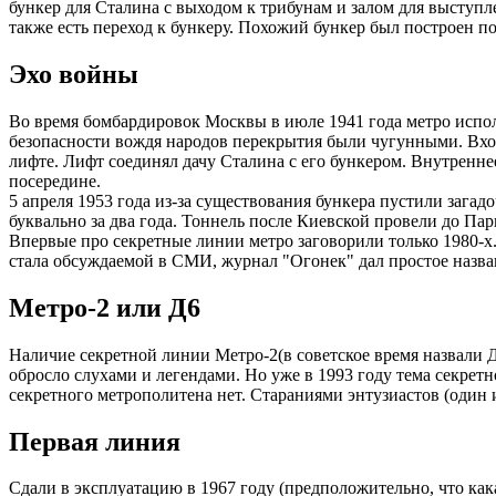
бункер для Сталина с выходом к трибунам и залом для выступ
также есть переход к бункеру. Похожий бункер был построен по
Эхо войны
Во время бомбардировок Москвы в июле 1941 года метро испол
безопасности вождя народов перекрытия были чугунными. Вход 
лифте. Лифт соединял дачу Сталина с его бункером. Внутренне
посередине.
5 апреля 1953 года из-за существования бункера пустили зага
буквально за два года. Тоннель после Киевской провели до Па
Впервые про секретные линии метро заговорили только 1980-х
стала обсуждаемой в СМИ, журнал "Огонек" дал простое назва
Метро-2 или Д6
Наличие секретной линии Метро-2(в советское время назвали Д6
обросло слухами и легендами. Но уже в 1993 году тема секре
секретного метрополитена нет. Стараниями энтузиастов (один
Первая линия
Сдали в эксплуатацию в 1967 году (предположительно, что ка