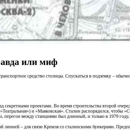
равда или миф
анспортное средство столицы. Спускаться в подземку – обычное 
д секретными проектами. Во время строительства второй очеред
«Театральная») и «Маяковская». Сталин распорядился, чтобы «
, перегон между станциями был длинный, и только в 1979 году, 
 линией – для связи Кремля со сталинскими бункерами. Предпол