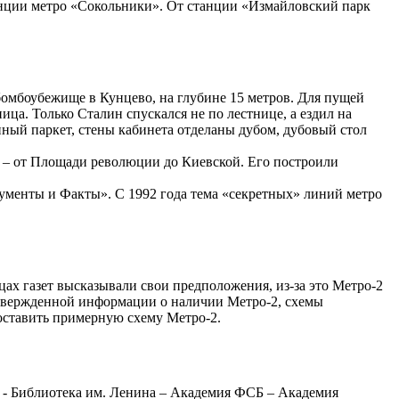
танции метро «Сокольники». От станции «Измайловский парк
бомбоубежище в Кунцево, на глубине 15 метров. Для пущей
ца. Только Сталин спускался не по лестнице, а ездил на
нный паркет, стены кабинета отделаны дубом, дубовый стол
ро – от Площади революции до Киевской. Его построили
гументы и Факты». С 1992 года тема «секретных» линий метро
цах газет высказывали свои предположения, из-за это Метро-2
одтвержденной информации о наличии Метро-2, схемы
оставить примерную схему Метро-2.
ь - Библиотека им. Ленина – Академия ФСБ – Академия