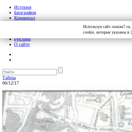
История
Биография
Криминал
СССР
Используя сайт russian7.r
Тайны
cookie, которые указаны в
Рекомендации
Реклама
О сайте
Тайны
06/12/17