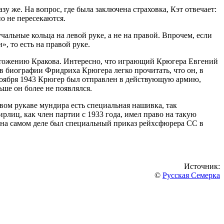
зу же. На вопрос, где была заключена страховка, Кэт отвечает:
о не пересекаются.
альные кольца на левой руке, а не на правой. Впрочем, если
», то есть на правой руке.
ичтожению Кракова. Интересно, что играющий Крюгера Евгений
в биографии Фридриха Крюгера легко прочитать, что он, в
 ноября 1943 Крюгер был отправлен в действующую армию,
ше он более не появлялся.
вом рукаве мундира есть специальная нашивка, так
рлиц, как член партии с 1933 года, имел право на такую
о на самом деле был специальный приказ рейхсфюрера СС в
Источник:
©
Русская Семерка