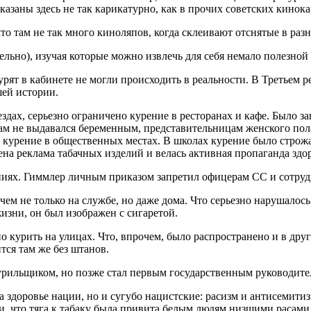
казаны здесь не так карикатурно, как в прочих советских кинок
о там не так много киноляпов, когда склеивают отснятые в разн
ельно), изучая которые можно извлечь для себя немало полезно
ят в кабинете не могли происходить в реальности. В Третьем р
шей истории.
ездах, серьезно ограничено курение в ресторанах и кафе. Было з
ам не выдавался беременным, представительницам женского пол
о курение в общественных местах. В школах курение было строж
на реклама табачных изделий и велась активная пропаганда здо
ниях. Гиммлер личным приказом запретил офицерам СС и сотруд
ем не только на службе, но даже дома. Что серьезно нарушалос
изни, он был изображен с сигаретой.
о курить на улицах. Что, впрочем, было распространено и в дру
тся там же без штанов.
урильщиком, но позже стал первым государственным руководител
а здоровье нации, но и сугубо нацистские: расизм и антисемити
 что тяга к табаку была привита белым людям низшими расами