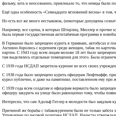
фильму, хоть и неосознанно, привлекало то, что немцы были по
Ещё одна особенность «Семнадцати мгновений весны» в том, чт
Но есть все же много нестыковок, (некоторые допущены сознат
Например, все сцены, в которых Штирлиц, Мюллер и прочие кур
была первая государственная антитабачная программа в новей
В Германии было запрещено курить в трамваях, автобусах и по
Активно боролись с курением среди женщин, табак по карточк
партии. С 1943 году всем лицам моложе 18 лет было запрещен
там выделялись отдельные помещения для этого. Была ограниче
С 1939 года НСДАП запретила курение во всех своих учрежде
С 1938 года было запрещено курить офицерам Люфтваффе, прич
курил публично, и даже на памятнике, поставленном ему при ж
С 1939 года всем солдатам и офицерам вермахта было запрещен
офицеру закурить на улице было равноценно тому, чтобы появи
Интересно, что сам Адольф Гитлер в молодости был заядлым к
Причиной же борьбы с табакокурением были не только забота з
Управление по расовой политике НСДАП. Нацисты утверждали,