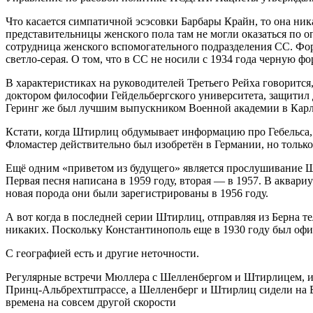
Что касается симпатичной эсэсовки Барбары Крайн, то она ни
представительницы женского пола там не могли оказаться по оп
сотрудница женского вспомогательного подразделения СС. Форм
светло-серая. О том, что в СС не носили с 1934 года черную ф
В характеристиках на руководителей Третьего Рейха говорится,
доктором философии Гейдельбергского университета, защитил
Геринг же был лучшим выпускником Военной академии в Карл
Кстати, когда Штирлиц обдумывает информацию про Гебельса, Б
Фломастер действительно был изобретён в Германии, но только 
Ещё одним «приветом из будущего» является прослушивание Шт
Первая песня написана в 1959 году, вторая — в 1957. В аквар
новая порода они были зарегистрированы в 1956 году.
А вот когда в последней серии Штирлиц, отправляя из Берна те
никаких. Поскольку Константинополь еще в 1930 году был оф
С географией есть и другие неточности.
Регулярные встречи Мюллера с Шелленбергом и Штирлицем, и п
Принц-Альбрехтштрассе, а Шелленберг и Штирлиц сидели на Берк
времена на совсем другой скорости