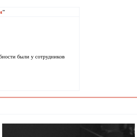
и
"
бности были у сотрудников