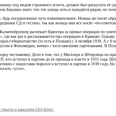
ьницу под видом страхового агента, должен был раскусить её сра
 Берлина знает, что эти улицы хоть и находятся рядом, но точн
, будь пограничники чуть повнимательнее. Немцы же носят обруч
удники СД и гестапо, так как кольца они все носят «по-советски
де Кальтенбруннер распекает Крюгера за провал операции по ун
 где как раз и рассказывается про операцию в Кракове. Однако 
ал-губернаторстве (то есть в Польше) с 4 октября 1939. А с 9
пусом в Финляндии, воевал с югославскими партизанами. В Поль
одну нестыковку. Дело в том, что у Мюллера и Штирлица на пра
 кто вступил в партию до ее прихода к власти в 1933 году. Шти
активно с нацистами боролся и вступил в партию в 1939 году. Н
носить «угол».