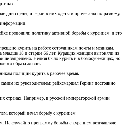
артинах.
ые дни сцены, и герои в них одеты и причесаны по-разному.
й информации.
ейхе проводили политику активной борьбы с курением, и это
апрещено курить на работе сотрудникам почты и медикам.
а младше 18 и старше 66 лет. Курящих женщин выгоняли из
айше запрещено. Нельзя было курить и в бомбоубежищах, но
рового образа жизни.
никам полиции курить в рабочее время.
ь самим их руководителем: рейхсмаршал Геринг постоянно
гих странах. Например, в русской императорской армии
ем, который начал борьбу с курением.
зм. Не случайно программу борьбы с курением возглавляло
.