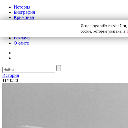
История
Биография
Криминал
СССР
Используя сайт russian7.r
Тайны
cookie, которые указаны в
Рекомендации
Реклама
О сайте
История
11/10/20