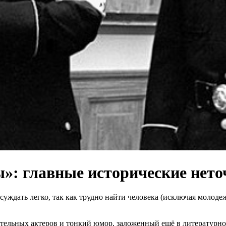
»: главные исторические нето
дать легко, так как трудно найти человека (исключая молодежь
чательных актеров и тонкий юмор, заложенный ещё в литератур