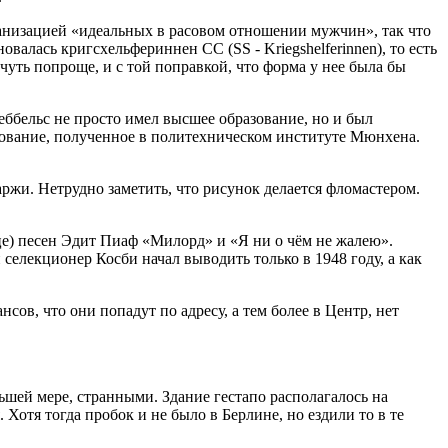
ганизацией «идеальных в расовом отношении мужчин», так что
алась кригсхельфериннен СС (SS - Kriegshelferinnen), то есть
уть попроще, и с той поправкой, что форма у нее была бы
Геббельс не просто имел высшее образование, но и был
зование, полученное в политехническом институте Мюнхена.
ржи. Нетрудно заметить, что рисунок делается фломастером.
е) песен Эдит Пиаф «Милорд» и «Я ни о чём не жалею».
селекционер Косби начал выводить только в 1948 году, а как
ов, что они попадут по адресу, а тем более в Центр, нет
шей мере, странными. Здание гестапо располагалось на
Хотя тогда пробок и не было в Берлине, но ездили то в те