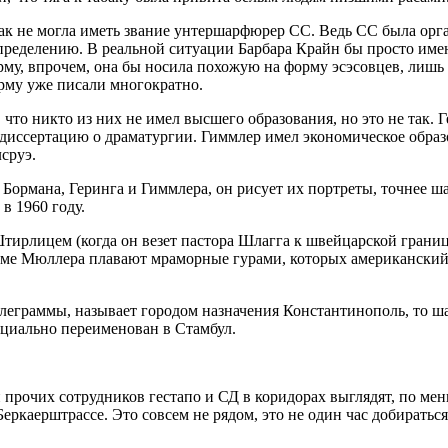
как не могла иметь звание унтершарфюрер СС. Ведь СС была ор
ределению. В реальной ситуации Барбара Крайн бы просто именов
у, впрочем, она бы носила похожую на форму эсэсовцев, лишь ч
орму уже писали многократно.
 что никто из них не имел высшего образования, но это не так. 
 диссертацию о драматургии. Гиммлер имел экономическое обра
сруэ.
ормана, Геринга и Гиммлера, он рисует их портреты, точнее ша
в 1960 году.
ирлицем (когда он везет пастора Шлагга к швейцарской границ
иуме Мюллера плавают мраморные гурами, которых американский 
леграммы, называет городом назначения Константинополь, то шанс
ициально переименован в Стамбул.
рочих сотрудников гестапо и СД в коридорах выглядят, по мень
аерштрассе. Это совсем не рядом, это не один час добираться. 