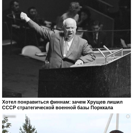
Хотел понравиться финнам: зачем Хрущев лишил
СССР стратегической военной базы Порккала
i