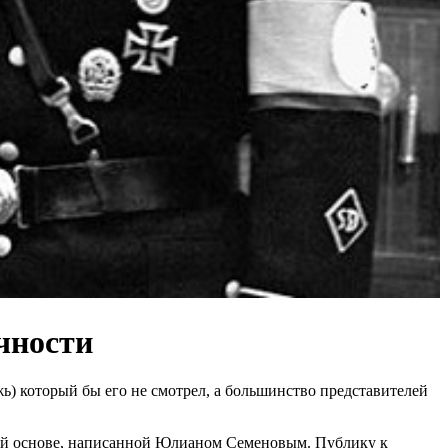
чности
) который бы его не смотрел, а большинство представителей
ной основе, написанной Юлианом Семеновым. Публику к