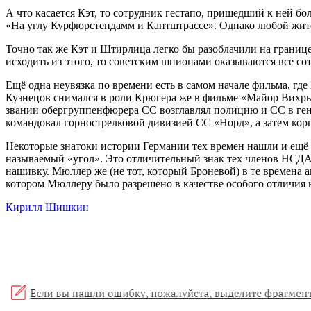
А что касается Кэт, то сотрудник гестапо, пришедший к ней бол
«На углу Курфюрстендамм и Кантштрассе». Однако любой житель
Точно так же Кэт и Штирлица легко бы разоблачили на границе
исходить из этого, то советским шпионами оказываются все сотр
Ещё одна неувязка по времени есть в самом начале фильма, г
Кузнецов снимался в роли Крюгера же в фильме «Майор Вихрь»,
звании обергруппенфюрера СС возглавлял полицию и СС в генер
командовал горнострелковой дивизией СС «Норд», а затем кор
Некоторые знатоки истории Германии тех времен нашли и ещё 
называемый «угол». Это отличительный знак тех членов НСДАП,
нашивку. Мюллер же (не тот, который Броневой) в те времена 
котором Мюллеру было разрешено в качестве особого отличия 
Кирилл Шишкин