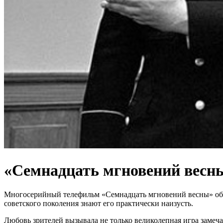
«Семнадцать мгновений весны
Многосерийный телефильм «Семнадцать мгновений весны» обсуж
советского поколения знают его практически наизусть.
Любовь зрителей вызывала не только великолепная игра заме