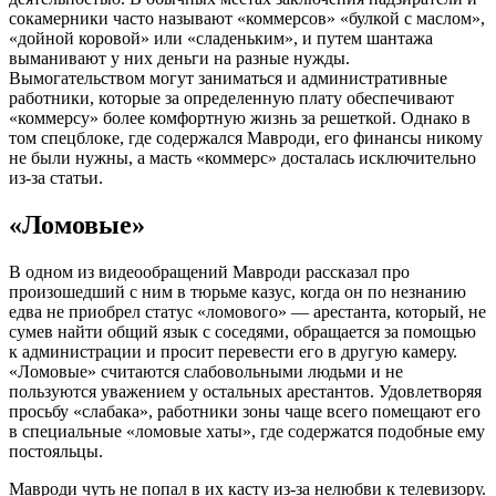
сокамерники часто называют «коммерсов» «булкой с маслом»,
«дойной коровой» или «сладеньким», и путем шантажа
выманивают у них деньги на разные нужды.
Вымогательством могут заниматься и административные
работники, которые за определенную плату обеспечивают
«коммерсу» более комфортную жизнь за решеткой. Однако в
том спецблоке, где содержался Мавроди, его финансы никому
не были нужны, а масть «коммерс» досталась исключительно
из-за статьи.
«Ломовые»
В одном из видеообращений Мавроди рассказал про
произошедший с ним в тюрьме казус, когда он по незнанию
едва не приобрел статус «ломового» — арестанта, который, не
сумев найти общий язык с соседями, обращается за помощью
к администрации и просит перевести его в другую камеру.
«Ломовые» считаются слабовольными людьми и не
пользуются уважением у остальных арестантов. Удовлетворяя
просьбу «слабака», работники зоны чаще всего помещают его
в специальные «ломовые хаты», где содержатся подобные ему
постояльцы.
Мавроди чуть не попал в их касту из-за нелюбви к телевизору.