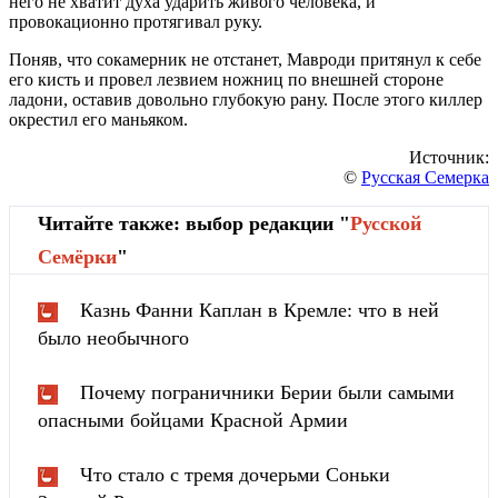
него не хватит духа ударить живого человека, и
провокационно протягивал руку.
Поняв, что сокамерник не отстанет, Мавроди притянул к себе
его кисть и провел лезвием ножниц по внешней стороне
ладони, оставив довольно глубокую рану. После этого киллер
окрестил его маньяком.
Источник:
©
Русская Семерка
Читайте также: выбор редакции "
Русской
Cемёрки
"
Казнь Фанни Каплан в Кремле: что в ней
было необычного
Почему пограничники Берии были самыми
опасными бойцами Красной Армии
Что стало с тремя дочерьми Соньки