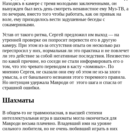
Находясь в камере с тремя молодыми заключенными, он
вынужден был весь день смотреть ненавистное ему Муз-ТВ, а
по вечерам, вместо того чтобы работать, как он привык на
воле, ему приходилось вести задушевные беседы с
сокамерниками.
Устав от такого ритма, Сергей предложил им выход — на
утренней проверке он попросит перевести его в другую
камеру. При этом из-за отсутствия опыта он несколько раз
переспросил у них, нормальная ли это практика и не повлечет
ли это действие за собой негативные последствия. Неизвестно
по какой причине, но соседи не стали информировать его о
том, что это чревато переводом в касту «ломовых». По
мнению Сергея, не сказали они ему об этом не из-за злого
умысла, а от банального незнания этого тюремного правила.
Но интуиция удержала Мавроди от этого шага и спасла от
страшной ошибки.
Шахматы
В общем-то не травмоопасная, в высшей степени
интеллектуальная игра в шахматы могла окончиться для
Мавроди весьма плачевно. Владевший ими на уровне
сильного любителя, но не очень любивший играть в них