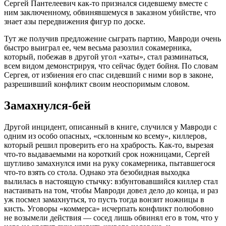
Сергей Пантелеевич как-то признался сидевшему вместе с
ним заключенному, обвинявшемуся в заказном убийстве, что
знает азы передвижения фигур по доске.
Тут же получив предложение сыграть партию, Мавроди очень
быстро выиграл ее, чем весьма разозлил сокамерника,
который, побежав в другой угол «хаты», стал разминаться,
всем видом демонстрируя, что сейчас будет бойня. По словам
Сергея, от избиения его спас сидевший с ними вор в законе,
разрешивший конфликт своим неоспоримым словом.
Замахнулся-бей
Другой инцидент, описанный в книге, случился у Мавроди с
одним из особо опасных, «склонным ко всему», киллеров,
который решил проверить его на храбрость. Как-то, вырезая
что-то выдаваемыми на короткий срок ножницами, Сергей
шутливо замахнулся ими на руку сокамерника, пытавшегося
что-то взять со стола. Однако эта безобидная выходка
вылилась в настоящую стычку: взбунтовавшийся киллер стал
настаивать на том, чтобы Мавроди довел дело до конца, и раз
уж посмел замахнуться, то пусть тогда вонзит ножницы в
кисть. Уговоры «коммерса» исчерпать конфликт полюбовно
не возымели действия — сосед лишь обвинял его в том, что у