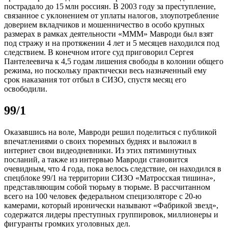
пострадало до 15 млн россиян. В 2003 году за преступление,
связанное с уклонением от уплаты налогов, злоупотребление
доверием вкладчиков и мошенничество в особо крупных
размерах в рамках деятельности «МММ» Мавроди был взят
под стражу и на протяжении 4 лет и 5 месяцев находился под
следствием. В конечном итоге суд приговорил Сергея
Пантелеевича к 4,5 годам лишения свободы в колонии общего
режима, но поскольку практически весь назначенный ему
срок наказания тот отбыл в СИЗО, спустя месяц его
освободили.
99/1
Оказавшись на воле, Мавроди решил поделиться с публикой
впечатлениями о своих тюремных буднях и выложил в
интернет свои видеодневники. Из этих пятиминутных
посланий, а также из интервью Мавроди становится
очевидным, что 4 года, пока велось следствие, он находился в
спецблоке 99/1 на территории СИЗО «Матросская тишина»,
представляющим собой тюрьму в тюрьме. В рассчитанном
всего на 100 человек федеральном специзоляторе с 20-ю
камерами, который иронически называют «Фабрикой звезд»,
содержатся лидеры преступных группировок, миллионеры и
фигуранты громких уголовных дел.