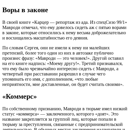
Воры в законе
В своей книге «Карцер — репортаж из ада. Из спецСизо 99/1»
Мавроди отмечал, что ему довелось сидеть аж с пятью ворами
в законе, которые относились к нему весьма доброжелательно
и восхищались масштабностью его деяния.
По словам Сергея, они не имели к нему ни малейших
претензий, более того один из них в автозаке публично
произнес фразу: «Мавроди — это человек!». Другой оставил
на его книге надпись: «Моему другу!». Третий признавался,
что ему было чрезвычайно интересно сидеть с Мавроди, а
четвертый при расставании разрешил в случае чего
упоминать его имя, с дополнением, «что любые
неприятности, мне доставленные, он будет считать своими».
«Коммерс»
По собственному признанию, Мавроди в тюрьме имел низкий
статус «коммерса» — заключенного, которого «доят». Это
название закрепляется за группой лиц, которые попали в
тюрьму за преступления, связанные с предпринимательской
деятельностью. В обычных местах заключения надзиратели и