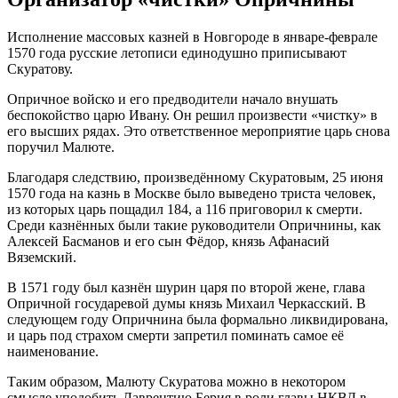
Исполнение массовых казней в Новгороде в январе-феврале
1570 года русские летописи единодушно приписывают
Скуратову.
Опричное войско и его предводители начало внушать
беспокойство царю Ивану. Он решил произвести «чистку» в
его высших рядах. Это ответственное мероприятие царь снова
поручил Малюте.
Благодаря следствию, произведённому Скуратовым, 25 июня
1570 года на казнь в Москве было выведено триста человек,
из которых царь пощадил 184, а 116 приговорил к смерти.
Среди казнённых были такие руководители Опричнины, как
Алексей Басманов и его сын Фёдор, князь Афанасий
Вяземский.
В 1571 году был казнён шурин царя по второй жене, глава
Опричной государевой думы князь Михаил Черкасский. В
следующем году Опричнина была формально ликвидирована,
и царь под страхом смерти запретил поминать самое её
наименование.
Таким образом, Малюту Скуратова можно в некотором
смысле уподобить Лаврентию Берия в роли главы НКВД в