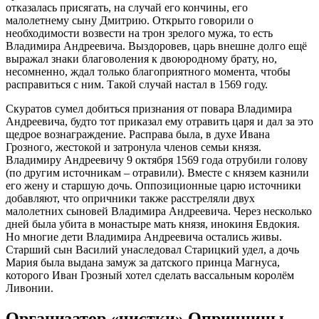
отказалась присягать, на случай его кончины, его
малолетнему сыну Дмитрию. Открыто говорили о
необходимости возвести на трон зрелого мужа, то есть
Владимира Андреевича. Выздоровев, царь внешне долго ещё
выражал знаки благоволения к двоюродному брату, но,
несомненно, ждал только благоприятного момента, чтобы
расправиться с ним. Такой случай настал в 1569 году.
Скуратов сумел добиться признания от повара Владимира
Андреевича, будто тот приказал ему отравить царя и дал за это
щедрое вознаграждение. Расправа была, в духе Ивана
Грозного, жестокой и затронула членов семьи князя.
Владимиру Андреевичу 9 октября 1569 года отрубили голову
(по другим источникам – отравили). Вместе с князем казнили
его жену и старшую дочь. Оппозиционные царю источники
добавляют, что опричники также расстреляли двух
малолетних сыновей Владимира Андреевича. Через несколько
дней была убита в монастыре мать князя, инокиня Евдокия.
Но многие дети Владимира Андреевича остались живы.
Старший сын Василий унаследовал Старицкий удел, а дочь
Мария была выдана замуж за датского принца Магнуса,
которого Иван Грозный хотел сделать вассальным королём
Ливонии.
Организатор «чистки» Опричнины