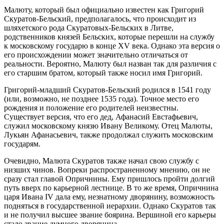
Малюту, который был официально известен как Григорий
Скуратов-Бельский, предполагалось, что происходит из
шляхетского рода Скуратовых-Бельских в Литве,
родственников князей Бельских, которые перешли на службу
к московскому государю в конце XV века. Однако эта версия о
его происхождении может значительно отличаться от
реальности. Вероятно, Малюту был назван так для различия с
его старшим братом, который также носил имя Григорий.
Григорий-младший Скуратов-Бельский родился в 1541 году
(или, возможно, не позднее 1535 года). Точное место его
рождения и положение его родителей неизвестны.
Существует версия, что его дед, Афанасий Евстафьевич,
служил московскому князю Ивану Великому. Отец Малюты,
Лукьян Афанасьевич, также продолжал служить московским
государям.
Очевидно, Малюта Скуратов также начал свою службу с
низших чинов. Вопреки распространенному мнению, он не
сразу стал главой Опричнины. Ему пришлось пройти долгий
путь вверх по карьерной лестнице. В то же время, Опричнина
царя Ивана IV дала ему, незнатному дворянину, возможность
подняться в государственной иерархии. Однако Скуратов так
и не получил высшее звание боярина. Вершиной его карьеры
стало звание думного дворянина.