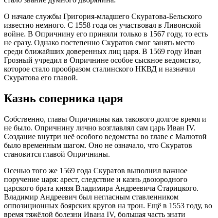
О начале службы Григория-младшего Скуратова-Бельского
известно немного. С 1558 года он участвовал в Ливонской
войне. В Опричнину его приняли только в 1567 году, то есть
не сразу. Однако постепенно Скуратов смог занять место
среди ближайших доверенных лиц царя. В 1569 году Иван
Грозный учредил в Опричнине особое сыскное ведомство,
которое стало прообразом сталинского НКВД и назначил
Скуратова его главой.
Казнь соперника царя
Собственно, главы Опричнины как такового долгое время и
не было. Опричнину лично возглавлял сам царь Иван IV.
Создание внутри неё особого ведомства во главе с Малютой
было временным шагом. Оно не означало, что Скуратов
становится главой Опричнины.
Осенью того же 1569 года Скуратов выполнил важное
поручение царя: арест, следствие и казнь двоюродного
царского брата князя Владимира Андреевича Старицкого.
Владимир Андреевич был негласным ставленником
оппозиционных боярских кругов на трон. Ещё в 1553 году, во
время тяжёлой болезни Ивана IV, большая часть знати