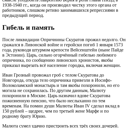
1938-1940 гг., когда он производил чистку этого органа от
работников, слишком ретиво занимавшихся репрессиями в
предыдущий период.
Гибель и память
После ликвидации Опричнины Скуратов прожил недолго. Он
сражался в Ливонской войне и геройски погиб 1 января 1573
года, руководя штурмом крепости Вейсенштейн (ныне Пайде
в Эстонии). Царь, сильно огорчённый гибелью любимого
опричника, по сообщению ливонских хронистов, якобы
приказал вырезать всё население городка, включая женщин.
Иван Грозный провожал гроб с телом Скуратова до
Новгорода, откуда тело опричника привезли в Иосифо-
Волоколамский монастырь и там якобы похоронили, но его
могила не сохранилась. По другим данным, Малюту
похоронили в Москве. Царь назначил вдове Скуратова
пожизненную пенсию, что было неслыханно по тем
временам. На помин души Малюты Иван IV сделал вклад в
150 рублей – щедрее, чем по третьей жене Марфе и по
родному брату Юрию.
Малюта сумел удачно пристроить всех трёх своих дочерей.