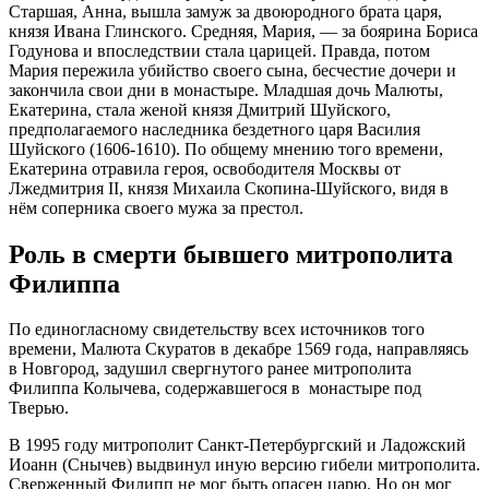
Старшая, Анна, вышла замуж за двоюродного брата царя,
князя Ивана Глинского. Средняя, Мария, — за боярина Бориса
Годунова и впоследствии стала царицей. Правда, потом
Мария пережила убийство своего сына, бесчестие дочери и
закончила свои дни в монастыре. Младшая дочь Малюты,
Екатерина, стала женой князя Дмитрий Шуйского,
предполагаемого наследника бездетного царя Василия
Шуйского (1606-1610). По общему мнению того времени,
Екатерина отравила героя, освободителя Москвы от
Лжедмитрия II, князя Михаила Скопина-Шуйского, видя в
нём соперника своего мужа за престол.
Роль в смерти бывшего митрополита
Филиппа
По единогласному свидетельству всех источников того
времени, Малюта Скуратов в декабре 1569 года, направляясь
в Новгород, задушил свергнутого ранее митрополита
Филиппа Колычева, содержавшегося в монастыре под
Тверью.
В 1995 году митрополит Санкт-Петербургский и Ладожский
Иоанн (Снычев) выдвинул иную версию гибели митрополита.
Сверженный Филипп не мог быть опасен царю. Но он мог