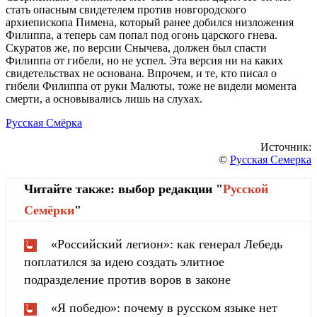
стать опасным свидетелем против новгородского
архиепископа Пимена, который ранее добился низложения
Филиппа, а теперь сам попал под огонь царского гнева.
Скуратов же, по версии Снычева, должен был спасти
Филиппа от гибели, но не успел. Эта версия ни на каких
свидетельствах не основана. Впрочем, и те, кто писал о
гибели Филиппа от руки Малюты, тоже не видели момента
смерти, а основывались лишь на слухах.
Русская Смёрка
Источник:
©
Русская Семерка
Читайте также: выбор редакции "
Русской
Cемёрки
"
«Российский легион»: как генерал Лебедь
поплатился за идею создать элитное
подразделение против воров в законе
«Я победю»: почему в русском языке нет