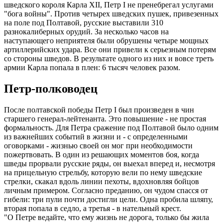
шведского короля Карла XII, Петр I не пренебрегал услугами
"бога войны". Против четырех шведских пушек, привезенных
на поле под Полтавой, русские выставили 310
разнокалиберных орудий. За несколько часов на
наступающего неприятеля были обрушены четыре мощных
артиллерийских удара. Все они привели к серьезным потерям
со стороны шведов. В результате одного из них и вовсе треть
армии Карла попала в плен: 6 тысяч человек разом.
Петр-полководец
После полтавской победы Петр I был произведен в чин
старшего генерал-лейтенанта. Это повышение - не простая
формальность. Для Петра сражение под Полтавой было одним
из важнейших событий в жизни и - с определенными
оговорками - жизнью своей он мог при необходимости
пожертвовать. В один из решающих моментов боя, когда
шведы прорвали русские ряды, он выехал вперед и, несмотря
на прицельную стрельбу, которую вели по нему шведские
стрелки, скакал вдоль линии пехоты, вдохновляя бойцов
личным примером. Согласно преданию, он чудом спасся от
гибели: три пули почти достигли цели. Одна пробила шляпу,
вторая попала в седло, а третья - в нательный крест.
"О Петре ведайте, что ему жизнь не дорога, только бы жила