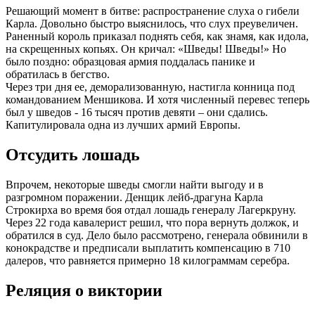
Решающий момент в битве: распространение слуха о гибели
Карла. Довольно быстро выяснилось, что слух преувеличен.
Раненный король приказал поднять себя, как знамя, как идола,
на скрещенных копьях. Он кричал: «Шведы! Шведы!» Но
было поздно: образцовая армия поддалась панике и
обратилась в бегство.
Через три дня ее, деморализованную, настигла конница под
командованием Меншикова. И хотя численный перевес теперь
был у шведов - 16 тысяч против девяти – они сдались.
Капитулировала одна из лучших армий Европы.
Отсудить лошадь
Впрочем, некоторые шведы смогли найти выгоду и в
разгромном поражении. Денщик лейб-драгуна Карла
Строкирха во время боя отдал лошадь генералу Лагеркруну.
Через 22 года кавалерист решил, что пора вернуть должок, и
обратился в суд. Дело было рассмотрено, генерала обвинили в
конокрадстве и предписали выплатить компенсацию в 710
далеров, что равняется примерно 18 килограммам серебра.
Реляция о виктории