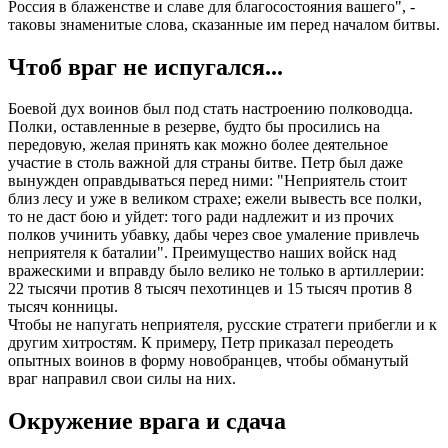
Россия в блаженстве и славе для благосостояния вашего", -
таковы знаменитые слова, сказанные им перед началом битвы.
Чтоб враг не испугался...
Боевой дух воинов был под стать настроению полководца.
Полки, оставленные в резерве, будто бы просились на
передовую, желая принять как можно более деятельное
участие в столь важной для страны битве. Петр был даже
вынужден оправдываться перед ними: "Неприятель стоит
близ лесу и уже в великом страхе; ежели вывесть все полки,
то не даст бою и уйдет: того ради надлежит и из прочих
полков учинить убавку, дабы через свое умаление привлечь
неприятеля к баталии". Преимущество наших войск над
вражескими и вправду было велико не только в артиллерии:
22 тысячи против 8 тысяч пехотинцев и 15 тысяч против 8
тысяч конницы.
Чтобы не напугать неприятеля, русские стратеги прибегли и к
другим хитростям. К примеру, Петр приказал переодеть
опытных воинов в форму новобранцев, чтобы обманутый
враг направил свои силы на них.
Окружение врага и сдача