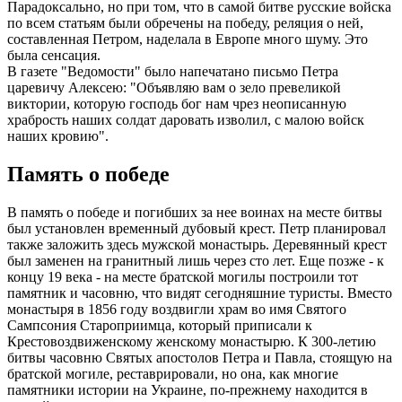
Парадоксально, но при том, что в самой битве русские войска
по всем статьям были обречены на победу, реляция о ней,
составленная Петром, наделала в Европе много шуму. Это
была сенсация.
В газете "Ведомости" было напечатано письмо Петра
царевичу Алексею: "Объявляю вам о зело превеликой
виктории, которую господь бог нам чрез неописанную
храбрость наших солдат даровать изволил, с малою войск
наших кровию".
Память о победе
В память о победе и погибших за нее воинах на месте битвы
был установлен временный дубовый крест. Петр планировал
также заложить здесь мужской монастырь. Деревянный крест
был заменен на гранитный лишь через сто лет. Еще позже - к
концу 19 века - на месте братской могилы построили тот
памятник и часовню, что видят сегодняшние туристы. Вместо
монастыря в 1856 году воздвигли храм во имя Святого
Сампсония Староприимца, который приписали к
Крестовоздвиженскому женскому монастырю. К 300-летию
битвы часовню Святых апостолов Петра и Павла, стоящую на
братской могиле, реставрировали, но она, как многие
памятники истории на Украине, по-прежнему находится в