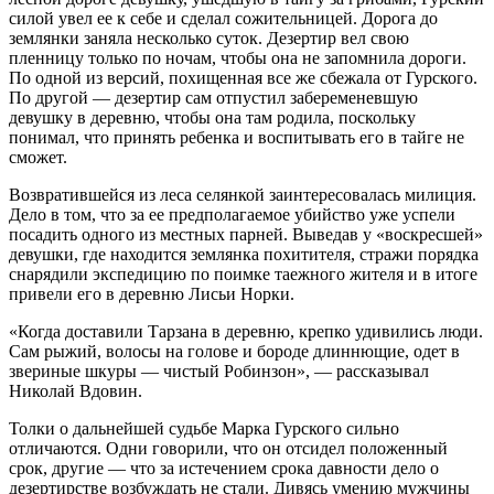
силой увел ее к себе и сделал сожительницей. Дорога до
землянки заняла несколько суток. Дезертир вел свою
пленницу только по ночам, чтобы она не запомнила дороги.
По одной из версий, похищенная все же сбежала от Гурского.
По другой — дезертир сам отпустил забеременевшую
девушку в деревню, чтобы она там родила, поскольку
понимал, что принять ребенка и воспитывать его в тайге не
сможет.
Возвратившейся из леса селянкой заинтересовалась милиция.
Дело в том, что за ее предполагаемое убийство уже успели
посадить одного из местных парней. Выведав у «воскресшей»
девушки, где находится землянка похитителя, стражи порядка
снарядили экспедицию по поимке таежного жителя и в итоге
привели его в деревню Лисьи Норки.
«Когда доставили Тарзана в деревню, крепко удивились люди.
Сам рыжий, волосы на голове и бороде длиннющие, одет в
звериные шкуры — чистый Робинзон», — рассказывал
Николай Вдовин.
Толки о дальнейшей судьбе Марка Гурского сильно
отличаются. Одни говорили, что он отсидел положенный
срок, другие — что за истечением срока давности дело о
дезертирстве возбуждать не стали. Дивясь умению мужчины