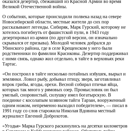
оказался дезертир, сбежавший из Красной Армии во время
Великой Отечественной войны.
О событиях, которые происходили полвека назад на севере
Новосибирской области, местные жители до сих пор
рассказывают легенды. Сибиряк, Марк Гурский, которому не
хотелось погибнуть от фашистской пули, в 1943 году
дезертировал из армии (по другой версии, он изначально
скрывался от призыва). Молодой человек добрался до
Убинского района, где в селе Крещенском у него были
родственники по фамилии Красиковы. Дезертир поддерживал
с ними связь, однако жил отдельно, в тайге в верховьях реки
Тартас.
«Он построил в тайге несколько потайных избушек, вырыл и
землянки. Ловил рыбу, добывал птицу, зверя, заготавливал
впрок грибы, ягоды, орехи. Весной собирал птичьи яйца,
которых так много у рямовых озер. Промысловик он был
умелый, сноровистый, силушку имел богатырскую. В
поединке с косолапым хозяином тайги Тарзан, вооруженный
одним ножом, непременно выходил победителем», — писал в
1991 году со слов старожила Николая Вдовина местный
журналист Евгений Доброхотов.
«Угодья» Марка Гурского раскинулись на десятки километров