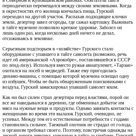
в Северном и Куйбышевском районах. Обитатель тайги
периодически перемещался между своими землянками. Когда
в окрестностях его жилища кончалась пища, Гурский
переходил на другой участок. Распахав подходящие клочки
земли, дезертир завел огороды, где сажал картошку. Выживать
в тайге мужчине позволяло крепкое здоровье. Заболел он
лишь один раз, когда несколько дней ничего не делал,
отсиживаясь в землянке.
Серьезным подспорьем в «хозяйстве» Гурского стало
оборудование с упавшего в тайге самолета (возможно, речь
идет об американской «Аэрокобре», поставлявшейся в СССР
по ленд-лизу). Используя вместо ружья авиапулемет, «Тарзан»
охотился на лосей и медведей. Также ему пригодилась
динамо-машина, с помощью которой мужчина освещал одну
из избушек. Чтобы не быть обнаруженным поисковиками с
воздуха, Гурский замаскировал упавший самолет мхом.
Как ни был силен страх дезертира перед властями, порой он
все же наведывался в деревню, где обменивал добытое им
мясо на нужные вещи и продукты. Однако завязать контакты с
женщинами во время эти вылазок Гурский, очевидно, не
успевал. Между тем его естественные потребности с годами
становились сильнее. Таежный охотник не страдал от голода,
и организм требовал своего. Поэтому, повстречав однажды на
лесной дороге девушку, ушедшую в тайгу за грибами, Гурский