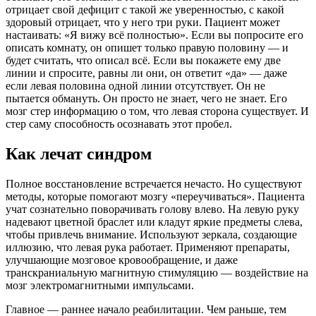
отрицает свой дефицит с такой же уверенностью, с какой
здоровый отрицает, что у него три руки. Пациент может
настаивать: «Я вижу всё полностью». Если вы попросите его
описать комнату, он опишет только правую половину — и
будет считать, что описал всё. Если вы покажете ему две
линии и спросите, равны ли они, он ответит «да» — даже
если левая половина одной линии отсутствует. Он не
пытается обмануть. Он просто не знает, чего не знает. Его
мозг стер информацию о том, что левая сторона существует. И
стер саму способность осознавать этот пробел.
Как лечат синдром
Полное восстановление встречается нечасто. Но существуют
методы, которые помогают мозгу «переучиваться». Пациента
учат сознательно поворачивать голову влево. На левую руку
надевают цветной браслет или кладут яркие предметы слева,
чтобы привлечь внимание. Используют зеркала, создающие
иллюзию, что левая рука работает. Применяют препараты,
улучшающие мозговое кровообращение, и даже
транскраниальную магнитную стимуляцию — воздействие на
мозг электромагнитными импульсами.
Главное — раннее начало реабилитации. Чем раньше, тем