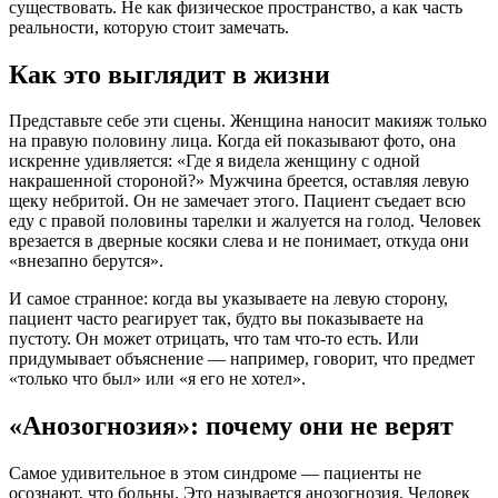
существовать. Не как физическое пространство, а как часть
реальности, которую стоит замечать.
Как это выглядит в жизни
Представьте себе эти сцены. Женщина наносит макияж только
на правую половину лица. Когда ей показывают фото, она
искренне удивляется: «Где я видела женщину с одной
накрашенной стороной?» Мужчина бреется, оставляя левую
щеку небритой. Он не замечает этого. Пациент съедает всю
еду с правой половины тарелки и жалуется на голод. Человек
врезается в дверные косяки слева и не понимает, откуда они
«внезапно берутся».
И самое странное: когда вы указываете на левую сторону,
пациент часто реагирует так, будто вы показываете на
пустоту. Он может отрицать, что там что-то есть. Или
придумывает объяснение — например, говорит, что предмет
«только что был» или «я его не хотел».
«Анозогнозия»: почему они не верят
Самое удивительное в этом синдроме — пациенты не
осознают, что больны. Это называется анозогнозия. Человек