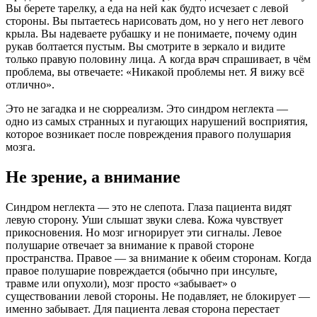
Вы берете тарелку, а еда на ней как будто исчезает с левой
стороны. Вы пытаетесь нарисовать дом, но у него нет левого
крыла. Вы надеваете рубашку и не понимаете, почему один
рукав болтается пустым. Вы смотрите в зеркало и видите
только правую половину лица. А когда врач спрашивает, в чём
проблема, вы отвечаете: «Никакой проблемы нет. Я вижу всё
отлично».
Это не загадка и не сюрреализм. Это синдром неглекта —
одно из самых странных и пугающих нарушений восприятия,
которое возникает после повреждения правого полушария
мозга.
Не зрение, а внимание
Синдром неглекта — это не слепота. Глаза пациента видят
левую сторону. Уши слышат звуки слева. Кожа чувствует
прикосновения. Но мозг игнорирует эти сигналы. Левое
полушарие отвечает за внимание к правой стороне
пространства. Правое — за внимание к обеим сторонам. Когда
правое полушарие повреждается (обычно при инсульте,
травме или опухоли), мозг просто «забывает» о
существовании левой стороны. Не подавляет, не блокирует —
именно забывает. Для пациента левая сторона перестает