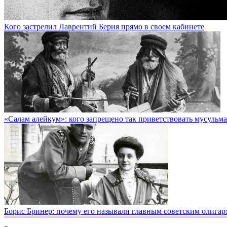
Кого застрелил Лаврентий Берия прямо в своем кабинете
«Салам алейкум»: кого запрещено так приветствовать мусульм
Борис Бринер: почему его называли главным советским олигар