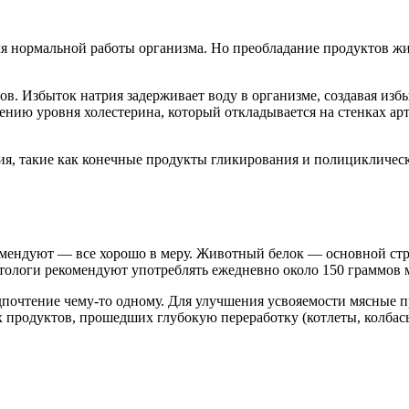
я нормальной работы организма. Но преобладание продуктов жи
в. Избыток натрия задерживает воду в организме, создавая избы
ю уровня холестерина, который откладывается на стенках арте
ния, такие как конечные продукты гликирования и полицикличе
омендуют — все хорошо в меру. Животный белок — основной стр
тологи рекомендуют употреблять ежедневно около 150 граммов м
едпочтение чему-то одному. Для улучшения усвояемости мясные 
 продуктов, прошедших глубокую переработку (котлеты, колбас